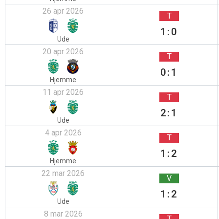
26 apr 2026
T
1:0
Ude
20 apr 2026
T
0:1
Hjemme
11 apr 2026
T
2:1
Ude
4 apr 2026
T
1:2
Hjemme
22 mar 2026
V
1:2
Ude
8 mar 2026
T