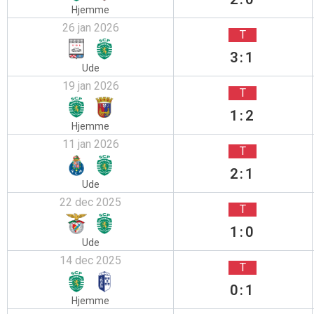
Hjemme
26 jan 2026
T
3:1
Ude
19 jan 2026
T
1:2
Hjemme
11 jan 2026
T
2:1
Ude
22 dec 2025
T
1:0
Ude
14 dec 2025
T
0:1
Hjemme