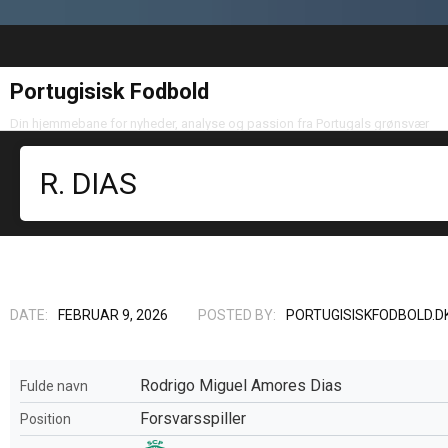
Portugisisk Fodbold
Din hjemmebane for nyheder, analyse og passion fra Portugals grønsvær
R. DIAS
DATE:
FEBRUAR 9, 2026
POSTED BY:
PORTUGISISKFODBOLD.D
Rodrigo Miguel Amores Dias
Fulde navn
Forsvarsspiller
Position