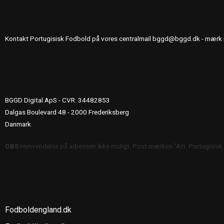
KONTAKT OS
Kontakt Portugisisk Fodbold på vores centralmail
bggd@bggd.dk
- mærk 
UDGIVERINFO
BGGD Digital ApS - CVR: 34482853
Dalgas Boulevard 48 - 2000 Frederiksberg
Danmark
OBS:
Henvendelse på adressen ikke muligt. Post mærkes "Att: Portugisisk
SE OGSÅ
Fodboldengland.dk