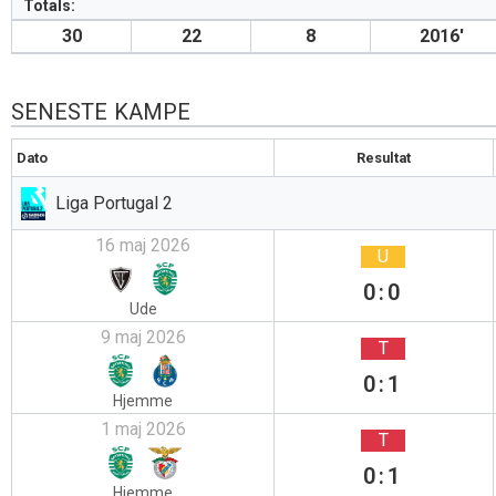
Totals:
30
22
8
2016′
SENESTE KAMPE
Dato
Resultat
Liga Portugal 2
16 maj 2026
U
0:0
Ude
9 maj 2026
T
0:1
Hjemme
1 maj 2026
T
0:1
Hjemme