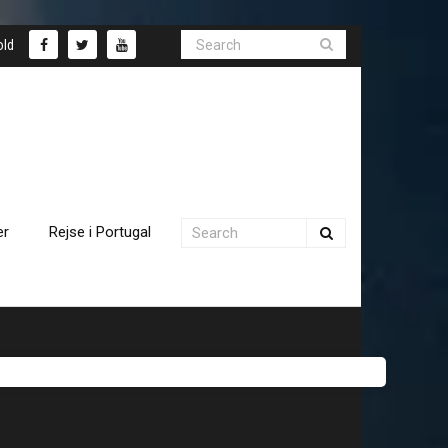
old
er
Rejse i Portugal