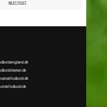
NEXT POST
E OGSÅ
odboldengland.dk
dboldiitalien.dk
roatiskfodbold.dk
kotskfodbold.dk