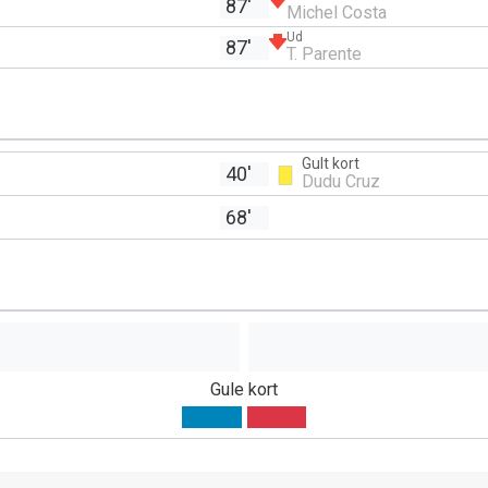
87'
Michel Costa
Ud
87'
T. Parente
Gult kort
40'
Dudu Cruz
68'
Gule kort