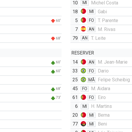
10
Michel Costa
MI
18
Gabi
MI
5
T. Parente
FO
60'
7
M. Rivas
AN
79
T. Leite
AN
68'
RESERVER
14
M. Jean-Marie
AN
60'
33
Dario
FO
60'
25
Felipe Scheibig
MÅ
45
M. Aidara
FO
68'
61
Eiro
FO
73'
6
H. Martins
MI
20
Berna
MI
77
Beni
MI