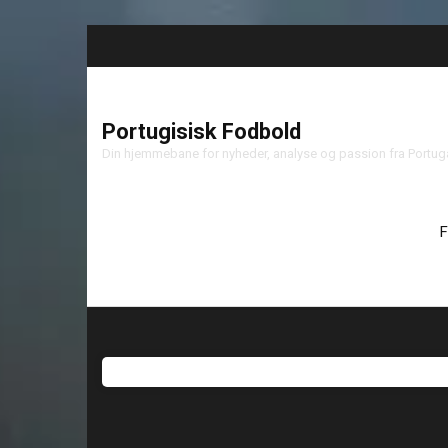
Portugisisk Fodbold
Din hjemmebane for nyheder, analyse og passion fra Portu
F