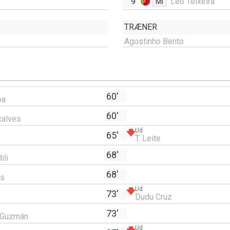
9
Léo Teixeira
MI
TRÆNER
Agostinho Bento
60'
pa
60'
calves
Ud
65'
T. Leite
68'
ili
68'
os
Ud
73'
Dudu Cruz
73'
r Guzmán
Ud