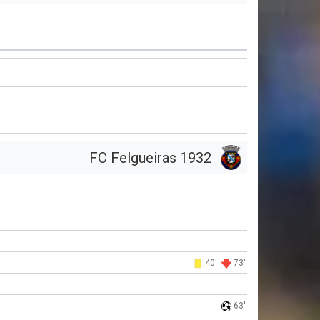
FC Felgueiras 1932
40'
73'
63'