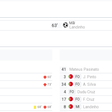
Mål
63'
Landinho
41
Mateus Pasinato
3
J. Pinto
FO
60'
34
A. Silva
FO
73'
4
Dudu Cruz
FO
17
F. Cruz
FO
8
Landinho
MI
68'
68'