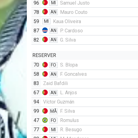
96
Samuel Justo
MI
78
Mauro Couto
AN
59
Kaua Oliveira
MI
87
P. Cardoso
AN
82
G. Silva
AN
RESERVER
70
S. Blopa
FO
58
F. Goncalves
AN
83
Zaid Bafdili
67
L. Anjos
AN
94
Víctor Guzmán
99
F. Silva
MÅ
47
Romulus
FO
77
R. Besugo
MI