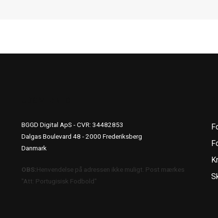
UDGIVERINFO
S
BGGD Digital ApS - CVR: 34482853
F
Dalgas Boulevard 48 - 2000 Frederiksberg
Fo
Danmark
K
OBS:
Henvendelse på adressen ikke muligt. Post mærkes
S
"Att: Portugisisk Fodbold"