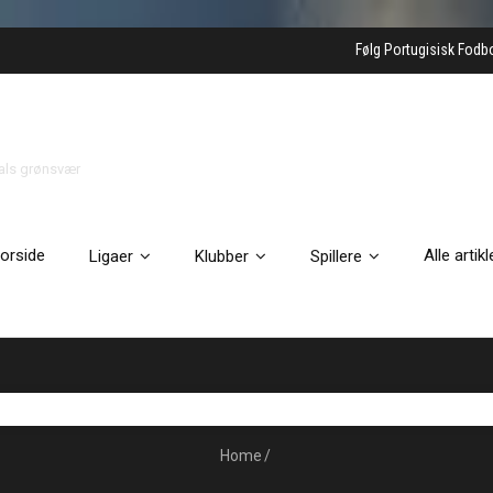
Følg Portugisisk Fodb
gals grønsvær
orside
Alle artikl
Ligaer
Klubber
Spillere
Home
/