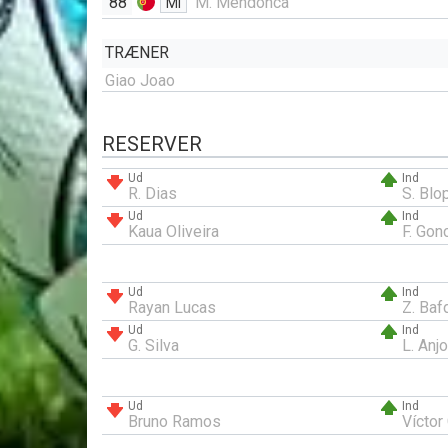
88
M. Mendonca
MI
TRÆNER
Giao Joao
RESERVER
Ud
Ind
R. Dias
S. Blo
Ud
Ind
Kaua Oliveira
F. Gon
Ud
Ind
Rayan Lucas
Z. Bafd
Ud
Ind
G. Silva
L. Anj
Ud
Ind
Bruno Ramos
Vícto