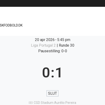
ISKFODBOLD.DK
20 apr 2026
-
5:45 pm
Liga Portugal 2
| Runde 30
Pausestilling: 0-0
0
:
1
SLUT
CGD Stadium Aurélio Pereira