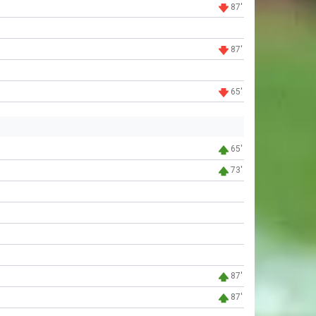
87'
87'
65'
65'
73'
87'
87'