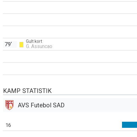
Gult kort
79'
G. Assuncao
KAMP STATISTIK
AVS Futebol SAD
16