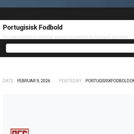
Portugisisk Fodbold
Din hjemmebane for nyheder, analyse og passion fra Portugals grønsvær
DATE:
FEBRUAR 9, 2026
POSTED BY:
PORTUGISISKFODBOLD.D