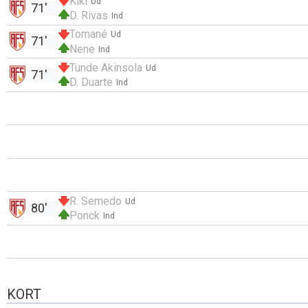
Kiki
Ud
71'
D. Rivas
Ind
Tomané
Ud
71'
Nene
Ind
Tunde Akinsola
Ud
71'
D. Duarte
Ind
R. Semedo
Ud
80'
Ponck
Ind
KORT