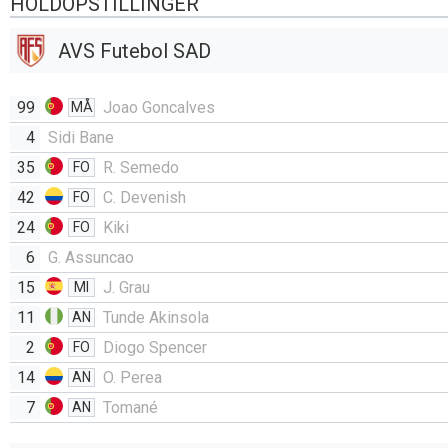
HOLDOPSTILLINGER
AVS Futebol SAD
99
Joao Goncalves
MÅ
4
Sidi Bane
35
R. Semedo
FO
42
C. Devenish
FO
24
Kiki
FO
6
G. Assuncao
15
J. Grau
MI
11
Tunde Akinsola
AN
2
Diogo Spencer
FO
14
O. Perea
AN
7
Tomané
AN