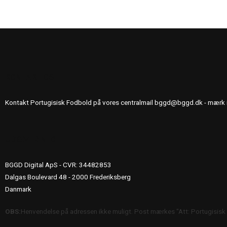
KONTAKT OS
Kontakt Portugisisk Fodbold på vores centralmail
bggd@bggd.dk
- mærk 
UDGIVERINFO
BGGD Digital ApS - CVR: 34482853
Dalgas Boulevard 48 - 2000 Frederiksberg
Danmark
OBS:
Henvendelse på adressen ikke muligt. Post mærkes "Att: Portugisisk