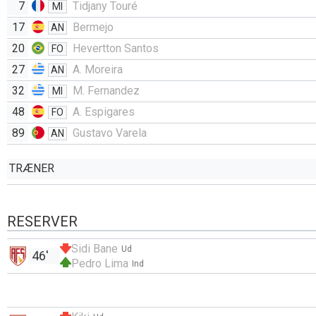
7
Tidjany Touré
MI
17
Bermejo
AN
20
Hevertton Santos
FO
27
A. Moreira
AN
32
M. Fernandez
MI
48
A. Espigares
FO
89
Gustavo Varela
AN
TRÆNER
RESERVER
Sidi Bane
Ud
46'
Pedro Lima
Ind