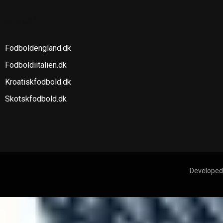
SE OGSÅ
Fodboldengland.dk
Fodboldiitalien.dk
Kroatiskfodbold.dk
Skotskfodbold.dk
Developed