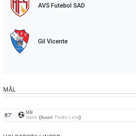
AVS Futebol SAD
Gil Vicente
MÅL
Mål
87'
Nene
(
:
Pedro Lima
)
Assist