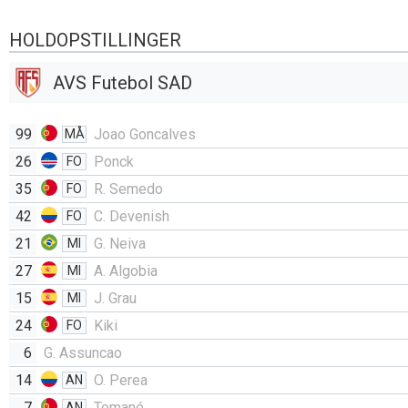
HOLDOPSTILLINGER
AVS Futebol SAD
99
Joao Goncalves
MÅ
26
Ponck
FO
35
R. Semedo
FO
42
C. Devenish
FO
21
G. Neiva
MI
27
A. Algobia
MI
15
J. Grau
MI
24
Kiki
FO
6
G. Assuncao
14
O. Perea
AN
7
Tomané
AN