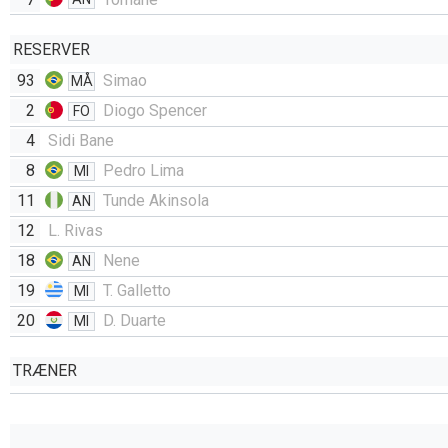
RESERVER
93
Simao
MÅ
2
Diogo Spencer
FO
4
Sidi Bane
8
Pedro Lima
MI
11
Tunde Akinsola
AN
12
L. Rivas
18
Nene
AN
19
T. Galletto
MI
20
D. Duarte
MI
TRÆNER