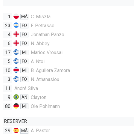
1
C. Miszta
MÅ
23
F. Petrasso
FO
4
Jonathan Panzo
FO
6
N. Abbey
FO
17
Marios Vrousai
MI
5
A. Ntoi
FO
10
B. Aguilera Zamora
MI
3
N. Athanasiou
FO
11
André Silva
9
Clayton
AN
80
Ole Pohlmann
MI
RESERVER
29
A. Pastor
MÅ