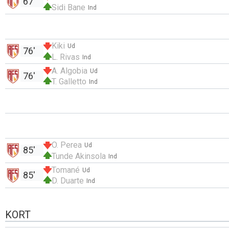
67'
Sidi Bane
Ind
Kiki
Ud
76'
L. Rivas
Ind
A. Algobia
Ud
76'
T. Galletto
Ind
O. Perea
Ud
85'
Tunde Akinsola
Ind
Tomané
Ud
85'
D. Duarte
Ind
KORT