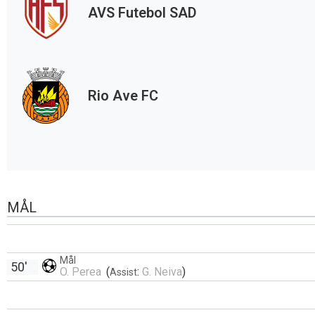
AVS Futebol SAD
Rio Ave FC
MÅL
Mål
50'
O. Perea
(
:
G. Neiva
)
Assist