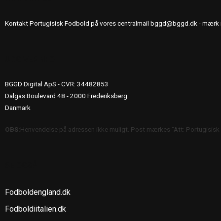
Kontakt Portugisisk Fodbold på vores centralmail
bggd@bggd.dk
- mærk 
UDGIVERINFO
BGGD Digital ApS - CVR: 34482853
Dalgas Boulevard 48 - 2000 Frederiksberg
Danmark
OBS:
Henvendelse på adressen ikke muligt. Post mærkes "Att: Portugisisk
SE OGSÅ
Fodboldengland.dk
Fodboldiitalien.dk