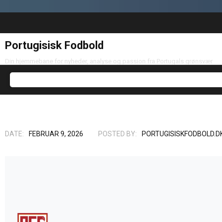
Portugisisk Fodbold
Din hjemmebane for nyheder, analyse og passion fra Portugals grønsvær
DATE:
FEBRUAR 9, 2026
POSTED BY:
PORTUGISISKFODBOLD.D