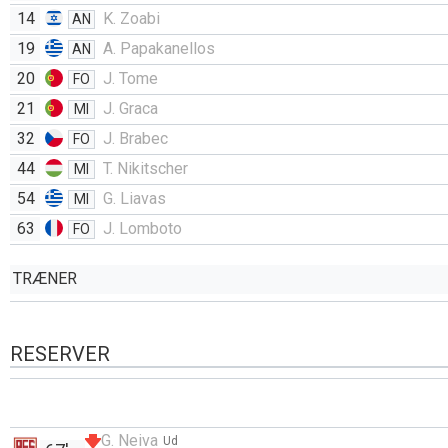
14
K. Zoabi
AN
19
A. Papakanellos
AN
20
J. Tome
FO
21
J. Graca
MI
32
J. Brabec
FO
44
T. Nikitscher
MI
54
G. Liavas
MI
63
J. Lomboto
FO
TRÆNER
RESERVER
G. Neiva
Ud