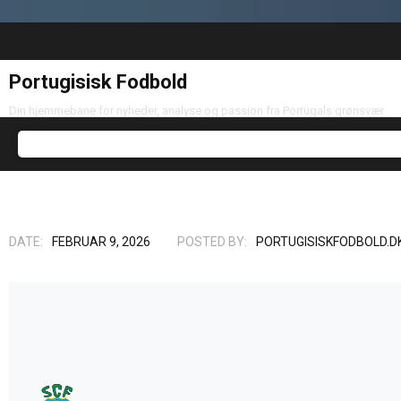
Portugisisk Fodbold
Din hjemmebane for nyheder, analyse og passion fra Portugals grønsvær
DATE:
FEBRUAR 9, 2026
POSTED BY:
PORTUGISISKFODBOLD.D