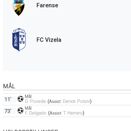
Farense
FC Vizela
MÅL
Mål
11'
D. Poveda
(
:
Derick Poloni
)
Assist
Mål
73'
F. Delgado
(
:
T. Herrero
)
Assist