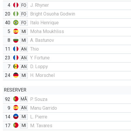
4
J. Rhyner
FO
20
Bright Osuoha Godwin
FO
40
Italo Henrique
FO
5
Moha Moukhliss
MI
8
A. Bastunov
MI
11
Thio
AN
23
Y. Fortune
AN
7
D. Loppy
AN
24
H. Morschel
MI
RESERVER
92
P. Souza
MÅ
9
Manu Garrido
AN
14
L. Pierre
MI
17
M. Tavares
MI