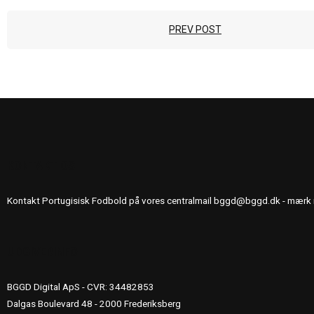
PREV POST
KONTAKT OS
Kontakt Portugisisk Fodbold på vores centralmail
bggd@bggd.dk
- mærk 
UDGIVERINFO
BGGD Digital ApS - CVR: 34482853
Dalgas Boulevard 48 - 2000 Frederiksberg