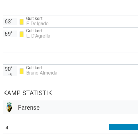
Gult kort
63'
F. Delgado
Gult kort
69'
L. D'Agrella
Gult kort
90'
Bruno Almeida
+6
KAMP STATISTIK
Farense
4