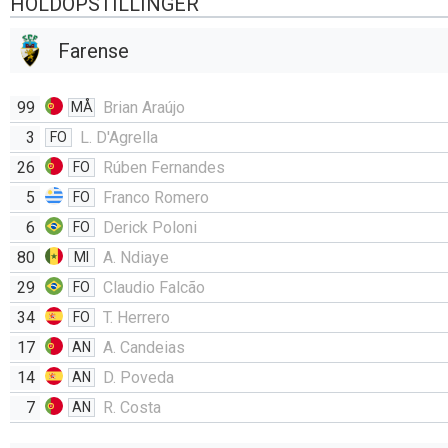
HOLDOPSTILLINGER
Farense
99
Brian Araújo
MÅ
3
L. D'Agrella
FO
26
Rúben Fernandes
FO
5
Franco Romero
FO
6
Derick Poloni
FO
80
A. Ndiaye
MI
29
Claudio Falcão
FO
34
T. Herrero
FO
17
A. Candeias
AN
14
D. Poveda
AN
7
R. Costa
AN