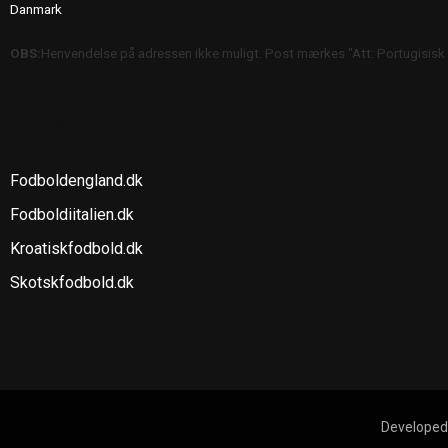
Danmark
OBS:
Henvendelse på adressen ikke muligt. Post mærkes "Att: Portugisisk
SE OGSÅ
Fodboldengland.dk
Fodboldiitalien.dk
Kroatiskfodbold.dk
Skotskfodbold.dk
Developed