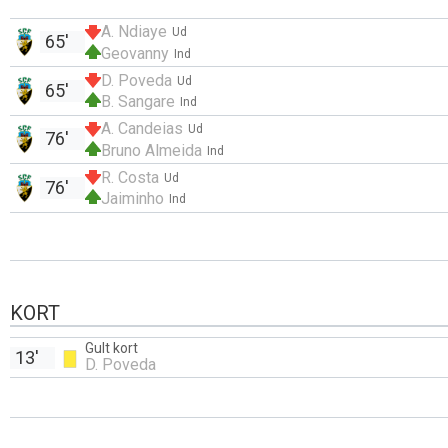
A. Ndiaye
Ud
65'
Geovanny
Ind
D. Poveda
Ud
65'
B. Sangare
Ind
A. Candeias
Ud
76'
Bruno Almeida
Ind
R. Costa
Ud
76'
Jaiminho
Ind
KORT
Gult kort
13'
D. Poveda