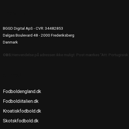
UDGIVERINFO
BGGD Digital ApS - CVR: 34482853
Dalgas Boulevard 48 - 2000 Frederiksberg
Danmark
OBS:
Henvendelse på adressen ikke muligt. Post mærkes "Att: Portugisisk
SE OGSÅ
Fodboldengland.dk
Fodboldiitalien.dk
Kroatiskfodbold.dk
Skotskfodbold.dk