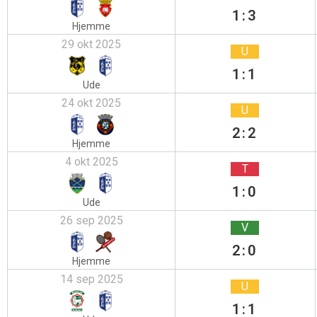
1:3
Hjemme
29 okt 2025
U
1:1
Ude
24 okt 2025
U
2:2
Hjemme
4 okt 2025
T
1:0
Ude
26 sep 2025
V
2:0
Hjemme
14 sep 2025
U
1:1