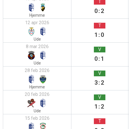
T
0:2
Hjemme
12 apr 2026
T
1:0
Ude
8 mar 2026
V
0:1
Ude
28 feb 2026
V
3:2
Hjemme
20 feb 2026
V
1:2
Ude
15 feb 2026
T