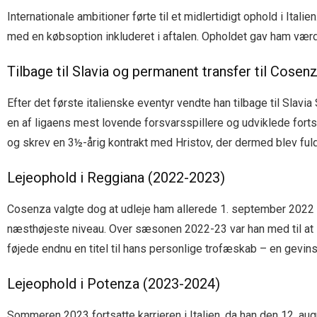
Internationale ambitioner førte til et midlertidigt ophold i Ital
med en købsoption inkluderet i aftalen. Opholdet gav ham værdif
Tilbage til Slavia og permanent transfer til Cosen
Efter det første italienske eventyr vendte han tilbage til Slavi
en af ligaens mest lovende forsvarsspillere og udviklede forts
og skrev en 3½-årig kontrakt med Hristov, der dermed blev fuld
Lejeophold i Reggiana (2022-2023)
Cosenza valgte dog at udleje ham allerede 1. september 2022 til
næsthøjeste niveau. Over sæsonen 2022-23 var han med til at si
føjede endnu en titel til hans personlige trofæskab – en gevin
Lejeophold i Potenza (2023-2024)
Sommeren 2023 fortsatte karrieren i Italien, da han den 12. aug