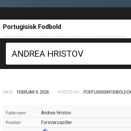
Portugisisk Fodbold
Din hjemmebane for nyheder, analyse og passion fra Portugals grønsvær
ANDREA HRISTOV
DATE:
FEBRUAR 9, 2026
POSTED BY:
PORTUGISISKFODBOLD.D
Andrea Hristov
Fulde navn
Forsvarsspiller
Position