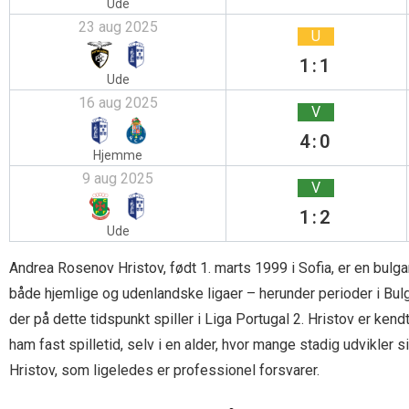
Ude
23 aug 2025
U
1:1
Ude
16 aug 2025
V
4:0
Hjemme
9 aug 2025
V
1:2
Ude
Andrea Rosenov Hristov, født 1. marts 1999 i Sofia, er en bulg
både hjemlige og udenlandske ligaer – herunder perioder i Bul
der på dette tidspunkt spiller i Liga Portugal 2. Hristov er kendt
ham fast spilletid, selv i en alder, hvor mange stadig udvikle
Hristov, som ligeledes er professionel forsvarer.