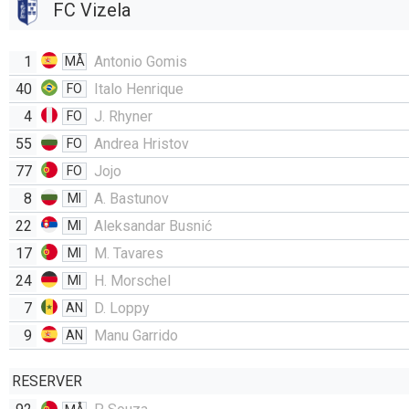
FC Vizela
1
Antonio Gomis
MÅ
40
Italo Henrique
FO
4
J. Rhyner
FO
55
Andrea Hristov
FO
77
Jojo
FO
8
A. Bastunov
MI
22
Aleksandar Busnić
MI
17
M. Tavares
MI
24
H. Morschel
MI
7
D. Loppy
AN
9
Manu Garrido
AN
RESERVER