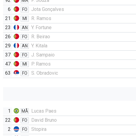
92
P. Souza
MÅ
6
Jota Gonçalves
FO
21
R. Ramos
MI
23
Y. Fortune
AN
26
R. Beirao
FO
29
Y. Kitala
AN
37
J. Sampaio
FO
47
P. Ramos
MI
63
S. Obradovic
FO
1
Lucas Paes
MÅ
22
David Bruno
FO
2
Stopira
FO