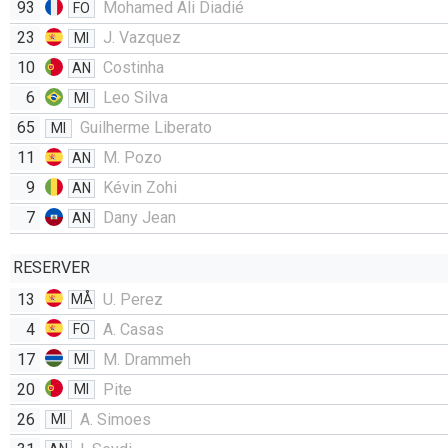
93
Mohamed Ali Diadié
FO
23
J. Vazquez
MI
10
Costinha
AN
6
Leo Silva
MI
65
Guilherme Liberato
MI
11
M. Pozo
AN
9
Kévin Zohi
AN
7
Dany Jean
AN
RESERVER
13
U. Perez
MÅ
4
A. Casas
FO
17
M. Drammeh
MI
20
Pite
MI
26
A. Simoes
MI