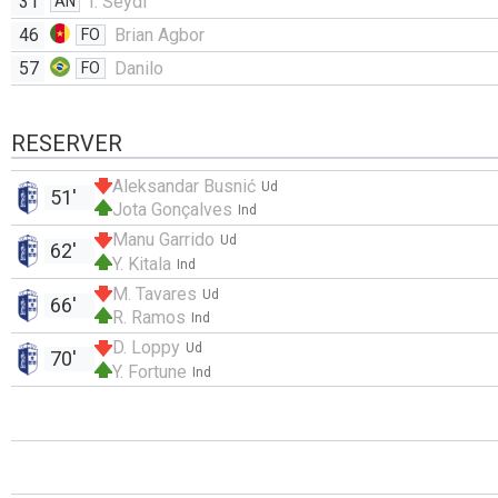
31
I. Seydi
AN
46
Brian Agbor
FO
57
Danilo
FO
RESERVER
Aleksandar Busnić
Ud
51'
Jota Gonçalves
Ind
Manu Garrido
Ud
62'
Y. Kitala
Ind
M. Tavares
Ud
66'
R. Ramos
Ind
D. Loppy
Ud
70'
Y. Fortune
Ind