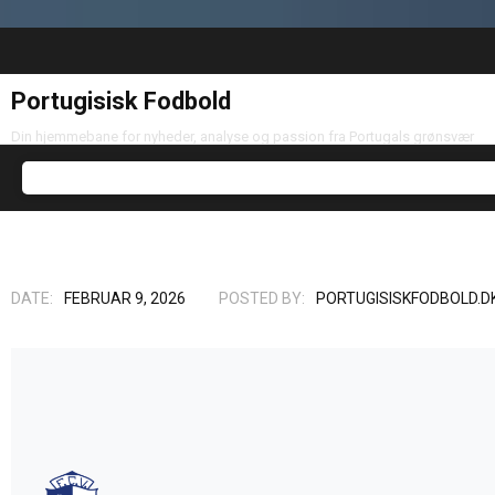
Portugisisk Fodbold
Din hjemmebane for nyheder, analyse og passion fra Portugals grønsvær
DATE:
FEBRUAR 9, 2026
POSTED BY:
PORTUGISISKFODBOLD.D