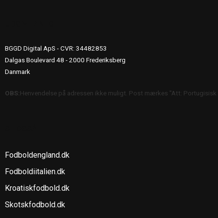
UDGIVERINFO
BGGD Digital ApS - CVR: 34482853
Dalgas Boulevard 48 - 2000 Frederiksberg
Danmark
OBS:
Henvendelse på adressen ikke muligt. Post mærkes "Att: Portugisisk
SE OGSÅ
Fodboldengland.dk
Fodboldiitalien.dk
Kroatiskfodbold.dk
Skotskfodbold.dk