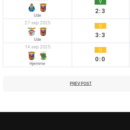
V
2:3
Ude
27 sep 2025
U
3:3
Ude
14 sep 2025
U
0:0
Hjemme
PREV POST