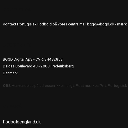
KONTAKT OS
Kontakt Portugisisk Fodbold på vores centralmail
bggd@bggd.dk
- mærk 
UDGIVERINFO
BGGD Digital ApS - CVR: 34482853
Dalgas Boulevard 48 - 2000 Frederiksberg
Danmark
OBS:
Henvendelse på adressen ikke muligt. Post mærkes "Att: Portugisisk
SE OGSÅ
Fodboldengland.dk