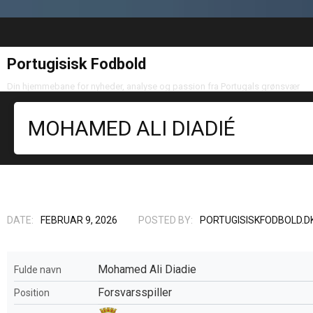
Portugisisk Fodbold
Din hjemmebane for nyheder, analyse og passion fra Portugals grønsvær
MOHAMED ALI DIADIÉ
DATE:
FEBRUAR 9, 2026
POSTED BY:
PORTUGISISKFODBOLD.D
Mohamed Ali Diadie
Fulde navn
Forsvarsspiller
Position