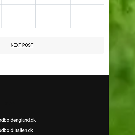
NEXT POST
E OGSÅ
odboldengland.dk
dboldiitalien.dk