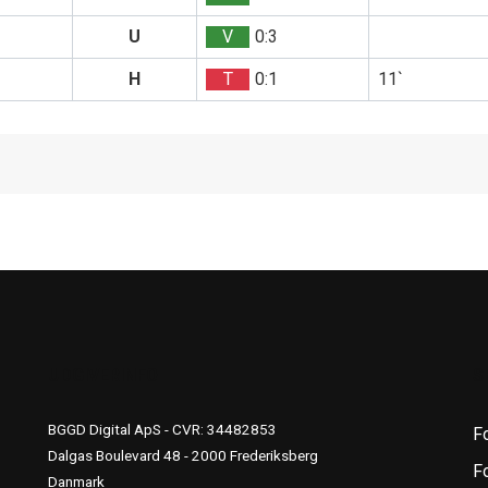
U
V
0:3
H
T
0:1
11`
UDGIVERINFO
S
BGGD Digital ApS - CVR: 34482853
F
Dalgas Boulevard 48 - 2000 Frederiksberg
Fo
Danmark