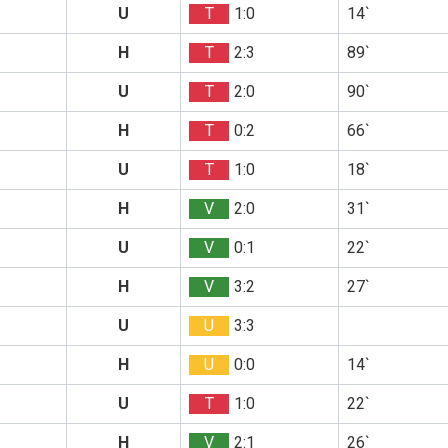
U
T
1:0
14`
H
T
2:3
89`
U
T
2:0
90`
H
T
0:2
66`
U
T
1:0
18`
H
V
2:0
31`
U
V
0:1
22`
H
V
3:2
27`
U
U
3:3
H
U
0:0
14`
U
T
1:0
22`
H
V
2:1
26`