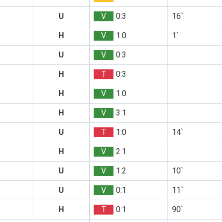
U
V
0:3
16`
H
V
1:0
1`
U
V
0:3
H
T
0:3
H
V
1:0
H
V
3:1
U
T
1:0
14`
H
V
2:1
U
V
1:2
10`
U
V
0:1
11`
H
T
0:1
90`