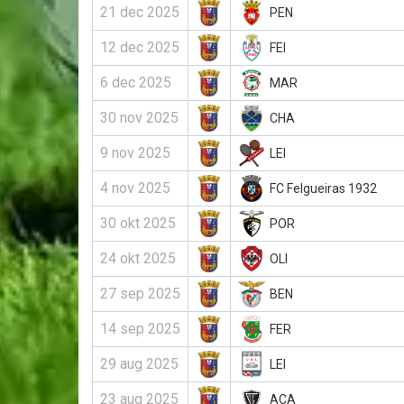
21 dec 2025
PEN
12 dec 2025
FEI
6 dec 2025
MAR
30 nov 2025
CHA
9 nov 2025
LEI
4 nov 2025
FC Felgueiras 1932
30 okt 2025
POR
24 okt 2025
OLI
27 sep 2025
BEN
14 sep 2025
FER
29 aug 2025
LEI
23 aug 2025
ACA