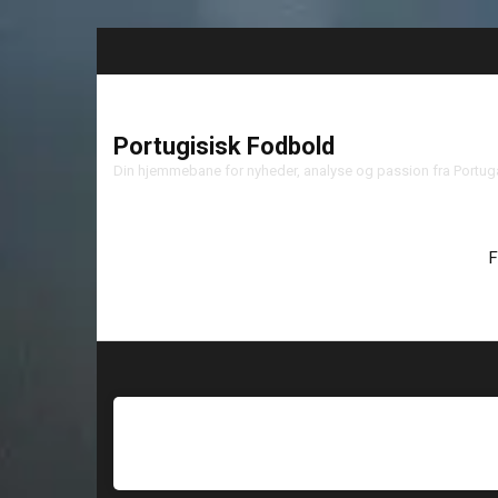
Portugisisk Fodbold
Din hjemmebane for nyheder, analyse og passion fra Portu
F