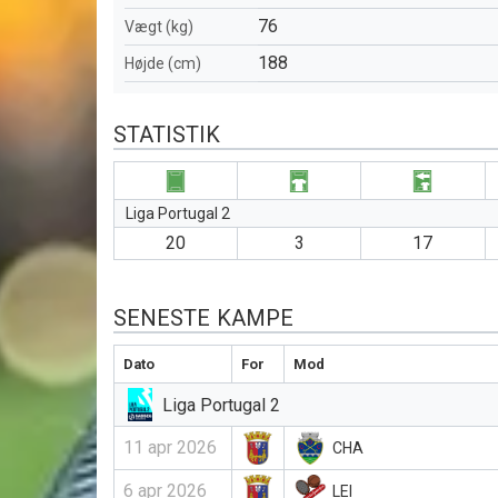
76
Vægt (kg)
188
Højde (cm)
STATISTIK
Liga Portugal 2
20
3
17
SENESTE KAMPE
Dato
For
Mod
Liga Portugal 2
11 apr 2026
CHA
6 apr 2026
LEI