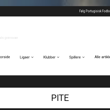
Følg Portugisisk Fodb
gals grønsvær
orside
Alle artikl
Ligaer
Klubber
Spillere
PITE