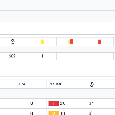
609′
1
H/A
Resultat
U
T
2:0
34`
H
U
1:1
3`