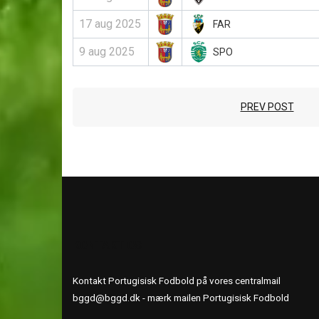
17 aug 2025
FAR
9 aug 2025
SPO
PREV POST
KONTAKT OS
Kontakt Portugisisk Fodbold på vores centralmail
bggd@bggd.dk
- mærk mailen Portugisisk Fodbold