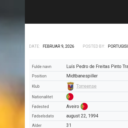
DATE:
FEBRUAR 9, 2026
POSTED BY:
PORTUGIS
Luís Pedro de Freitas Pinto Tr
Fulde navn
Midtbanespiller
Position
Torreense
Klub
Nationalitet
Aveiro
Fødested
august 22, 1994
Fødselsdato
31
Alder