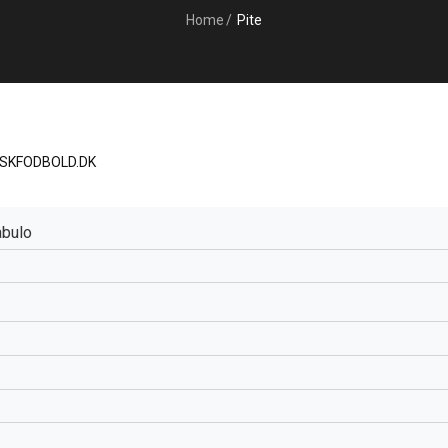
Home
/
Pite
ISKFODBOLD.DK
abulo