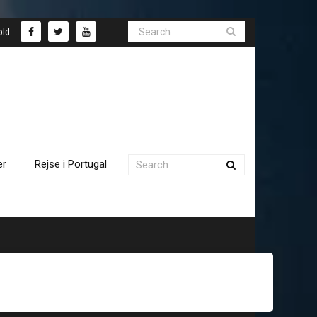
old
er
Rejse i Portugal