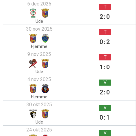
6 dec 2025
T
2:0
Ude
30 nov 2025
T
0:2
Hjemme
9 nov 2025
T
1:0
Ude
4 nov 2025
V
2:0
Hjemme
30 okt 2025
V
0:1
Ude
24 okt 2025
V