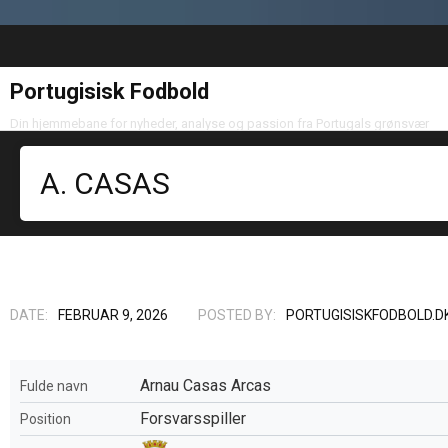
Portugisisk Fodbold
Din hjemmebane for nyheder, analyse og passion fra Portugals grønsvær
A. CASAS
DATE:
FEBRUAR 9, 2026
POSTED BY:
PORTUGISISKFODBOLD.D
Arnau Casas Arcas
Fulde navn
Forsvarsspiller
Position