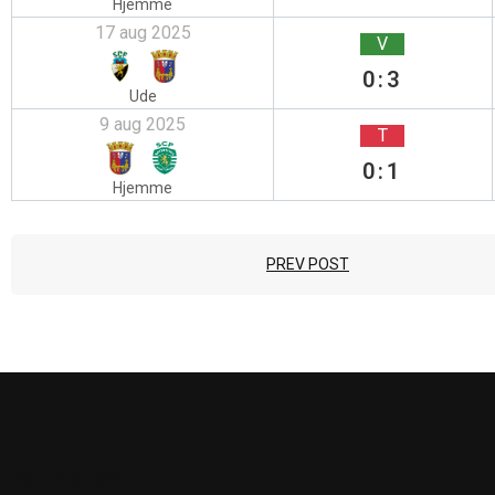
Hjemme
17 aug 2025
V
0:3
Ude
9 aug 2025
T
0:1
Hjemme
PREV POST
KONTAKT OS