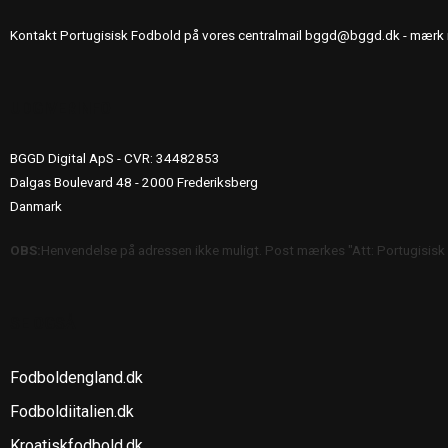
Kontakt Portugisisk Fodbold på vores centralmail
bggd@bggd.dk
- mærk 
UDGIVERINFO
BGGD Digital ApS - CVR: 34482853
Dalgas Boulevard 48 - 2000 Frederiksberg
Danmark
OBS:
Henvendelse på adressen ikke muligt. Post mærkes "Att: Portugisisk
SE OGSÅ
Fodboldengland.dk
Fodboldiitalien.dk
Kroatiskfodbold.dk