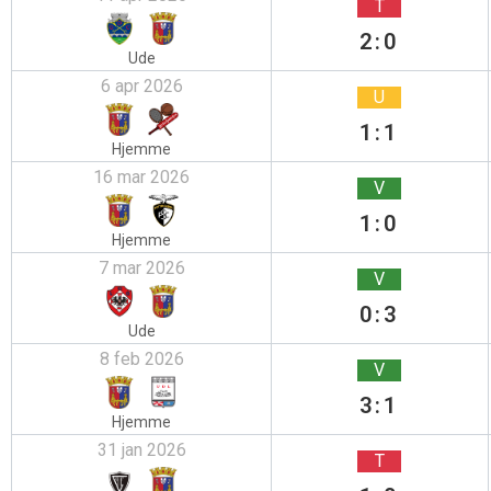
T
2:0
Ude
6 apr 2026
U
1:1
Hjemme
16 mar 2026
V
1:0
Hjemme
7 mar 2026
V
0:3
Ude
8 feb 2026
V
3:1
Hjemme
31 jan 2026
T