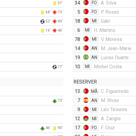
34
A. Silva
FO
57'
5
P. Rosas
FO
68'
73'
18
Gabi
MI
52'
90'
6
H. Martins
MI
16'
46'
78
V. Moreira
MI
14
M. Jean-Marie
AN
19
Lucas Duarte
AN
10
Michel Costa
MI
77'
RESERVER
13
C. Figueiredo
MÅ
7
M. Rivas
AN
73'
9
Léo Teixeira
MI
12
A. Zangre
MI
17
F. Cruz
FO
46'
90'