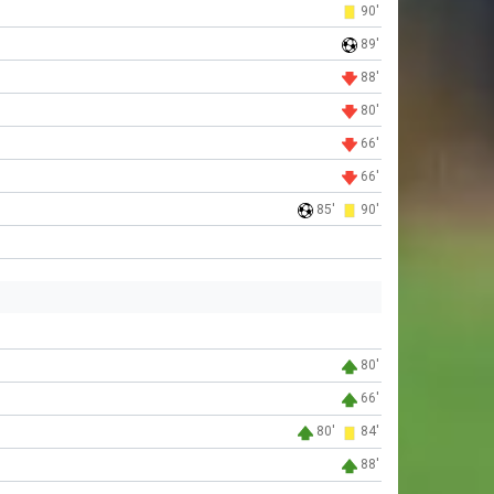
90'
89'
88'
80'
66'
66'
85'
90'
80'
66'
80'
84'
88'