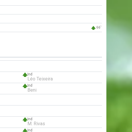
66'
Ind
Léo Teixeira
Ind
Beni
Ind
M. Rivas
Ind