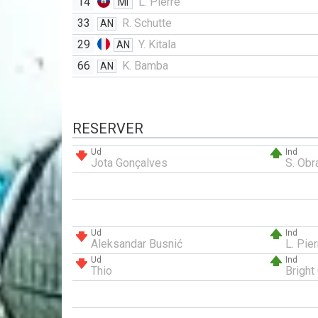
14
L. Pierre
MI
33
R. Schutte
AN
29
Y. Kitala
AN
66
K. Bamba
AN
RESERVER
Ud
Ind
Jota Gonçalves
S. Obr
Ud
Ind
Aleksandar Busnić
L. Pier
Ud
Ind
Thio
Bright