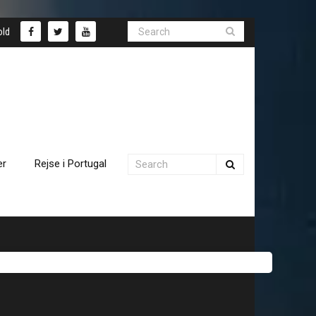
old
er
Rejse i Portugal