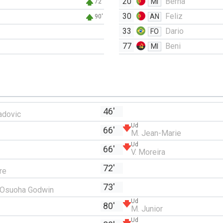
20
Berna
MI
72'
30
Feliz
AN
90'
33
Dario
FO
77
Beni
MI
46'
adovic
Ud
66'
M. Jean-Marie
Ud
66'
V. Moreira
72'
re
73'
 Osuoha Godwin
Ud
80'
M. Junior
Ud