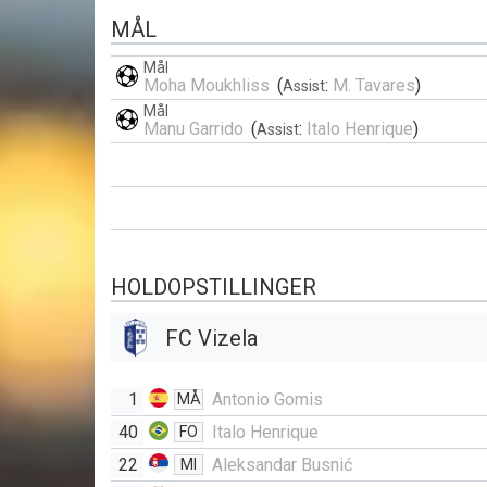
MÅL
Mål
Moha Moukhliss
(
:
M. Tavares
)
Assist
Mål
Manu Garrido
(
:
Italo Henrique
)
Assist
HOLDOPSTILLINGER
FC Vizela
1
Antonio Gomis
MÅ
40
Italo Henrique
FO
22
Aleksandar Busnić
MI