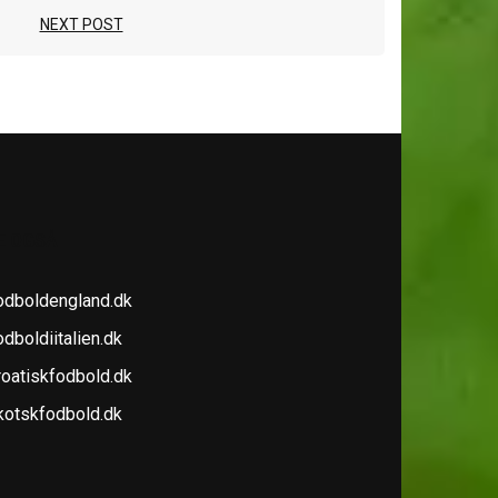
NEXT POST
E OGSÅ
odboldengland.dk
dboldiitalien.dk
roatiskfodbold.dk
kotskfodbold.dk