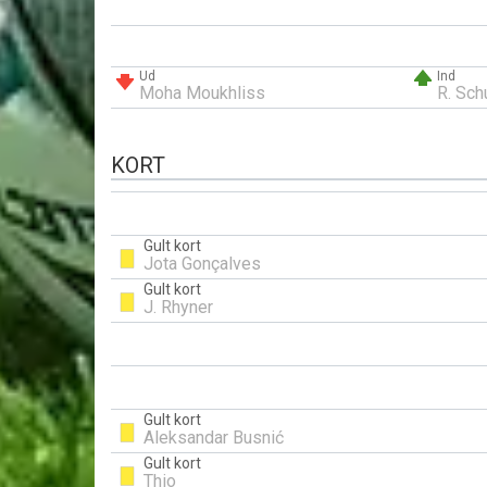
Ud
Ind
Moha Moukhliss
R. Sch
KORT
Gult kort
Jota Gonçalves
Gult kort
J. Rhyner
Gult kort
Aleksandar Busnić
Gult kort
Thio