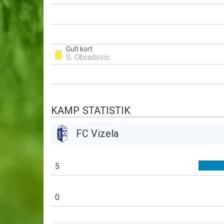
Gult kort
S. Obradovic
KAMP STATISTIK
FC Vizela
5
0