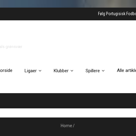
Følg Portugisisk Fodb
gals grønsvær
orside
Alle artikl
Ligaer
Klubber
Spillere
Home
/