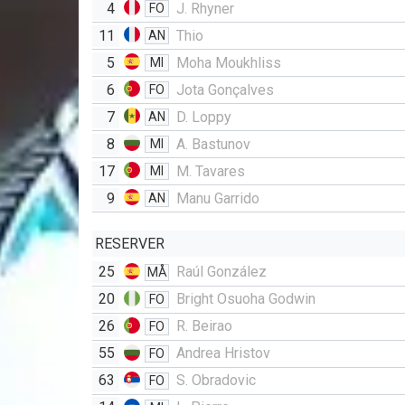
4
J. Rhyner
FO
11
Thio
AN
5
Moha Moukhliss
MI
6
Jota Gonçalves
FO
7
D. Loppy
AN
8
A. Bastunov
MI
17
M. Tavares
MI
9
Manu Garrido
AN
RESERVER
25
Raúl González
MÅ
20
Bright Osuoha Godwin
FO
26
R. Beirao
FO
55
Andrea Hristov
FO
63
S. Obradovic
FO