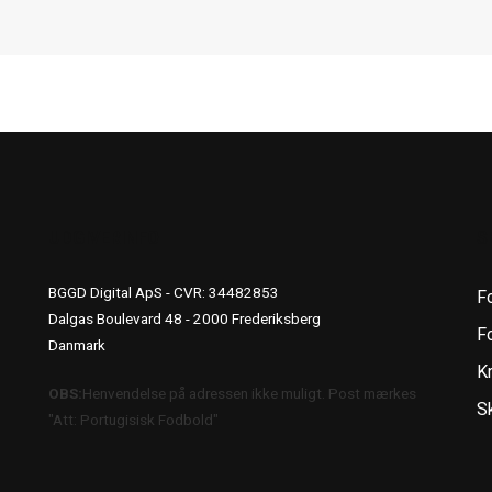
UDGIVERINFO
S
BGGD Digital ApS - CVR: 34482853
F
Dalgas Boulevard 48 - 2000 Frederiksberg
Fo
Danmark
K
OBS:
Henvendelse på adressen ikke muligt. Post mærkes
S
"Att: Portugisisk Fodbold"