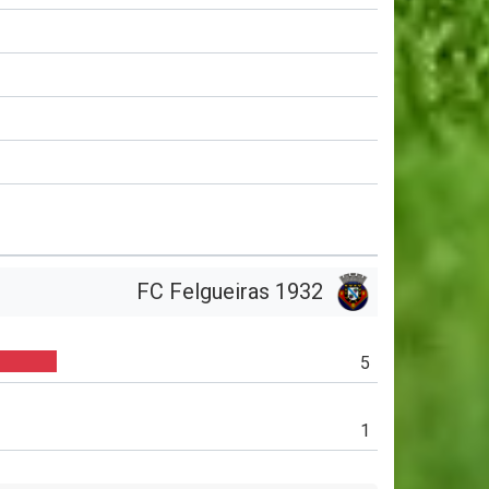
FC Felgueiras 1932
5
1