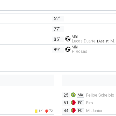
52'
77'
Mål
85'
Lucas Duarte
(
M.
Assist:
Mål
89'
P. Rosas
25
Felipe Scheibig
MÅ
61
Eiro
FO
44
M. Junior
FO
64'
72'