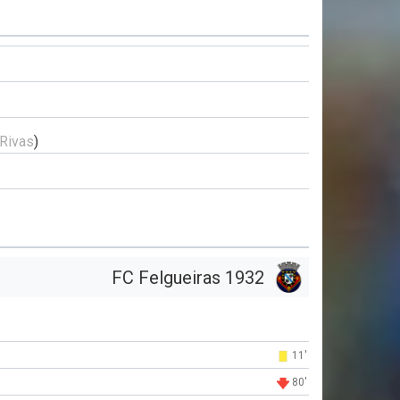
 Rivas
)
FC Felgueiras 1932
11'
80'