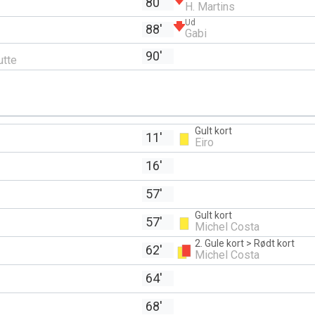
80'
H. Martins
Ud
88'
Gabi
90'
utte
Gult kort
11'
Eiro
16'
57'
Gult kort
57'
Michel Costa
2. Gule kort > Rødt kort
62'
Michel Costa
64'
68'