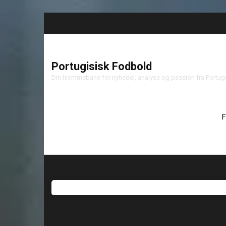
Portugisisk Fodbold
Din hjemmebane for nyheder, analyse og passion fra Portu
F