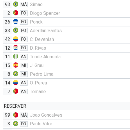
93
Simao
MÅ
2
Diogo Spencer
FO
26
Ponck
FO
33
Aderllan Santos
FO
42
C. Devenish
FO
12
D. Rivas
FO
11
Tunde Akinsola
AN
15
J. Grau
MI
8
Pedro Lima
MI
14
O. Perea
AN
7
Tomané
AN
RESERVER
99
Joao Goncalves
MÅ
3
Paulo Vitor
FO