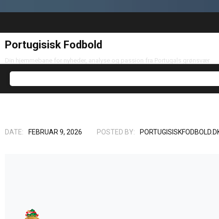
Portugisisk Fodbold
Din hjemmebane for nyheder, analyse og passion fra Portugals grønsvær
DATE:
FEBRUAR 9, 2026
POSTED BY:
PORTUGISISKFODBOLD.D