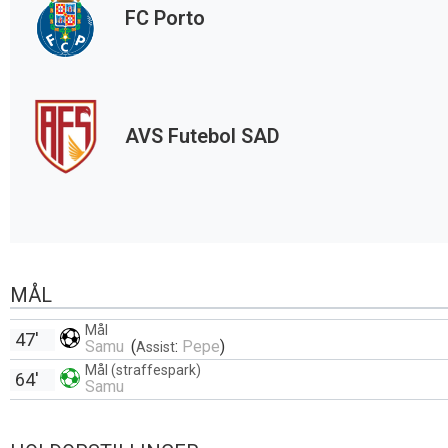
FC Porto
AVS Futebol SAD
MÅL
Mål
47'
Samu
(
:
Pepe
)
Assist
Mål (straffespark)
64'
Samu