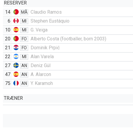
RESERVER
14
Claudio Ramos
MÅ
6
Stephen Eustáquio
MI
10
G. Veiga
MI
20
Alberto Costa (footballer, born 2003)
FO
21
Dominik Prpić
FO
22
Alan Varela
MI
27
Deniz Gül
AN
47
A. Alarcon
AN
75
Y. Karamoh
AN
TRÆNER