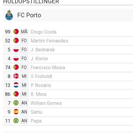
HOLDOPSTILLINGER
FC Porto
99
Diogo Costa
MÅ
52
Martim Fernandes
FO
5
J. Bednarek
FO
4
J. Kiwior
FO
74
Francisco Moura
FO
8
V. Froholdt
MI
13
P. Rosario
MI
86
R. Mora
MI
7
William Gomes
AN
9
Samu
AN
11
Pepe
AN