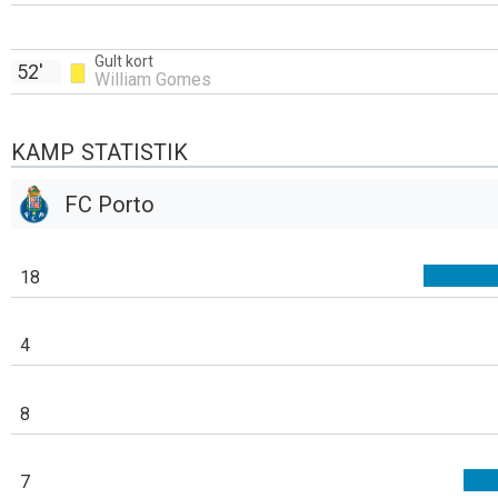
Gult kort
52'
William Gomes
KAMP STATISTIK
FC Porto
18
4
8
7