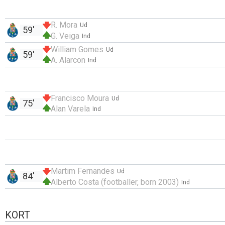
R. Mora
Ud
59'
G. Veiga
Ind
William Gomes
Ud
59'
A. Alarcon
Ind
Francisco Moura
Ud
75'
Alan Varela
Ind
Martim Fernandes
Ud
84'
Alberto Costa (footballer, born 2003)
Ind
KORT