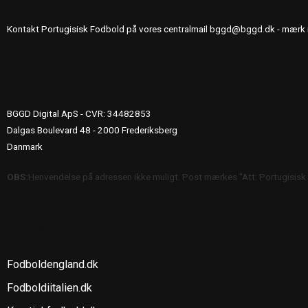
Kontakt Portugisisk Fodbold på vores centralmail
bggd@bggd.dk
- mærk 
UDGIVERINFO
BGGD Digital ApS - CVR: 34482853
Dalgas Boulevard 48 - 2000 Frederiksberg
Danmark
OBS:
Henvendelse på adressen ikke muligt. Post mærkes "Att: Portugisisk
SE OGSÅ
Fodboldengland.dk
Fodboldiitalien.dk