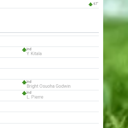
67'
Ind
Y. Kitala
Ind
Bright Osuoha Godwin
Ind
L. Pierre