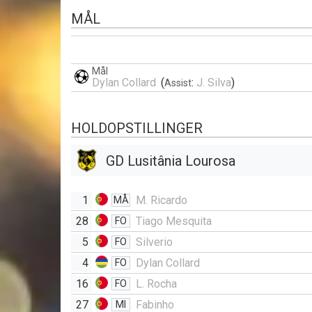
MÅL
Mål
Dylan Collard
(
:
J. Silva
)
Assist
HOLDOPSTILLINGER
GD Lusitânia Lourosa
1
M. Ricardo
MÅ
28
Tiago Mesquita
FO
5
Silverio
FO
4
Dylan Collard
FO
16
L. Rocha
FO
27
Fabinho
MI