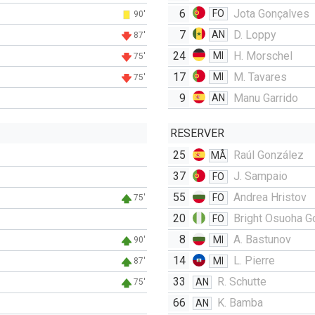
6
Jota Gonçalves
FO
90'
7
D. Loppy
AN
87'
24
H. Morschel
MI
75'
17
M. Tavares
MI
75'
9
Manu Garrido
AN
RESERVER
25
Raúl González
MÅ
37
J. Sampaio
FO
55
Andrea Hristov
FO
75'
20
Bright Osuoha G
FO
8
A. Bastunov
MI
90'
14
L. Pierre
MI
87'
33
R. Schutte
AN
75'
66
K. Bamba
AN