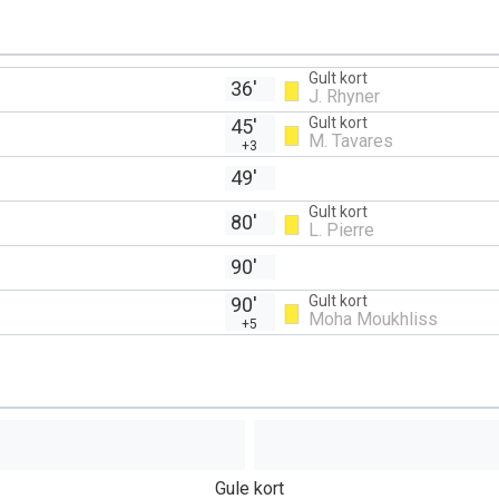
Gult kort
36'
J. Rhyner
Gult kort
45'
M. Tavares
+3
49'
Gult kort
80'
L. Pierre
90'
Gult kort
90'
Moha Moukhliss
+5
Gule kort