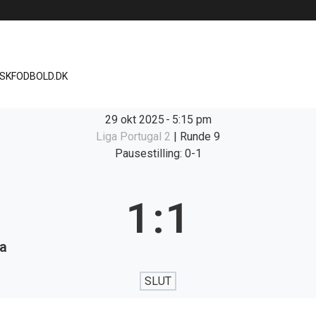
ISKFODBOLD.DK
29 okt 2025
-
5:15 pm
Liga Portugal 2
| Runde 9
Pausestilling: 0-1
1
:
1
a
SLUT