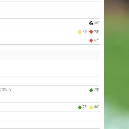
35'
45'
78'
67'
odwin
78'
78'
80'