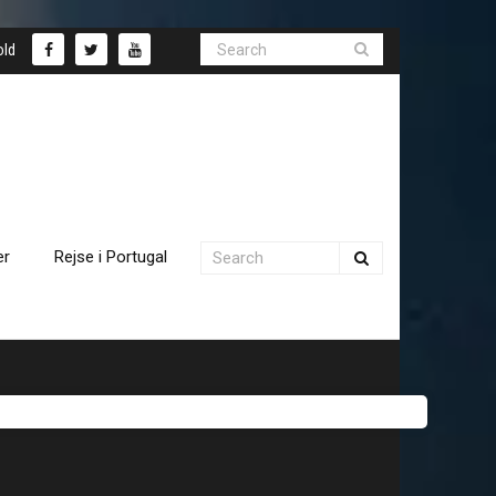
old
er
Rejse i Portugal