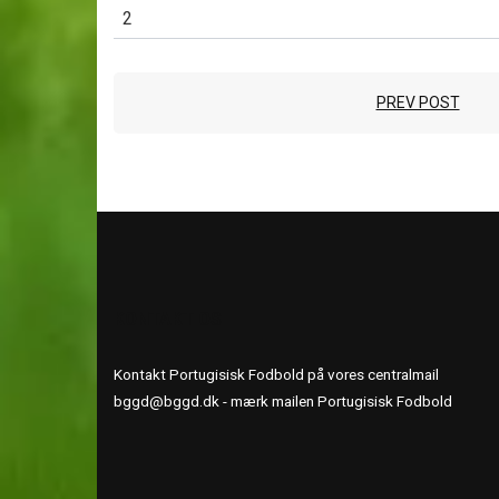
2
PREV POST
KONTAKT OS
Kontakt Portugisisk Fodbold på vores centralmail
bggd@bggd.dk
- mærk mailen Portugisisk Fodbold