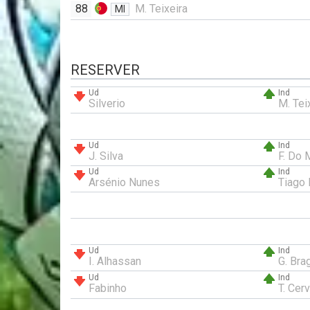
88
M. Teixeira
MI
RESERVER
Ud
Ind
Silverio
M. Tei
Ud
Ind
J. Silva
F. Do 
Ud
Ind
Arsénio Nunes
Tiago 
Ud
Ind
I. Alhassan
G. Bra
Ud
Ind
Fabinho
T. Cerv