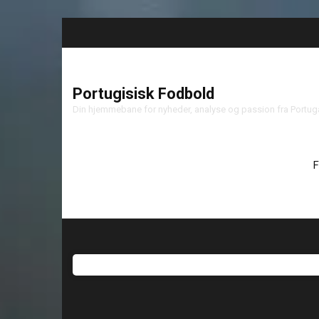
Portugisisk Fodbold
Din hjemmebane for nyheder, analyse og passion fra Portu
F