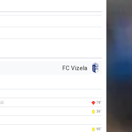
FC Vizela
ić
78'
36'
90'