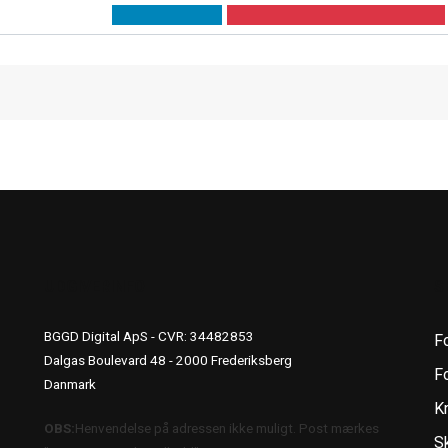
UDGIVERINFO
S
BGGD Digital ApS - CVR: 34482853
F
Dalgas Boulevard 48 - 2000 Frederiksberg
Fo
Danmark
K
OBS:
Henvendelse på adressen ikke muligt. Post mærkes
S