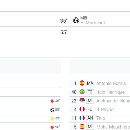
Mål
35'
H. Morschel
55'
1
Antonio Gomis
MÅ
40
Italo Henrique
FO
22
Aleksandar Busn
MI
46'
4
J. Rhyner
FO
55'
11
Thio
AN
49'
5
Moha Moukhliss
MI
90'