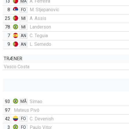
13
A. Ferreira
MÅ
8
M. Stjepanovic
FO
25
A. Assis
MI
78
Landerson
MI
7
C. Teguia
AN
9
L. Semedo
AN
TRÆNER
Vasco Costa
93
Simao
MÅ
97
Mateus Pivô
42
C. Devenish
FO
3
Paulo Vitor
FO