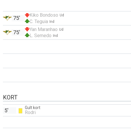
Kiko Bondoso
Ud
75'
C. Teguia
Ind
Yan Maranhao
Ud
75'
L. Semedo
Ind
KORT
Gult kort
5'
Rodri