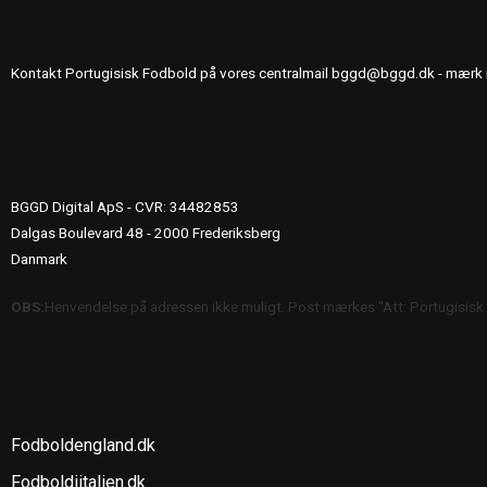
KONTAKT OS
Kontakt Portugisisk Fodbold på vores centralmail
bggd@bggd.dk
- mærk 
UDGIVERINFO
BGGD Digital ApS - CVR: 34482853
Dalgas Boulevard 48 - 2000 Frederiksberg
Danmark
OBS:
Henvendelse på adressen ikke muligt. Post mærkes "Att: Portugisisk
SE OGSÅ
Fodboldengland.dk
Fodboldiitalien.dk