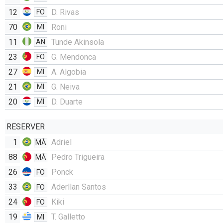
12
D. Rivas
FO
70
Roni
MI
11
Tunde Akinsola
AN
23
G. Mendonca
FO
27
A. Algobia
MI
21
G. Neiva
MI
20
D. Duarte
MI
RESERVER
1
Adriel
MÅ
88
Pedro Trigueira
MÅ
26
Ponck
FO
33
Aderllan Santos
FO
24
Kiki
FO
19
T. Galletto
MI