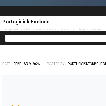
Portugisisk Fodbold
Din hjemmebane for nyheder, analyse og passion fra Portugals grønsvær
DATE:
FEBRUAR 9, 2026
POSTED BY:
PORTUGISISKFODBOLD.D