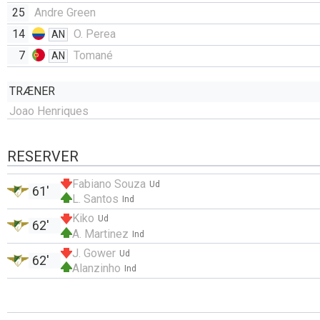
25
Andre Green
14
O. Perea
AN
7
Tomané
AN
TRÆNER
Joao Henriques
RESERVER
Fabiano Souza
Ud
61'
L. Santos
Ind
Kiko
Ud
62'
A. Martinez
Ind
J. Gower
Ud
62'
Alanzinho
Ind