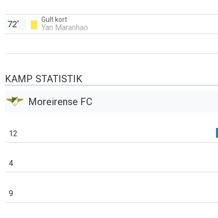
Gult kort
72'
Yan Maranhao
KAMP STATISTIK
Moreirense FC
12
4
9