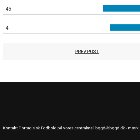
45
4
PREV POST
KONTAKT OS
Kontakt Portugisisk Fodbold på vores centralmail
bggd@bggd.dk
- mærk 