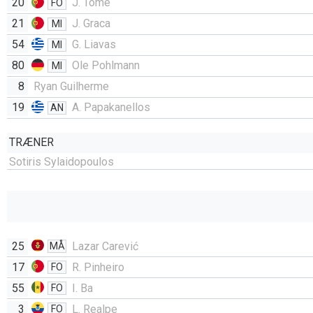
20
J. Tome
FO
21
J. Graca
MI
54
G. Liavas
MI
80
Ole Pohlmann
MI
8
Ryan Guilherme
19
A. Papakanellos
AN
TRÆNER
Sotiris Sylaidopoulos
25
Lazar Carević
MÅ
17
R. Pinheiro
FO
55
I. Ba
FO
3
L. Realpe
FO