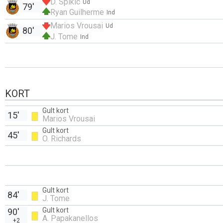
D. Spikic
Ud
79'
Ryan Guilherme
Ind
Marios Vrousai
Ud
80'
J. Tome
Ind
KORT
Gult kort
15'
Marios Vrousai
Gult kort
45'
O. Richards
Gult kort
84'
J. Tome
Gult kort
90'
A. Papakanellos
+2