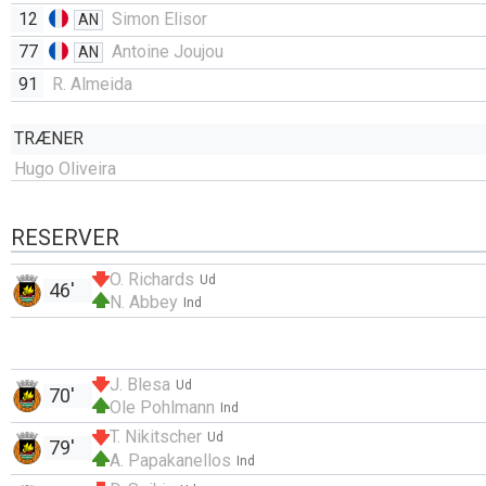
12
Simon Elisor
AN
77
Antoine Joujou
AN
91
R. Almeida
TRÆNER
Hugo Oliveira
RESERVER
O. Richards
Ud
46'
N. Abbey
Ind
J. Blesa
Ud
70'
Ole Pohlmann
Ind
T. Nikitscher
Ud
79'
A. Papakanellos
Ind