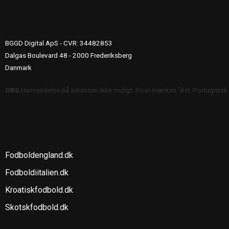
UDGIVERINFO
BGGD Digital ApS - CVR: 34482853
Dalgas Boulevard 48 - 2000 Frederiksberg
Danmark
OBS:
Henvendelse på adressen ikke muligt. Post mærkes "Att: Portugisisk
SE OGSÅ
Fodboldengland.dk
Fodboldiitalien.dk
Kroatiskfodbold.dk
Skotskfodbold.dk