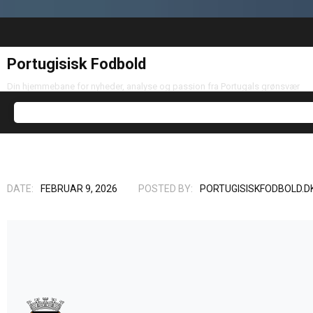
Portugisisk Fodbold
Din hjemmebane for nyheder, analyse og passion fra Portugals grønsvær
DATE:
FEBRUAR 9, 2026
POSTED BY:
PORTUGISISKFODBOLD.D