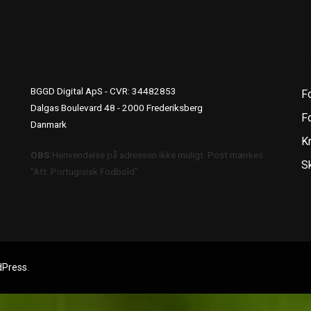
UDGIVERINFO
S
BGGD Digital ApS - CVR: 34482853
F
Dalgas Boulevard 48 - 2000 Frederiksberg
Fo
Danmark
K
OBS:
Henvendelse på adressen ikke muligt. Post mærkes
S
"Att: Portugisisk Fodbold"
dPress
.