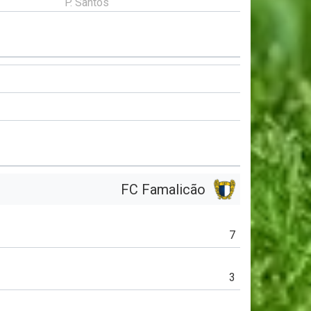
P. Santos
FC Famalicão
7
3