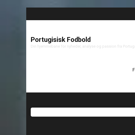
Portugisisk Fodbold
Din hjemmebane for nyheder, analyse og passion fra Portu
F