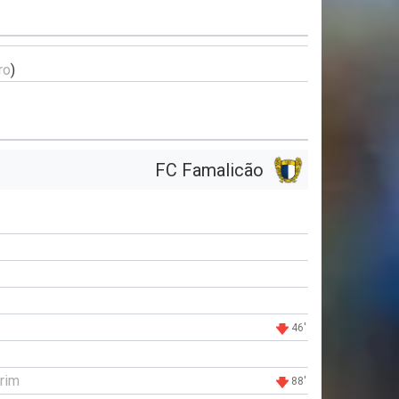
ro
)
FC Famalicão
46'
rim
88'