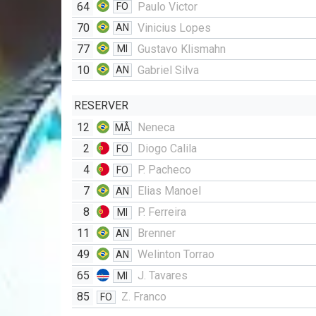
64
Paulo Victor
FO
70
Vinicius Lopes
AN
77
Gustavo Klismahn
MI
10
Gabriel Silva
AN
RESERVER
12
Neneca
MÅ
2
Diogo Calila
FO
4
P. Pacheco
FO
7
Elias Manoel
AN
8
P. Ferreira
MI
11
Brenner
AN
49
Welinton Torrao
AN
65
J. Tavares
MI
85
Z. Franco
FO