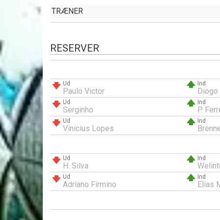
TRÆNER
RESERVER
Ud
Ind
Paulo Victor
Diogo 
Ud
Ind
Serginho
P. Ferr
Ud
Ind
Vinicius Lopes
Brenn
Ud
Ind
H. Silva
Welint
Ud
Ind
Adriano Firmino
Elias 