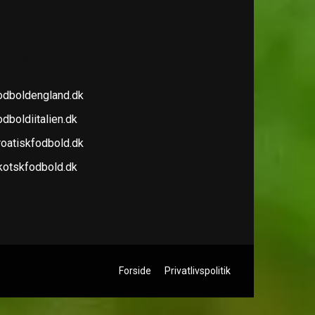
E OGSÅ
odboldengland.dk
dboldiitalien.dk
roatiskfodbold.dk
kotskfodbold.dk
Forside
Privatlivspolitik