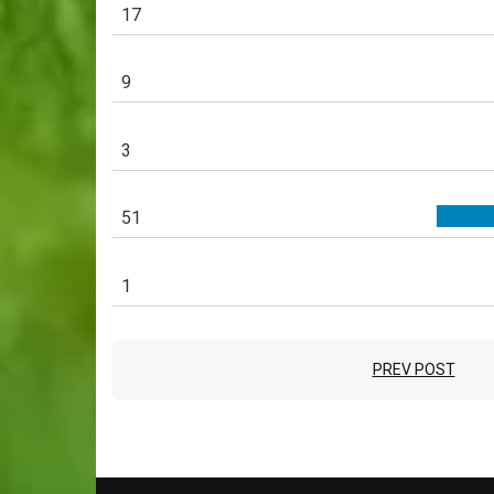
17
9
3
51
1
PREV POST