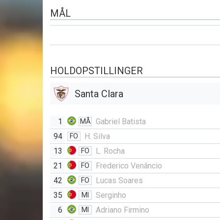
MÅL
HOLDOPSTILLINGER
Santa Clara
1
Gabriel Batista
MÅ
94
H. Silva
FO
13
L. Rocha
FO
21
Frederico Venâncio
FO
42
Lucas Soares
FO
35
Serginho
MI
6
Adriano Firmino
MI