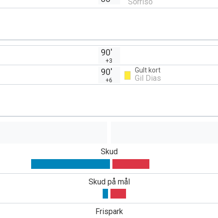
Sorriso
90'
+3
Gult kort
90'
Gil Dias
+6
Skud
Skud på mål
Frispark