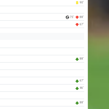
90'
75'
88'
67'
88'
67'
46'
88'