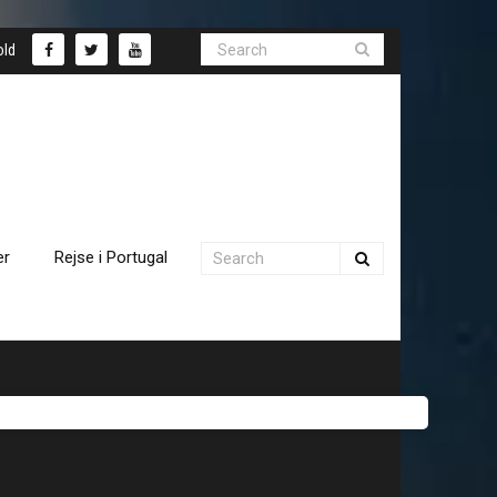
old
er
Rejse i Portugal