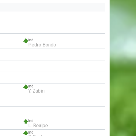
Ind
Pedro Bondo
Ind
Y. Zabiri
Ind
L. Realpe
Ind