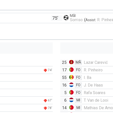
Mål
75'
Sorriso
(
R. Pinhei
Assist:
25
Lazar Carević
MÅ
17
R. Pinheiro
FO
74'
55
I. Ba
FO
16
J. De Haas
FO
5
Rafa Soares
FO
6
T. Van de Looi
MI
67'
14
Mathias De Amo
MI
78'