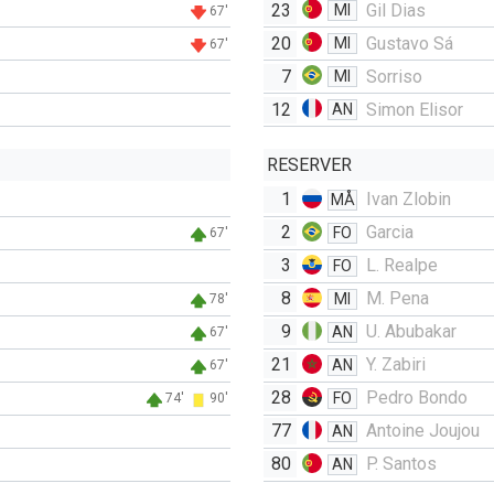
23
Gil Dias
MI
67'
20
Gustavo Sá
MI
67'
7
Sorriso
MI
12
Simon Elisor
AN
RESERVER
1
Ivan Zlobin
MÅ
2
Garcia
FO
67'
3
L. Realpe
FO
8
M. Pena
MI
78'
9
U. Abubakar
AN
67'
21
Y. Zabiri
AN
67'
28
Pedro Bondo
FO
74'
90'
77
Antoine Joujou
AN
80
P. Santos
AN