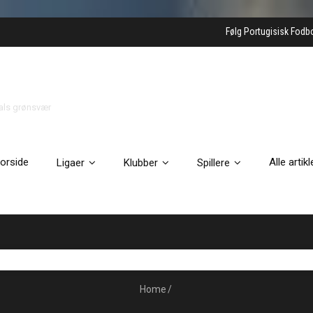
Følg Portugisisk Fodb
gals grønsvær
orside
Alle artikl
Ligaer
Klubber
Spillere
Home
/