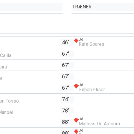
TRÆNER
Ud
46'
Rafa Soares
67'
Calila
67'
eira
67'
er
Ud
67'
Simon Elisor
74'
on Torrao
78'
Manoel
Ud
88'
Mathias De Amorim
Ud
88'