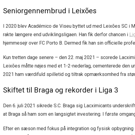
Seniorgennembrud i Leixões
I 2020 blev Académico de Viseu byttet ud med Leixões SC i Mat
rakte længere end udviklingsligaen. Han fik derfor chancen i
Li
hjemmesejr over FC Porto B. Dermed fik han sin officielle profe
Kun tretten dage senere – den 22. maj 2021 – scorede Lacximi
Leixões måtte nøjes med et 1-2-nederlag, cementerede den unge
2021 ham værdifuld spilletid og tiltrak opmærksomhed fra stør
Skiftet til Braga og rekorder i Liga 3
Den 6. juli 2021 sikrede S.C. Braga sig Lacximicants underskri
at Braga så ham som en langsigtet investering. I første omgang 
Efter en sæson med fokus på integration og fysisk opbygning 