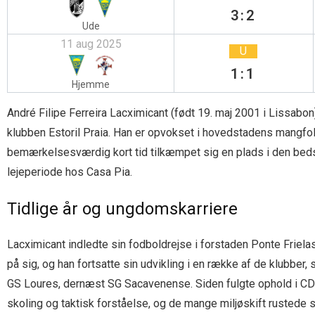
3:2
Ude
11 aug 2025
U
1:1
Hjemme
André Filipe Ferreira Lacximicant (født 19. maj 2001 i Lissabon
klubben Estoril Praia. Han er opvokset i hovedstadens mangfoldi
bemærkelsesværdig kort tid tilkæmpet sig en plads i den bedst
lejeperiode hos Casa Pia.
Tidlige år og ungdomskarriere
Lacximicant indledte sin fodboldrejse i forstaden Ponte Frielas,
på sig, og han fortsatte sin udvikling i en række af de klubbe
GS Loures, dernæst SG Sacavenense. Siden fulgte ophold i 
skoling og taktisk forståelse, og de mange miljøskift rustede sa