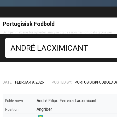
Portugisisk Fodbold
Din hjemmebane for nyheder, analyse og passion fra Portugals grønsvær
ANDRÉ LACXIMICANT
DATE:
FEBRUAR 9, 2026
POSTED BY:
PORTUGISISKFODBOLD.D
André Filipe Ferreira Lacximicant
Fulde navn
Angriber
Position