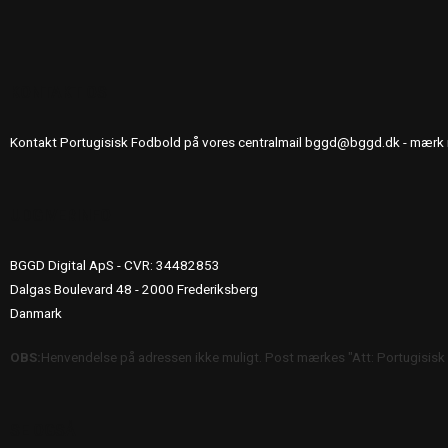
KONTAKT OS
Kontakt Portugisisk Fodbold på vores centralmail
bggd@bggd.dk
- mærk 
UDGIVERINFO
BGGD Digital ApS - CVR: 34482853
Dalgas Boulevard 48 - 2000 Frederiksberg
Danmark
OBS:
Henvendelse på adressen ikke muligt. Post mærkes "Att: Portugisisk
SE OGSÅ