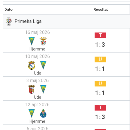
Dato
Resultat
Primeira Liga
16 maj 2026
T
1:3
Hjemme
10 maj 2026
U
1:1
Ude
3 maj 2026
U
1:1
Ude
12 apr 2026
T
1:3
Hjemme
6 apr 2026