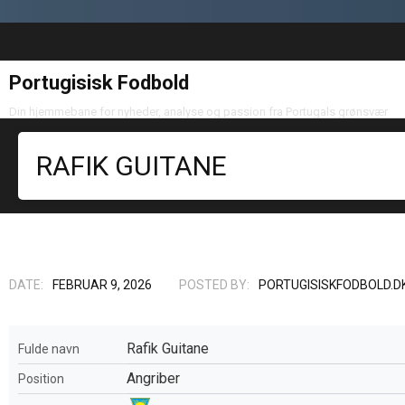
Portugisisk Fodbold
Din hjemmebane for nyheder, analyse og passion fra Portugals grønsvær
RAFIK GUITANE
DATE:
FEBRUAR 9, 2026
POSTED BY:
PORTUGISISKFODBOLD.D
Rafik Guitane
Fulde navn
Angriber
Position