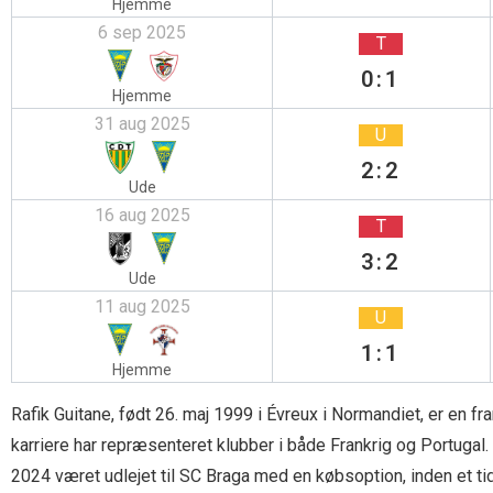
Hjemme
6 sep 2025
T
0:1
Hjemme
31 aug 2025
U
2:2
Ude
16 aug 2025
T
3:2
Ude
11 aug 2025
U
1:1
Hjemme
Rafik Guitane, født 26. maj 1999 i Évreux i Normandiet, er en f
karriere har repræsenteret klubber i både Frankrig og Portugal
2024 været udlejet til SC Braga med en købsoption, inden et tidl