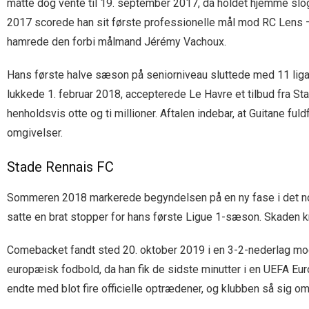
måtte dog vente til 19. september 2017, da holdet hjemme slog 
2017 scorede han sit første professionelle mål mod RC Lens – b
hamrede den forbi målmand Jérémy Vachoux.
Hans første halve sæson på seniorniveau sluttede med 11 ligaka
lukkede 1. februar 2018, accepterede Le Havre et tilbud fra St
henholdsvis otte og ti millioner. Aftalen indebar, at Guitane f
omgivelser.
Stade Rennais FC
Sommeren 2018 markerede begyndelsen på en ny fase i det nor
satte en brat stopper for hans første Ligue 1-sæson. Skaden 
Comebacket fandt sted 20. oktober 2019 i en 3-2-nederlag mod 
europæisk fodbold, da han fik de sidste minutter i en UEFA 
endte med blot fire officielle optrædener, og klubben så sig om 