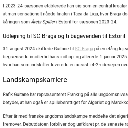
I 2023-24-sæsonen etablerede han sig som en central kreatør p
at man sensationelt nåede finalen i Taça da Liga, hvor Braga 
kåringen som
Årets Spiller
i Estoril for sæsonen 2023-24.
Udlejning til SC Braga og tilbagevenden til Estoril
31. august 2024 skiftede Guitane til
SC Braga
på en etårig lej
begrænsede imidlertid hans indhop, og allerede 1. januar 2025 b
hvor han som indskifter leverede en assist i 4-2-udesejren ov
Landskampskarriere
Rafik Guitane har repræsenteret Frankrig på alle ungdomsniveau
betyder, at han også er spilleberettiget for Algeriet og Marokko
Efter år med franske ungdomslandskampe meddelte det algeriske
fremover. Debutdatoen forbliver dog uafklaret pr. de seneste rap