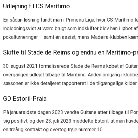
Udlejning til CS Marítimo
En sådan løsning fandt man i Primeira Liga, hvor CS Marítimo l
indledningsvist at være brugt som indskifter blev han i løbet af 
pokalturneringer – samt én assist, mens Madeira-klubben kæm
Skifte til Stade de Reims og endnu en Marítimo-p
30. august 2021 formaliserede Stade de Reims købet af Guitan
overgangen udlejet tilbage til Marítimo. Anden omgang i klubbe
sæsonen er ikke detaljeret rapporteret i de tilgængelige kilder.
GD Estoril-Praia
På januarsidste dagen 2023 vendte Guitane atter tilbage til Po
sig positivt, og den 23. juli 2023 meddelte Estoril, at man havd
en treårig kontrakt og overtog trøje nummer 10.