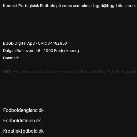
Kontakt Portugisisk Fodbold på vores centralmail
bggd@bggd.dk
- mærk 
UDGIVERINFO
BGGD Digital ApS - CVR: 34482853
Dalgas Boulevard 48 - 2000 Frederiksberg
Danmark
OBS:
Henvendelse på adressen ikke muligt. Post mærkes "Att: Portugisisk
SE OGSÅ
Fodboldengland.dk
Fodboldiitalien.dk
Kroatiskfodbold.dk