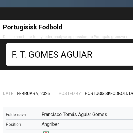
Portugisisk Fodbold
Din hjemmebane for nyheder, analyse og passion fra Portugals grønsvær
F. T. GOMES AGUIAR
DATE:
FEBRUAR 9, 2026
POSTED BY:
PORTUGISISKFODBOLD.D
Francisco Tomás Aguiar Gomes
Fulde navn
Angriber
Position