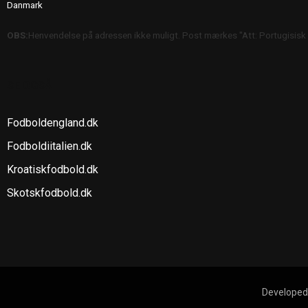
Danmark
OBS:
Henvendelse på adressen ikke muligt. Post mærkes "Att: Portugisisk
SE OGSÅ
Fodboldengland.dk
Fodboldiitalien.dk
Kroatiskfodbold.dk
Skotskfodbold.dk
Developed