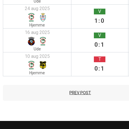
Ude
24 aug 2025
V
1:0
Hjemme
16 aug 2025
V
0:1
Ude
10 aug 2025
T
0:1
Hjemme
PREV POST