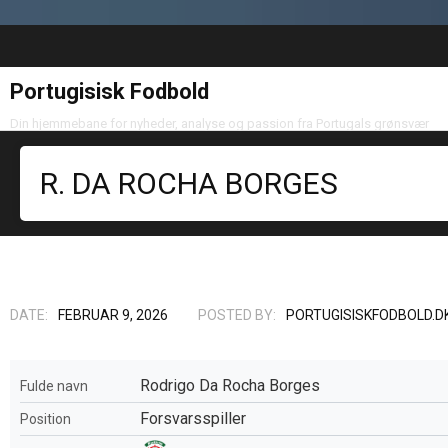
Portugisisk Fodbold
Din hjemmebane for nyheder, analyse og passion fra Portugals grønsvær
R. DA ROCHA BORGES
DATE:
FEBRUAR 9, 2026
POSTED BY:
PORTUGISISKFODBOLD.D
Rodrigo Da Rocha Borges
Fulde navn
Forsvarsspiller
Position