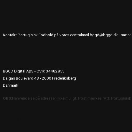
KONTAKT OS
Kontakt Portugisisk Fodbold på vores centralmail
bggd@bggd.dk
- mærk 
UDGIVERINFO
BGGD Digital ApS - CVR: 34482853
Dalgas Boulevard 48 - 2000 Frederiksberg
Danmark
OBS:
Henvendelse på adressen ikke muligt. Post mærkes "Att: Portugisisk
SE OGSÅ