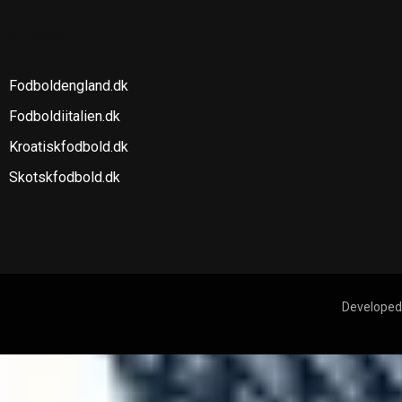
SE OGSÅ
Fodboldengland.dk
Fodboldiitalien.dk
Kroatiskfodbold.dk
Skotskfodbold.dk
Developed