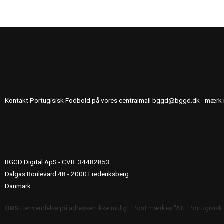
KONTAKT OS
Kontakt Portugisisk Fodbold på vores centralmail
bggd@bggd.dk
- mærk 
UDGIVERINFO
BGGD Digital ApS - CVR: 34482853
Dalgas Boulevard 48 - 2000 Frederiksberg
Danmark
OBS:
Henvendelse på adressen ikke muligt. Post mærkes "Att: Portugisisk