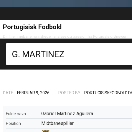
Portugisisk Fodbold
Din hjemmebane for nyheder, analyse og passion fra Portugals grønsvær
G. MARTINEZ
DATE:
FEBRUAR 9, 2026
POSTED BY:
PORTUGISISKFODBOLD.D
Gabriel Martínez Aguilera
Fulde navn
Midtbanespiller
Position