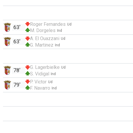
Roger Fernandes
Ud
63'
M. Dorgeles
Ind
A. El Ouazzani
Ud
63'
G. Martinez
Ind
G. Lagerbielke
Ud
78'
S. Vidigal
Ind
P. Victor
Ud
79'
F. Navarro
Ind