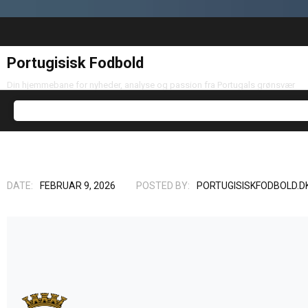
Portugisisk Fodbold
Din hjemmebane for nyheder, analyse og passion fra Portugals grønsvær
DATE:
FEBRUAR 9, 2026
POSTED BY:
PORTUGISISKFODBOLD.D