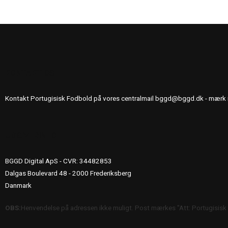
KONTAKT OS
Kontakt Portugisisk Fodbold på vores centralmail
bggd@bggd.dk
- mærk 
UDGIVERINFO
BGGD Digital ApS - CVR: 34482853
Dalgas Boulevard 48 - 2000 Frederiksberg
Danmark
OBS:
Henvendelse på adressen ikke muligt. Post mærkes "Att: Portugisisk