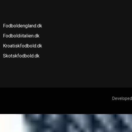
SE OGSÅ
Fodboldengland.dk
Fodboldiitalien.dk
Kroatiskfodbold.dk
Skotskfodbold.dk
Developed