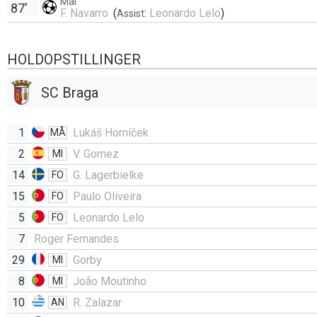
Mål
87'
F. Navarro
(
:
Leonardo Lelo
)
Assist
HOLDOPSTILLINGER
SC Braga
1
Lukáš Horníček
MÅ
2
V. Gomez
MI
14
G. Lagerbielke
FO
15
Paulo Oliveira
FO
5
Leonardo Lelo
FO
7
Roger Fernandes
29
Gorby
MI
8
João Moutinho
MI
10
R. Zalazar
AN