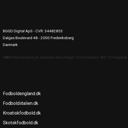
UDGIVERINFO
BGGD Digital ApS - CVR: 34482853
Dalgas Boulevard 48 - 2000 Frederiksberg
Danmark
OBS:
Henvendelse på adressen ikke muligt. Post mærkes "Att: Portugisisk
SE OGSÅ
Fodboldengland.dk
Fodboldiitalien.dk
Kroatiskfodbold.dk
Skotskfodbold.dk