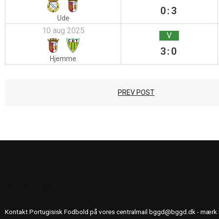
0:3
Ude
10 aug 2025
V
3:0
Hjemme
PREV POST
KONTAKT OS
Kontakt Portugisisk Fodbold på vores centralmail
bggd@bggd.dk
- mærk 