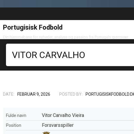
Portugisisk Fodbold
Din hjemmebane for nyheder, analyse og passion fra Portugals grønsvær
VITOR CARVALHO
DATE:
FEBRUAR 9, 2026
POSTED BY:
PORTUGISISKFODBOLD.D
Vitor Carvalho Vieira
Fulde navn
Forsvarsspiller
Position