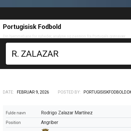
Portugisisk Fodbold
Din hjemmebane for nyheder, analyse og passion fra Portugals grønsvær
R. ZALAZAR
DATE:
FEBRUAR 9, 2026
POSTED BY:
PORTUGISISKFODBOLD.D
Rodrigo Zalazar Martínez
Fulde navn
Angriber
Position