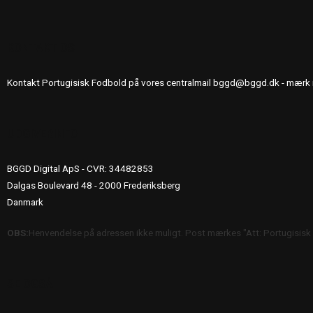
KONTAKT OS
Kontakt Portugisisk Fodbold på vores centralmail
bggd@bggd.dk
- mærk 
UDGIVERINFO
BGGD Digital ApS - CVR: 34482853
Dalgas Boulevard 48 - 2000 Frederiksberg
Danmark
OBS:
Henvendelse på adressen ikke muligt. Post mærkes "Att: Portugisisk
SE OGSÅ