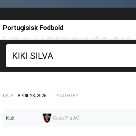
Portugisisk Fodbold
Din hjemmebane for nyheder, analyse og passion fra Portugals grønsvær
KIKI SILVA
DATE:
APRIL 23, 2026
POSTED BY:
Casa Pia AC
Klub