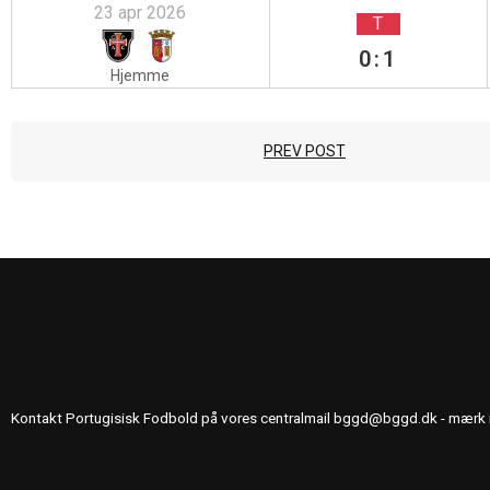
23 apr 2026
T
0:1
Hjemme
PREV POST
KONTAKT OS
Kontakt Portugisisk Fodbold på vores centralmail
bggd@bggd.dk
- mærk 