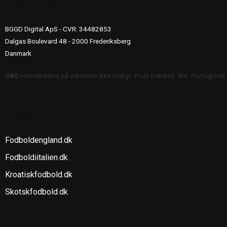
UDGIVERINFO
BGGD Digital ApS - CVR: 34482853
Dalgas Boulevard 48 - 2000 Frederiksberg
Danmark
OBS:
Henvendelse på adressen ikke muligt. Post mærkes "Att: Portugisisk
SE OGSÅ
Fodboldengland.dk
Fodboldiitalien.dk
Kroatiskfodbold.dk
Skotskfodbold.dk