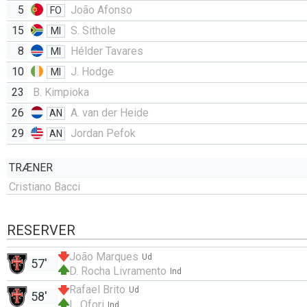
5
João Afonso
FO
15
S. Sithole
MI
8
Hélder Tavares
MI
10
J. Hodge
MI
23
B. Kimpioka
26
A. van der Heide
AN
29
Jordan Pefok
AN
TRÆNER
Cristiano Bacci
RESERVER
João Marques
Ud
57'
D. Rocha Livramento
Ind
Rafael Brito
Ud
58'
L. Ofori
Ind