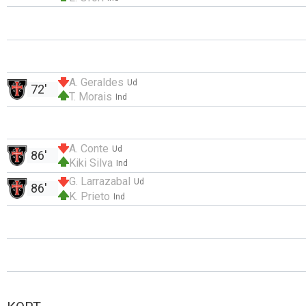
A. Geraldes
Ud
72'
T. Morais
Ind
A. Conte
Ud
86'
Kiki Silva
Ind
G. Larrazabal
Ud
86'
K. Prieto
Ind