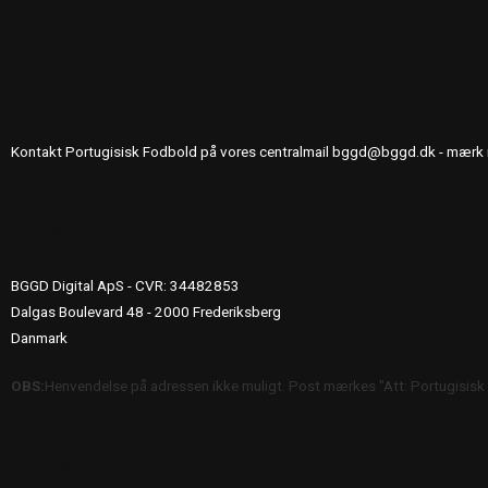
KONTAKT OS
Kontakt Portugisisk Fodbold på vores centralmail
bggd@bggd.dk
- mærk 
UDGIVERINFO
BGGD Digital ApS - CVR: 34482853
Dalgas Boulevard 48 - 2000 Frederiksberg
Danmark
OBS:
Henvendelse på adressen ikke muligt. Post mærkes "Att: Portugisisk
SE OGSÅ