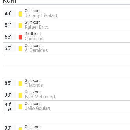
KORT
Gult kort
49'
Jérémy Livolant
Gult kort
51'
Rafael Brito
Rødt kort
55'
Cassiano
Gult kort
65'
A. Geraldes
Gult kort
85'
T. Morais
Gult kort
90'
Iyad Mohamed
Gult kort
90'
João Goulart
+8
Gult kort
90'