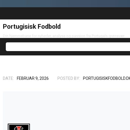
Portugisisk Fodbold
Din hjemmebane for nyheder, analyse og passion fra Portugals grønsvær
DATE:
FEBRUAR 9, 2026
POSTED BY:
PORTUGISISKFODBOLD.D