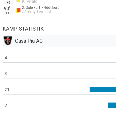
K. Prieto
+9
2. Gule kort > Rødt kort
90'
Jérémy Livolant
+11
KAMP STATISTIK
Casa Pia AC
4
3
21
7