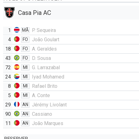
Casa Pia AC
1
P. Sequeira
MÅ
4
João Goulart
FO
18
A. Geraldes
FO
43
D. Sousa
FO
72
G. Larrazabal
MI
24
Iyad Mohamed
MI
8
Rafael Brito
MI
5
A. Conte
MI
29
Jérémy Livolant
AN
90
Cassiano
AN
11
João Marques
AN
RESERVER