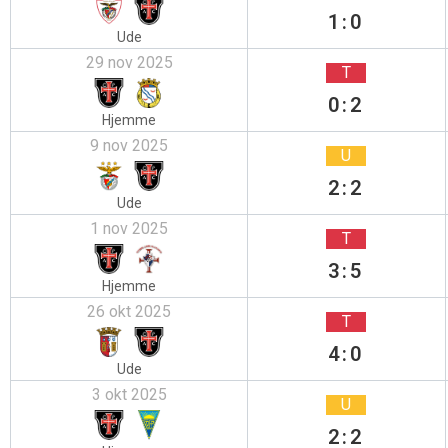
1:0
Ude
29 nov 2025
T
0:2
Hjemme
9 nov 2025
U
2:2
Ude
1 nov 2025
T
3:5
Hjemme
26 okt 2025
T
4:0
Ude
3 okt 2025
U
2:2