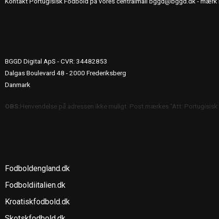
Kontakt Portugisisk Fodbold på vores centralmail
bggd@bggd.dk
- mærk 
UDGIVERINFO
BGGD Digital ApS - CVR: 34482853
Dalgas Boulevard 48 - 2000 Frederiksberg
Danmark
OBS:
Henvendelse på adressen ikke muligt. Post mærkes "Att: Portugisisk
SE OGSÅ
Fodboldengland.dk
Fodboldiitalien.dk
Kroatiskfodbold.dk
Skotskfodbold.dk