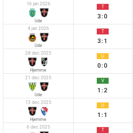
16 jan 2026
T
3:0
Ude
4 jan 2026
T
3:1
Ude
28 dec 2025
U
0:0
Hjemme
21 dec 2025
V
1:2
Ude
13 dec 2025
U
1:1
Hjemme
6 dec 2025
T