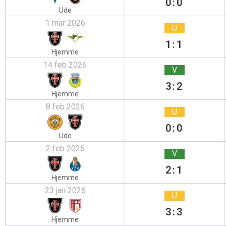
0:0
Ude
1 mar 2026
U
1:1
Hjemme
14 feb 2026
V
3:2
Hjemme
8 feb 2026
U
0:0
Ude
2 feb 2026
V
2:1
Hjemme
23 jan 2026
U
3:3
Hjemme