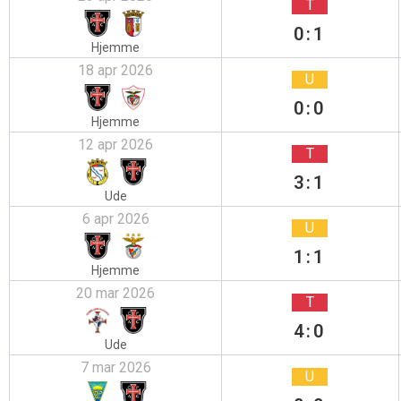
T
0:1
Hjemme
18 apr 2026
U
0:0
Hjemme
12 apr 2026
T
3:1
Ude
6 apr 2026
U
1:1
Hjemme
20 mar 2026
T
4:0
Ude
7 mar 2026
U