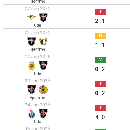
Hjemme
27 sep 2025
T
2:1
Ude
21 sep 2025
U
1:1
Hjemme
14 sep 2025
V
0:2
Ude
30 aug 2025
T
0:2
Hjemme
24 aug 2025
T
4:0
Ude
15 aug 2025