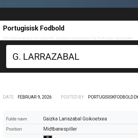
Portugisisk Fodbold
Din hjemmebane for nyheder, analyse og passion fra Portugals grønsvær
G. LARRAZABAL
DATE:
FEBRUAR 9, 2026
POSTED BY:
PORTUGISISKFODBOLD.D
Gaizka Larrazabal Goikoetxea
Fulde navn
Midtbanespiller
Position