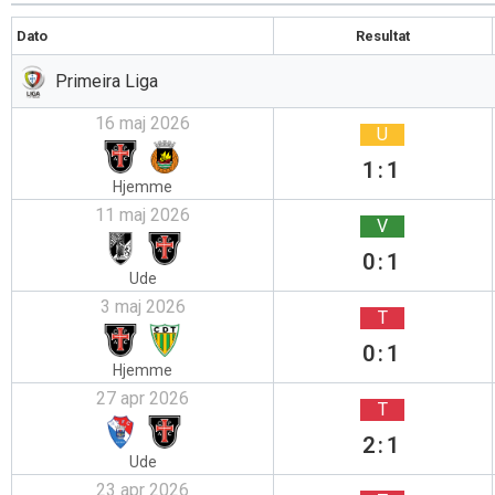
Dato
Resultat
Primeira Liga
16 maj 2026
U
1:1
Hjemme
11 maj 2026
V
0:1
Ude
3 maj 2026
T
0:1
Hjemme
27 apr 2026
T
2:1
Ude
23 apr 2026