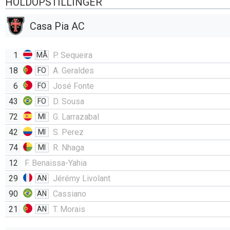
HOLDOPSTILLINGER
Casa Pia AC
1
P. Sequeira
MÅ
18
A. Geraldes
FO
6
José Fonte
FO
43
D. Sousa
FO
72
G. Larrazabal
MI
42
S. Perez
MI
74
R. Nhaga
MI
12
F. Benaissa-Yahia
29
Jérémy Livolant
AN
90
Cassiano
AN
21
T. Morais
AN