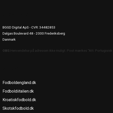
UDGIVERINFO
BGGD Digital ApS - CVR: 34482853
Dalgas Boulevard 48 - 2000 Frederiksberg
Danmark
OBS:
Henvendelse på adressen ikke muligt. Post mærkes "Att: Portugisisk
SE OGSÅ
Fodboldengland.dk
Fodboldiitalien.dk
Kroatiskfodbold.dk
Skotskfodbold.dk