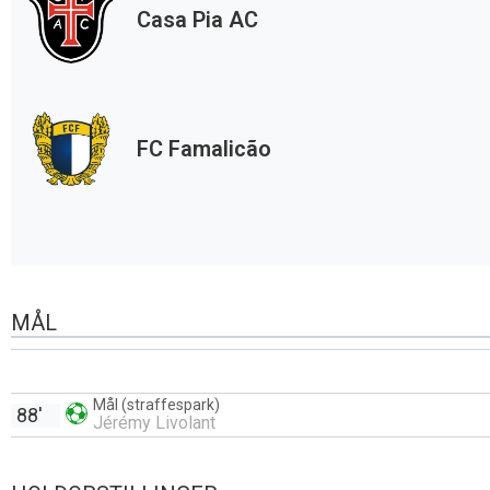
Casa Pia AC
FC Famalicão
MÅL
Mål (straffespark)
88'
Jérémy Livolant