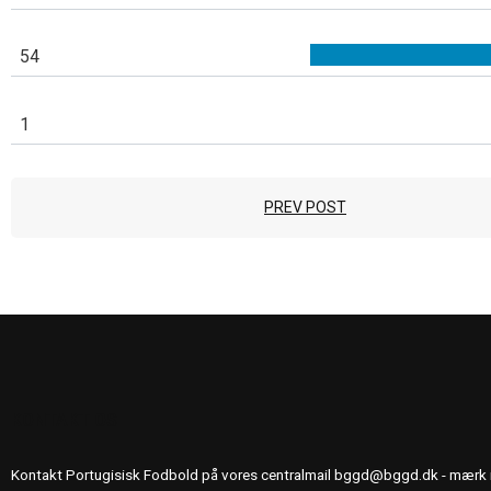
54
1
PREV POST
KONTAKT OS
Kontakt Portugisisk Fodbold på vores centralmail
bggd@bggd.dk
- mærk 