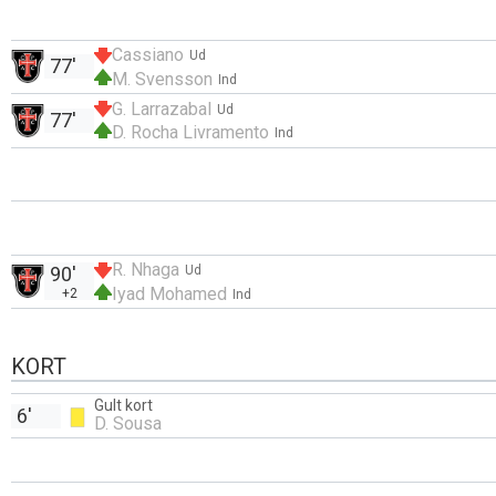
Cassiano
Ud
77'
M. Svensson
Ind
G. Larrazabal
Ud
77'
D. Rocha Livramento
Ind
R. Nhaga
90'
Ud
Iyad Mohamed
+2
Ind
KORT
Gult kort
6'
D. Sousa