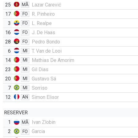
25
Lazar Carević
MÅ
17
R. Pinheiro
FO
3
L. Realpe
FO
16
J. De Haas
FO
28
Pedro Bondo
FO
6
T. Van de Looi
MI
14
Mathias De Amorim
MI
23
Gil Dias
MI
20
Gustavo Sá
MI
7
Sorriso
MI
12
Simon Elisor
AN
RESERVER
1
Ivan Zlobin
MÅ
2
Garcia
FO