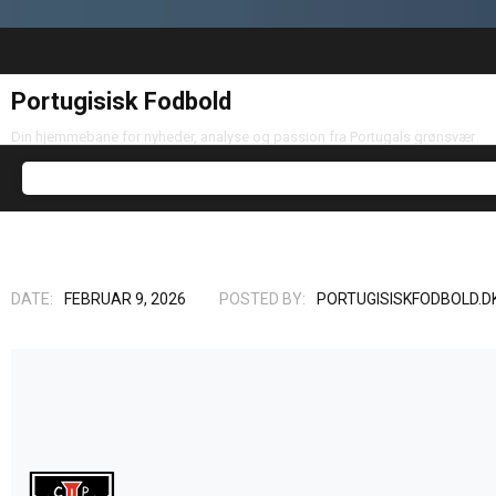
Portugisisk Fodbold
Din hjemmebane for nyheder, analyse og passion fra Portugals grønsvær
DATE:
FEBRUAR 9, 2026
POSTED BY:
PORTUGISISKFODBOLD.D