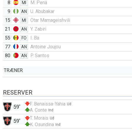
8
M. Pena
MI
9
U. Abubakar
AN
15
Otar Mamageishvili
MI
21
Y. Zabiri
AN
55
I. Ba
FO
77
Antoine Joujou
AN
80
P. Santos
AN
TRÆNER
RESERVER
F. Benaissa-Yahia
Ud
59'
A. Conte
Ind
T. Morais
Ud
59'
K. Osundina
Ind