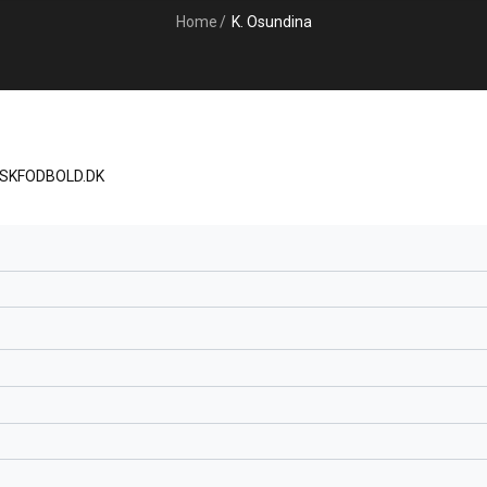
Home
/
K. Osundina
ISKFODBOLD.DK