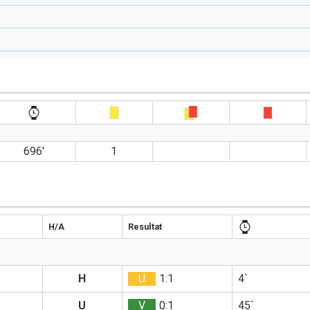
696′
1
H/A
Resultat
H
U
1:1
4`
U
V
0:1
45`