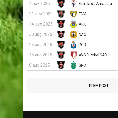
1 nov 2025
Estrela da Amadora
21 sep 2025
FAM
14 sep 2025
ARO
30 aug 2025
NAC
24 aug 2025
POR
15 aug 2025
AVS Futebol SAD
8 aug 2025
SPO
PREV POST