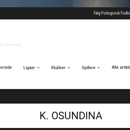
Følg Portugisisk Fodb
gals grønsvær
orside
Alle artikl
Ligaer
Klubber
Spillere
K. OSUNDINA