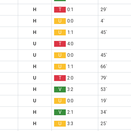
H
T
0:1
29`
H
U
0:0
4`
H
U
1:1
45`
U
T
4:0
U
U
0:0
45`
H
U
1:1
66`
U
T
2:0
79`
H
V
3:2
53`
U
U
0:0
19`
H
V
2:1
34`
H
U
3:3
25`