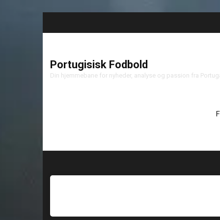
Portugisisk Fodbold
Din hjemmebane for nyheder, analyse og passion fra Portu
F