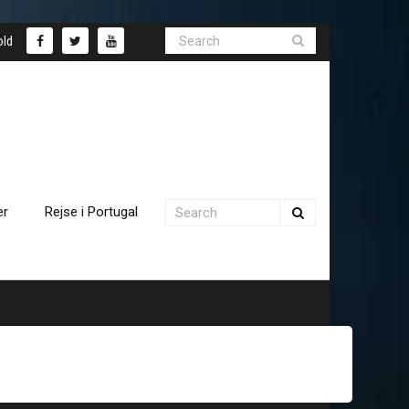
old
er
Rejse i Portugal