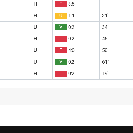
H
T
3:5
H
U
1:1
31`
U
V
0:2
34`
H
T
0:2
45`
U
T
4:0
58`
U
V
0:2
61`
H
T
0:2
19`