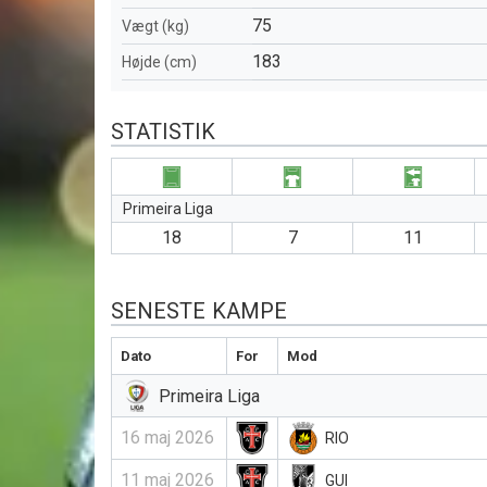
75
Vægt (kg)
183
Højde (cm)
STATISTIK
Primeira Liga
18
7
11
SENESTE KAMPE
Dato
For
Mod
Primeira Liga
16 maj 2026
RIO
11 maj 2026
GUI