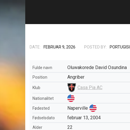
DATE:
FEBRUAR 9, 2026
POSTED BY:
PORTUGIS
Oluwakorede David Osundina
Fulde navn
Angriber
Position
Casa Pia AC
Klub
Nationalitet
Naperville
Fødested
februar 13, 2004
Fødselsdato
22
Alder