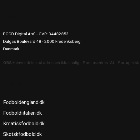
UDGIVERINFO
BGGD Digital ApS - CVR: 34482853
Dalgas Boulevard 48 - 2000 Frederiksberg
Danmark
OBS:
Henvendelse på adressen ikke muligt. Post mærkes "Att: Portugisisk
SE OGSÅ
Fodboldengland.dk
Fodboldiitalien.dk
Kroatiskfodbold.dk
Skotskfodbold.dk