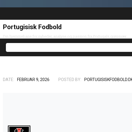
Portugisisk Fodbold
Din hjemmebane for nyheder, analyse og passion fra Portugals grønsvær
DATE:
FEBRUAR 9, 2026
POSTED BY:
PORTUGISISKFODBOLD.D