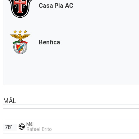
Casa Pia AC
Benfica
MÅL
Mål
78'
Rafael Brito