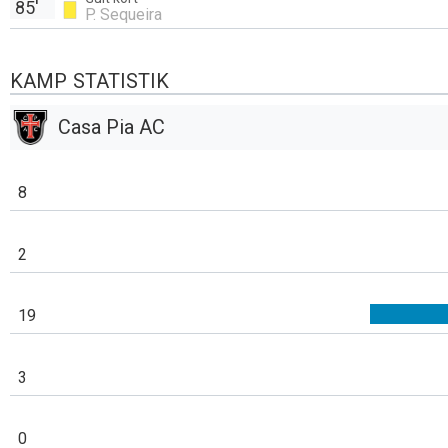
85'
P. Sequeira
KAMP STATISTIK
Casa Pia AC
8
2
19
3
0