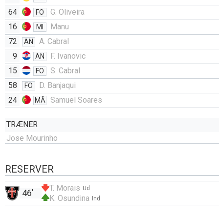
64
G. Oliveira
FO
16
Manu
MI
72
A. Cabral
AN
9
F. Ivanovic
AN
15
S. Cabral
FO
58
D. Banjaqui
FO
24
Samuel Soares
MÅ
TRÆNER
Jose Mourinho
RESERVER
T. Morais
Ud
46'
K. Osundina
Ind