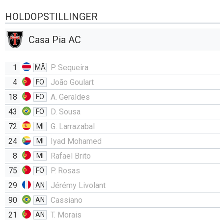
HOLDOPSTILLINGER
Casa Pia AC
1
P. Sequeira
MÅ
4
João Goulart
FO
18
A. Geraldes
FO
43
D. Sousa
FO
72
G. Larrazabal
MI
24
Iyad Mohamed
MI
8
Rafael Brito
MI
75
P. Rosas
FO
29
Jérémy Livolant
AN
90
Cassiano
AN
21
T. Morais
AN