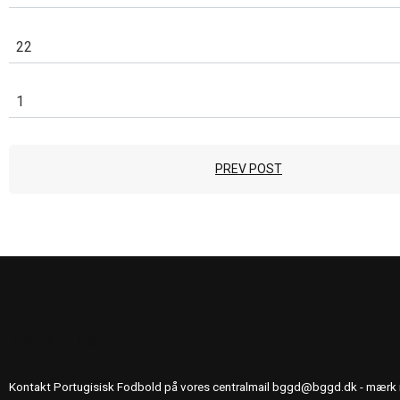
22
1
PREV POST
KONTAKT OS
Kontakt Portugisisk Fodbold på vores centralmail
bggd@bggd.dk
- mærk 