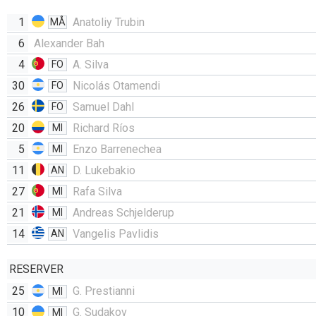
1
Anatoliy Trubin
MÅ
6
Alexander Bah
4
A. Silva
FO
30
Nicolás Otamendi
FO
26
Samuel Dahl
FO
20
Richard Ríos
MI
5
Enzo Barrenechea
MI
11
D. Lukebakio
AN
27
Rafa Silva
MI
21
Andreas Schjelderup
MI
14
Vangelis Pavlidis
AN
RESERVER
25
G. Prestianni
MI
10
G. Sudakov
MI