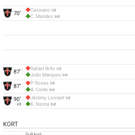
Cassiano
Ud
70'
C. Mendes
Ind
Rafael Brito
Ud
87'
João Marques
Ind
P. Rosas
Ud
87'
A. Conte
Ind
Jérémy Livolant
90'
Ud
K. Nsona
+3
Ind
KORT
Gult kort