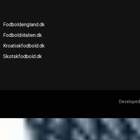
SE OGSÅ
Fodboldengland.dk
Fodboldiitalien.dk
Kroatiskfodbold.dk
Skotskfodbold.dk
Developed