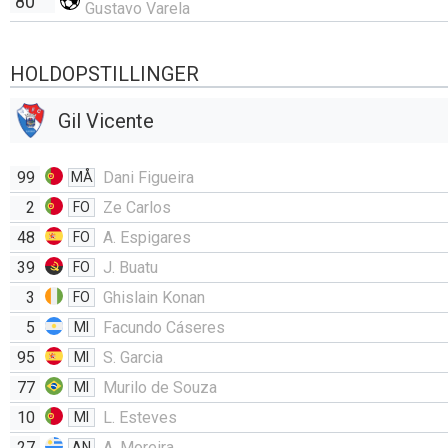
80'
Gustavo Varela
HOLDOPSTILLINGER
Gil Vicente
99
Dani Figueira
MÅ
2
Ze Carlos
FO
48
A. Espigares
FO
39
J. Buatu
FO
3
Ghislain Konan
FO
5
Facundo Cáseres
MI
95
S. Garcia
MI
77
Murilo de Souza
MI
10
L. Esteves
MI
27
A. Moreira
AN