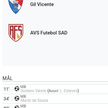
Gil Vicente
AVS Futebol SAD
MÅL
Mål
11'
Gustavo Varela
(
:
L. Esteves
)
Assist
Mål
34'
Murilo de Souza
Mål