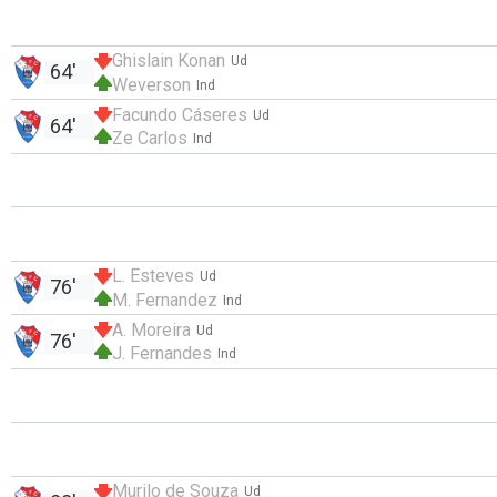
Ghislain Konan
Ud
64'
Weverson
Ind
Facundo Cáseres
Ud
64'
Ze Carlos
Ind
L. Esteves
Ud
76'
M. Fernandez
Ind
A. Moreira
Ud
76'
J. Fernandes
Ind
Murilo de Souza
Ud