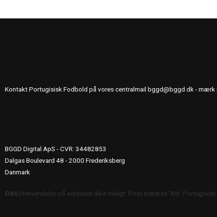
KONTAKT OS
Kontakt Portugisisk Fodbold på vores centralmail
bggd@bggd.dk
- mærk 
UDGIVERINFO
BGGD Digital ApS - CVR: 34482853
Dalgas Boulevard 48 - 2000 Frederiksberg
Danmark
OBS:
Henvendelse på adressen ikke muligt. Post mærkes "Att: Portugisisk