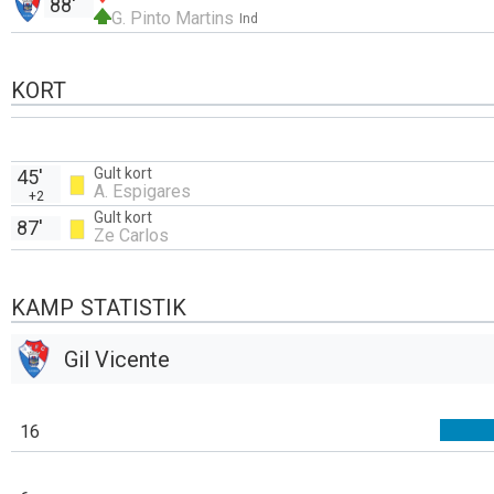
88'
G. Pinto Martins
Ind
KORT
Gult kort
45'
A. Espigares
+2
Gult kort
87'
Ze Carlos
KAMP STATISTIK
Gil Vicente
16