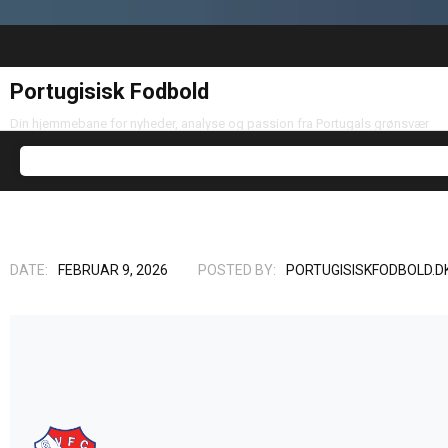
Portugisisk Fodbold
Din hjemmebane for nyheder, analyse og passion fra Portugals grønsvær
DATE:
FEBRUAR 9, 2026
POSTED BY:
PORTUGISISKFODBOLD.D