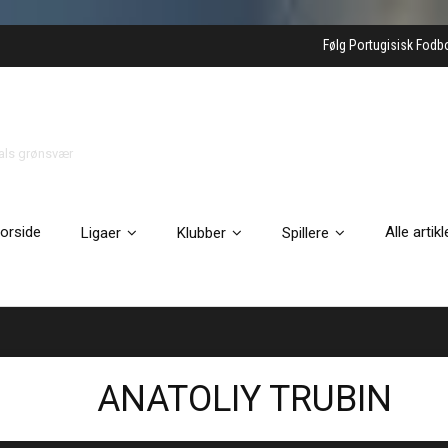
Følg Portugisisk Fodb
gals grønsvær
orside
Alle artikl
Ligaer
Klubber
Spillere
ANATOLIY TRUBIN