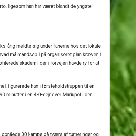
to, ligesom han har været blandt de yngste
ks-årig meldte sig under fanerne hos det lokale
 hvad målmandsspil på organiseret plan kræver. I
filerede akademi, der i forvejen havde ry for at
l, figurerede han i førsteholdstruppen til en
0 minutter i en 4-0-sejr over Mariupol i den
, opnåede 30 kampe på tværs af turneringer og