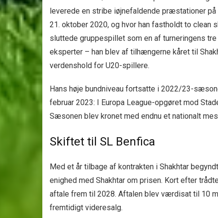
leverede en stribe iøjnefaldende præstationer p
21. oktober 2020, og hvor han fastholdt to clean 
sluttede gruppespillet som en af turneringens t
eksperter – han blev af tilhængerne kåret til Sh
verdenshold for U20-spillere.
Hans høje bundniveau fortsatte i 2022/23-sæsonen
februar 2023: I Europa League-opgøret mod Stade
Sæsonen blev kronet med endnu et nationalt mest
Skiftet til SL Benfica
Med et år tilbage af kontrakten i Shakhtar begynd
enighed med Shakhtar om prisen. Kort efter trådt
aftale frem til 2028. Aftalen blev værdisat til 10
fremtidigt videresalg.