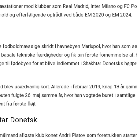
tationer mod klubber som Real Madrid, Inter Milano og FC Por
shold og efterfølgende optrådt ved både EM 2020 og EM 2024.
ine fodboldmæssige skridt i havnebyen Mariupol, hvor han som se
e basale tekniske færdigheder og fik sin første fornemmelse af,
ge til fødebyen for at blive indlemmet i Shakhtar Donetsks højtpro
blev usædvanlig kort. Allerede i februar 2019, knap 18 år gamme
en fulgte 26. maj samme år, hvor han vogtede buret i samtlige 9
 fra første fløjt.
tar Donetsk
mand afløste klubikonet Andrij Pjatov som foretrukken starter