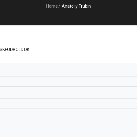
Home
/
Anatoliy Trubin
ISKFODBOLD.DK