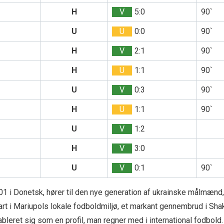
H
V
5:0
90`
U
U
0:0
90`
H
V
2:1
90`
H
U
1:1
90`
U
V
0:3
90`
H
U
1:1
90`
U
V
1:2
H
V
3:0
U
V
0:1
90`
01 i Donetsk, hører til den nye generation af ukrainske målmænd, 
art i Mariupols lokale fodboldmiljø, et markant gennembrud i Sha
ableret sig som en profil, man regner med i international fodbold.