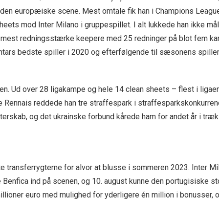
å den europæiske scene. Mest omtale fik han i Champions Leagu
sheets mod Inter Milano i gruppespillet. I alt lukkede han ikke 
re mest redningsstærke keepere med 25 redninger på blot fem ka
akhtars bedste spiller i 2020 og efterfølgende til sæsonens spi
. Ud over 28 ligakampe og hele 14 clean sheets – flest i ligae
 Rennais reddede han tre straffespark i straffesparkskonkurrenc
erskab, og det ukrainske forbund kårede ham for andet år i træ
te transferrygterne for alvor at blusse i sommeren 2023. Inter Mi
e Benfica ind på scenen, og 10. august kunne den portugisiske s
 millioner euro med mulighed for yderligere én million i bonusser