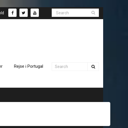
old
er
Rejse i Portugal