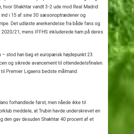
e, hvor Shakhtar vandt 3-2 ude mod Real Madrid
mål ind i 15 af sine 30 sæsonoptrædener og
mpe. Det udløste anerkendelse fra både fans og
ller 2020/21, mens IFFHS inkluderede ham på deres
n – stod han bag et europæisk højdepunkt 23.
en og sikrede avancement til ottendedelsfinalen.
k til Premier Ligaens bedste målmand.
lano forhandlede først, men nåede ikke til
torklub meddele, at Trubin havde underskrevet en
, og den gav desuden Shakhtar 40 procent af et