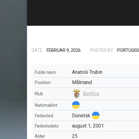
DATE:
FEBRUAR 9, 2026
POSTED BY:
PORTUGIS
Anatolii Trubin
Fulde navn
Målmand
Position
Benfica
Klub
Nationalitet
Donetsk
Fødested
august 1, 2001
Fødselsdato
25
Alder