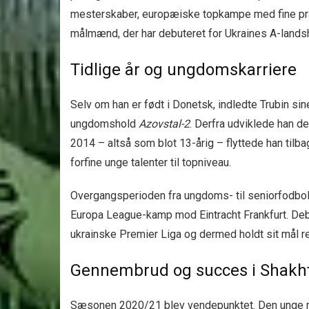
mesterskaber, europæiske topkampe med fine præs
målmænd, der har debuteret for Ukraines A-land
Tidlige år og ungdomskarriere
Selv om han er født i Donetsk, indledte Trubin s
ungdomshold
Azovstal-2
. Derfra udviklede han d
2014 – altså som blot 13-årig – flyttede han tilba
forfine unge talenter til topniveau.
Overgangsperioden fra ungdoms- til seniorfodbold 
Europa League-kamp mod Eintracht Frankfurt. Debut
ukrainske Premier Liga og dermed holdt sit mål rent
Gennembrud og succes i Shakh
Sæsonen 2020/21 blev vendepunktet. Den unge mål