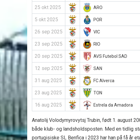
25 okt 2025
ARO
5 okt 2025
POR
26 sep 2025
VIC
23 sep 2025
RIO
20 sep 2025
AVS Futebol SAD
12 sep 2025
SAN
31 aug 2025
FC Alverca
23 aug 2025
TON
16 aug 2025
Estrela da Amadora
Anatolij Volodymyrovytsj Trubin, født 1. august 20
både klub- og landsholdsposten. Med en tidlig st
portugisiske SL Benfica i 2023 har han på få år et