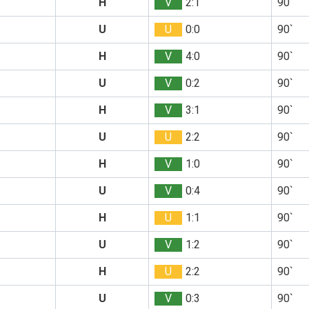
H
V
2:1
90`
U
U
0:0
90`
H
V
4:0
90`
U
V
0:2
90`
H
V
3:1
90`
U
U
2:2
90`
H
V
1:0
90`
U
V
0:4
90`
H
U
1:1
90`
U
V
1:2
90`
H
U
2:2
90`
U
V
0:3
90`