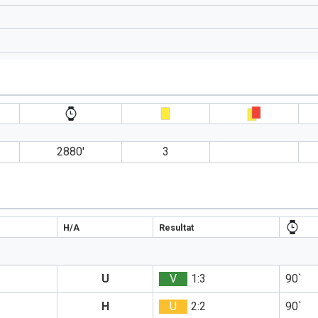
2880′
3
H/A
Resultat
U
V
1:3
90`
H
U
2:2
90`