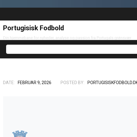
Portugisisk Fodbold
Din hjemmebane for nyheder, analyse og passion fra Portugals grønsvær
DATE:
FEBRUAR 9, 2026
POSTED BY:
PORTUGISISKFODBOLD.D