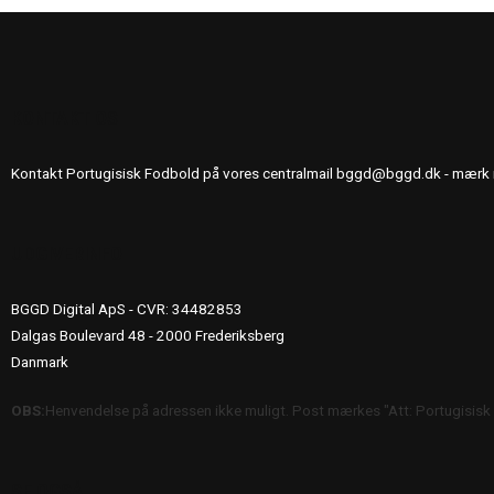
KONTAKT OS
Kontakt Portugisisk Fodbold på vores centralmail
bggd@bggd.dk
- mærk 
UDGIVERINFO
BGGD Digital ApS - CVR: 34482853
Dalgas Boulevard 48 - 2000 Frederiksberg
Danmark
OBS:
Henvendelse på adressen ikke muligt. Post mærkes "Att: Portugisisk
SE OGSÅ