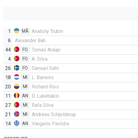
1
Anatoliy Trubin
MÅ
6
Alexander Bah
44
Tomás Araújo
FO
4
A. Silva
FO
26
Samuel Dahl
FO
18
L. Barreiro
MI
20
Richard Ríos
MI
11
D. Lukebakio
AN
27
Rafa Silva
MI
21
Andreas Schjelderup
MI
14
Vangelis Pavlidis
AN