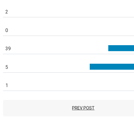
2
0
39
5
1
PREV POST