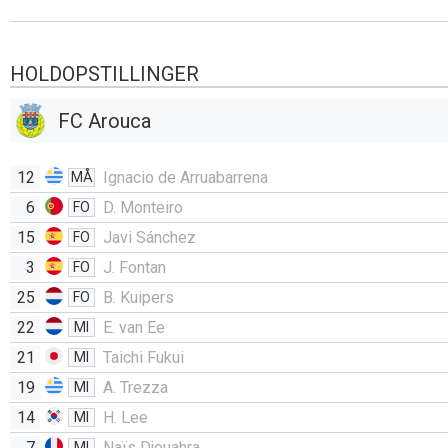
HOLDOPSTILLINGER
FC Arouca
12
Ignacio de Arruabarrena
MÅ
6
D. Monteiro
FO
15
Javi Sánchez
FO
3
J. Fontan
FO
25
B. Kuipers
FO
22
E. van Ee
MI
21
Taichi Fukui
MI
19
A. Trezza
MI
14
H. Lee
MI
7
Naïs Djouahra
MI