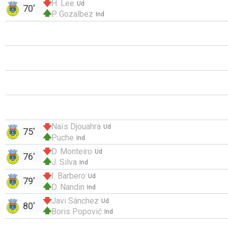
H. Lee
Ud
70'
P. Gozalbez
Ind
Naïs Djouahra
Ud
75'
Puche
Ind
D. Monteiro
Ud
76'
J. Silva
Ind
I. Barbero
Ud
79'
D. Nandin
Ind
Javi Sánchez
Ud
80'
Boris Popović
Ind