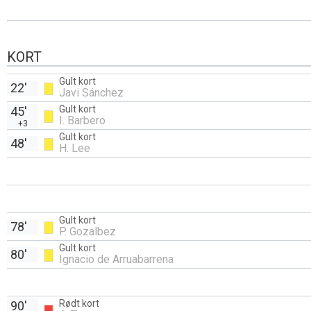
KORT
Gult kort
22'
Javi Sánchez
Gult kort
45'
I. Barbero
+3
Gult kort
48'
H. Lee
Gult kort
78'
P. Gozalbez
Gult kort
80'
Ignacio de Arruabarrena
Rødt kort
90'