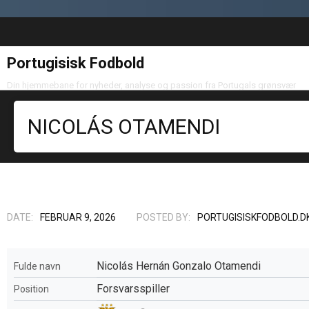
Portugisisk Fodbold
Din hjemmebane for nyheder, analyse og passion fra Portugals grønsvær
NICOLÁS OTAMENDI
DATE:
FEBRUAR 9, 2026
POSTED BY:
PORTUGISISKFODBOLD.D
Nicolás Hernán Gonzalo Otamendi
Fulde navn
Forsvarsspiller
Position