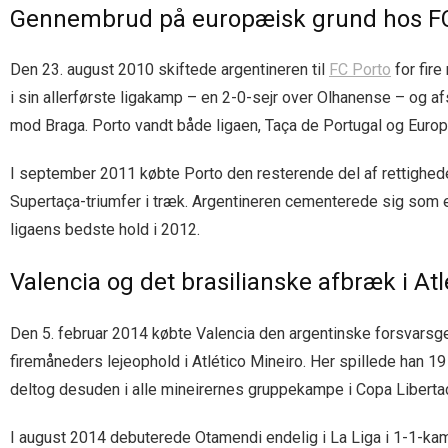
Gennembrud på europæisk grund hos FC
Den 23. august 2010 skiftede argentineren til
FC Porto
for fire
i sin allerførste ligakamp – en 2-0-sejr over Olhanense – og 
mod Braga. Porto vandt både ligaen, Taça de Portugal og Europa
I september 2011 købte Porto den resterende del af rettighede
Supertaça-triumfer i træk. Argentineren cementerede sig som e
ligaens bedste hold i 2012.
Valencia og det brasilianske afbræk i Atl
Den 5. februar 2014 købte Valencia den argentinske forsvarsgene
firemåneders lejeophold i Atlético Mineiro. Her spillede han 
deltog desuden i alle mineirernes gruppekampe i Copa Liberta
I august 2014 debuterede Otamendi endelig i La Liga i 1-1-kam