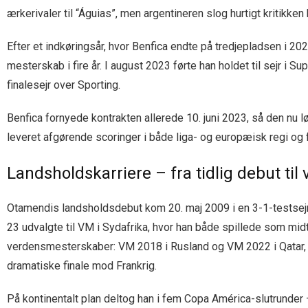
ærkerivaler til “Águias”, men argentineren slog hurtigt kritikke
Efter et indkøringsår, hvor Benfica endte på tredjepladsen i 2
mesterskab i fire år. I august 2023 førte han holdet til sejr i 
finalesejr over Sporting.
Benfica fornyede kontrakten allerede 10. juni 2023, så den nu
leveret afgørende scoringer i både liga- og europæisk regi og 
Landsholdskarriere – fra tidlig debut ti
Otamendis landsholdsdebut kom 20. maj 2009 i en 3-1-testsejr 
23 udvalgte til VM i Sydafrika, hvor han både spillede som mi
verdensmesterskaber: VM 2018 i Rusland og VM 2022 i Qatar, h
dramatiske finale mod Frankrig.
På kontinentalt plan deltog han i fem Copa América-slutrunder 