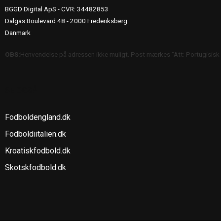
BGGD Digital ApS - CVR: 34482853
Dalgas Boulevard 48 - 2000 Frederiksberg
Danmark
OBS:
Henvendelse på adressen ikke muligt. Post mærkes "Att: Portugisisk
SE OGSÅ
Fodboldengland.dk
Fodboldiitalien.dk
Kroatiskfodbold.dk
Skotskfodbold.dk