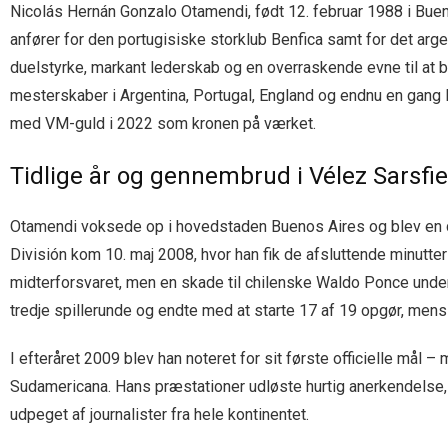
Nicolás Hernán Gonzalo Otamendi, født 12. februar 1988 i Buen
anfører for den portugisiske storklub Benfica samt for det ar
duelstyrke, markant lederskab og en overraskende evne til at 
mesterskaber i Argentina, Portugal, England og endnu en gang 
med VM-guld i 2022 som kronen på værket.
Tidlige år og gennembrud i Vélez Sarsfie
Otamendi voksede op i hovedstaden Buenos Aires og blev en del
División kom 10. maj 2008, hvor han fik de afsluttende minutter 
midterforsvaret, men en skade til chilenske Waldo Ponce unde
tredje spillerunde og endte med at starte 17 af 19 opgør, me
I efteråret 2009 blev han noteret for sit første officielle mål
Sudamericana. Hans præstationer udløste hurtig anerkendelse,
udpeget af journalister fra hele kontinentet.