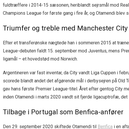
fuldtræffere i 2014-15 sæsonen, heriblandt sejrsmål mod Real 
Champions League for første gang i fire år, og Otamendi blev 
Triumfer og treble med Manchester City
Efter et transferønske nægtede han i sommeren 2015 at træne 
League-debuten faldt 15. september mod Juventus, mens Prem
ligamål – et hovedstød mod Norwich.
Argentineren var fast inventar, da City vandt Liga Cuppen i f
scorede blandt andet det afgørende mål i derbysejren på Old Tra
gav hans første Premier League-titel. Året efter gentog City 
inden Otamendi i marts 2020 vandt sit fjerde ligacuptrofæ, det 
Tilbage i Portugal som Benfica-anfører
Den 29. september 2020 skiftede Otamendi til
Benfica
i en aft