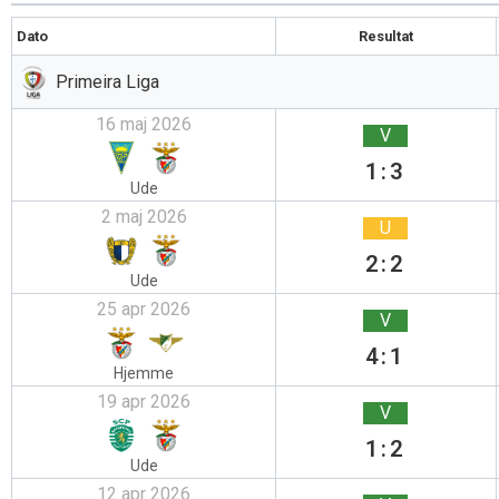
Dato
Resultat
Primeira Liga
16 maj 2026
V
1:3
Ude
2 maj 2026
U
2:2
Ude
25 apr 2026
V
4:1
Hjemme
19 apr 2026
V
1:2
Ude
12 apr 2026