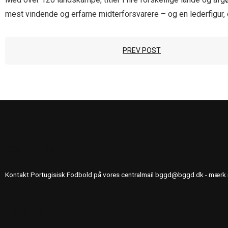
mest vindende og erfarne midterforsvarere – og en lederfigur, d
PREV POST
KONTAKT OS
Kontakt Portugisisk Fodbold på vores centralmail
bggd@bggd.dk
- mærk 
UDGIVERINFO