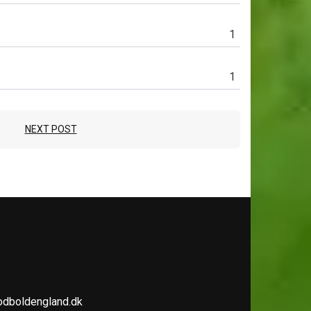
1
1
NEXT POST
E OGSÅ
odboldengland.dk