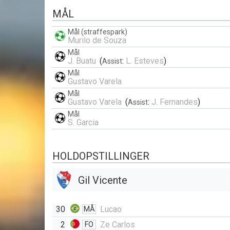
MÅL
Mål (straffespark)
Murilo de Souza
Mål
J. Buatu
(
:
L. Esteves
)
Assist
Mål
Gustavo Varela
Mål
Gustavo Varela
(
:
J. Fernandes
)
Assist
Mål
S. Garcia
HOLDOPSTILLINGER
Gil Vicente
30
Lucao
MÅ
2
Ze Carlos
FO