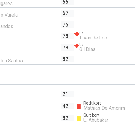
66'
igares
67'
o Varela
76'
nandes
Ud
78'
T. Van de Looi
Ud
78'
Gil Dias
82'
ton Santos
21'
Rødt kort
42'
Mathias De Amorim
Gult kort
82'
U. Abubakar