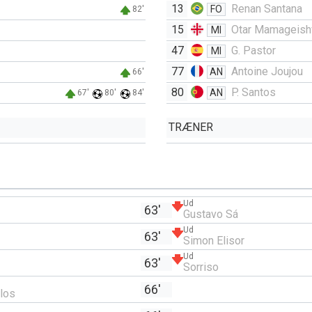
13
Renan Santana
FO
82'
15
Otar Mamageishv
MI
47
G. Pastor
MI
77
Antoine Joujou
AN
66'
80
P. Santos
AN
67'
80'
84'
TRÆNER
Ud
63'
Gustavo Sá
Ud
63'
Simon Elisor
Ud
63'
Sorriso
66'
los