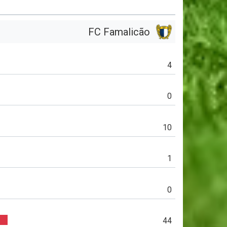
FC Famalicão
4
0
10
1
0
44