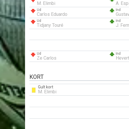
M. Elimbi
A. Esp
Ud
Ind
Carlos Eduardo
Gustav
Ud
Ind
Tidjany Touré
J. Fer
Ud
Ind
Ze Carlos
Hevert
KORT
Gult kort
M. Elimbi