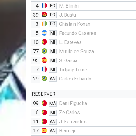
4
M. Elimbi
FO
39
J. Buatu
FO
3
Ghislain Konan
FO
5
Facundo Cáseres
MI
10
L. Esteves
MI
77
Murilo de Souza
MI
95
S. Garcia
MI
7
Tidjany Touré
MI
29
Carlos Eduardo
AN
RESERVER
99
Dani Figueira
MÅ
6
Ze Carlos
MI
11
J. Fernandes
AN
17
Bermejo
AN