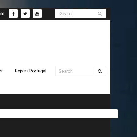
old
er
Rejse i Portugal