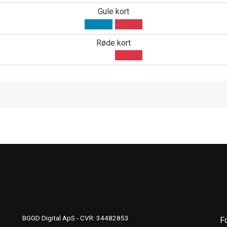
Gule kort
Røde kort
UDGIVERINFO
S
BGGD Digital ApS - CVR: 34482853
F