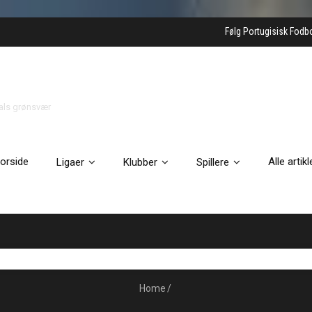
Følg Portugisisk Fodb
gals grønsvær
orside
Alle artikl
Ligaer
Klubber
Spillere
Home
/