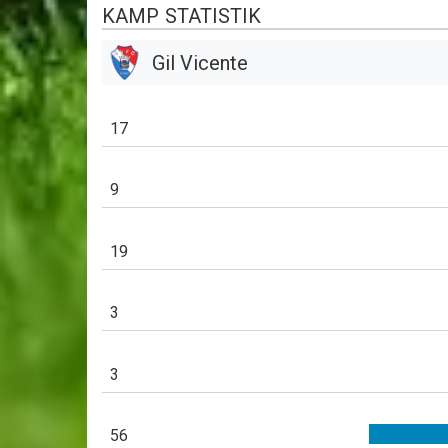
KAMP STATISTIK
Gil Vicente
17
9
19
3
3
56