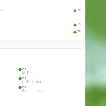
ili
78'
63'
78'
Ind
M. Pena
Ind
U. Abubakar
Ind
Antoine Joujou