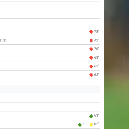
78'
rim
42'
78'
63'
63'
63'
63'
63'
82'