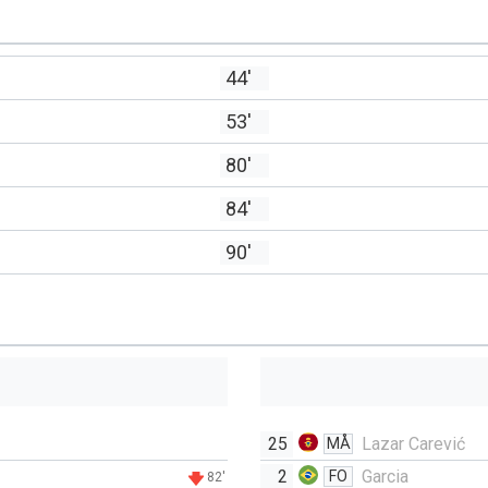
44'
53'
80'
84'
90'
25
Lazar Carević
MÅ
2
Garcia
FO
82'