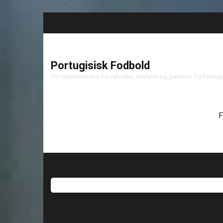
Portugisisk Fodbold
Din hjemmebane for nyheder, analyse og passion fra Portu
F