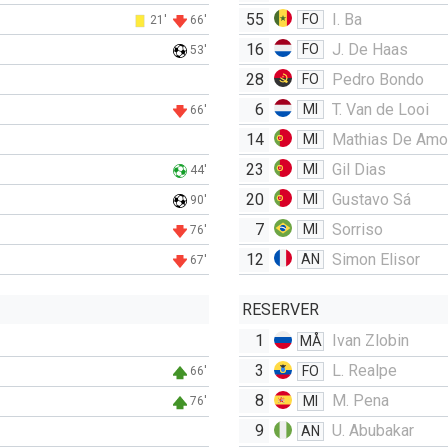
55
I. Ba
FO
21'
66'
16
J. De Haas
FO
53'
28
Pedro Bondo
FO
6
T. Van de Looi
MI
66'
14
Mathias De Amo
MI
23
Gil Dias
MI
44'
20
Gustavo Sá
MI
90'
7
Sorriso
MI
76'
12
Simon Elisor
AN
67'
RESERVER
1
Ivan Zlobin
MÅ
3
L. Realpe
FO
66'
8
M. Pena
MI
76'
9
U. Abubakar
AN