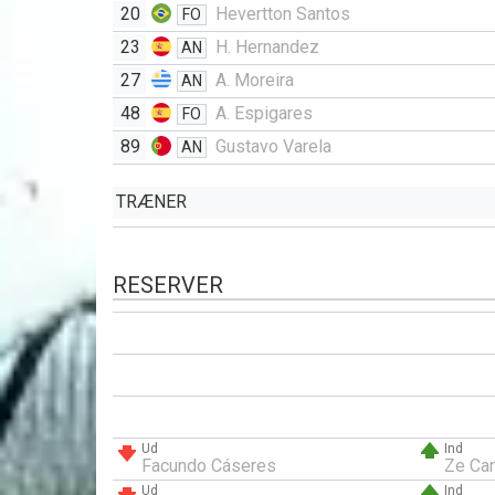
20
Hevertton Santos
FO
23
H. Hernandez
AN
27
A. Moreira
AN
48
A. Espigares
FO
89
Gustavo Varela
AN
TRÆNER
RESERVER
Ud
Ind
Facundo Cáseres
Ze Car
Ud
Ind