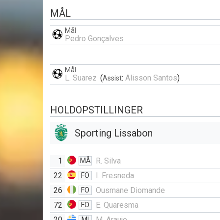
MÅL
Mål
Pedro Gonçalves
Mål
L. Suarez
(
:
Alisson Santos
)
Assist
HOLDOPSTILLINGER
Sporting Lissabon
1
R. Silva
MÅ
22
I. Fresneda
FO
26
Ousmane Diomande
FO
72
E. Quaresma
FO
20
M. Araujo
MI