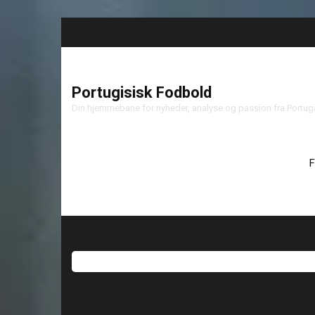
Portugisisk Fodbold
Din hjemmebane for nyheder, analyse og passion fra Portu
F