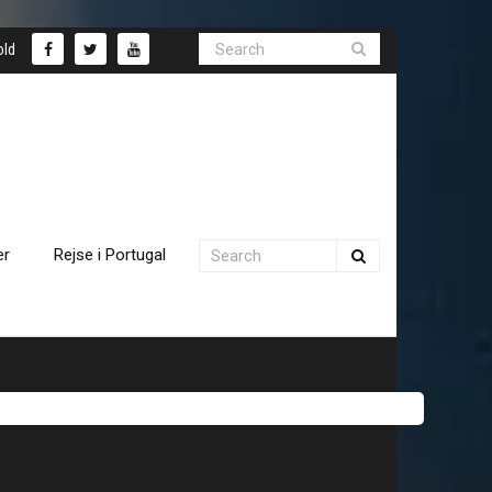
old
er
Rejse i Portugal