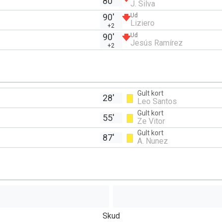
80'
J. Silva
90'
Ud
Liziero
+2
90'
Ud
Jesús Ramírez
+2
Gult kort
28'
Leo Santos
Gult kort
55'
Ze Vitor
Gult kort
87'
A. Nunez
Skud