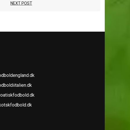
NEXT POST
E OGSÅ
odboldengland.dk
dboldiitalien.dk
roatiskfodbold.dk
kotskfodbold.dk