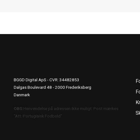
UDGIVERINFO
S
BGGD Digital ApS - CVR: 34482853
F
Dalgas Boulevard 48 - 2000 Frederiksberg
Fo
Danmark
K
OBS:
Henvendelse på adressen ikke muligt. Post mærkes
S
"Att: Portugisisk Fodbold"