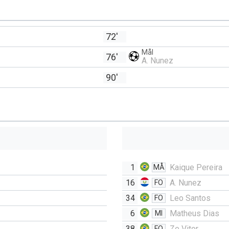
72'
Mål
76'
A. Nunez
90'
1
Kaique Pereira
MÅ
16
A. Nunez
FO
34
Leo Santos
FO
6
Matheus Dias
MI
38
Ze Vitor
FO