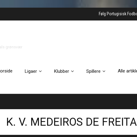
Følg Portugisisk Fodb
gals grønsvær
orside
Alle artikl
Ligaer
Klubber
Spillere
K. V. MEDEIROS DE FREIT