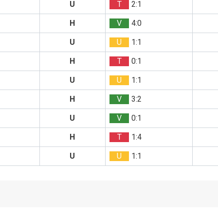
U
T
2:1
H
V
4:0
U
U
1:1
H
T
0:1
U
U
1:1
H
V
3:2
U
V
0:1
H
T
1:4
U
U
1:1