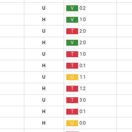
U
V
0:2
H
V
1:0
U
T
2:0
H
V
2:0
U
T
1:0
H
T
0:1
U
U
1:1
H
T
1:2
U
T
3:0
H
T
0:1
H
U
0:0