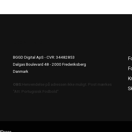
UDGIVERINFO
S
BGGD Digital ApS - CVR: 34482853
F
Dalgas Boulevard 48 - 2000 Frederiksberg
Fo
Danmark
K
OBS:
Henvendelse på adressen ikke muligt. Post mærkes
S
"Att: Portugisisk Fodbold"