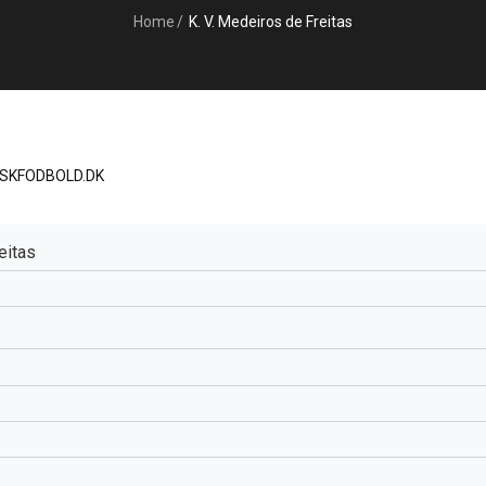
Home
/
K. V. Medeiros de Freitas
ISKFODBOLD.DK
eitas