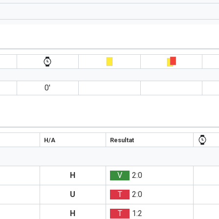
0′
H/A
Resultat
H
V
2:0
U
T
2:0
H
T
1:2