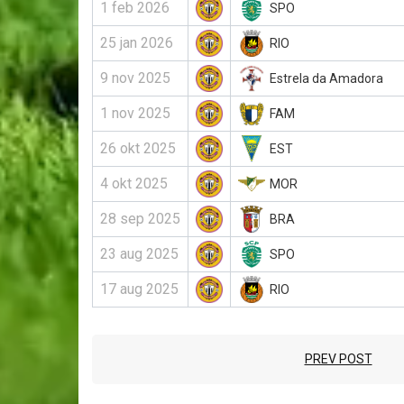
1 feb 2026
SPO
25 jan 2026
RIO
9 nov 2025
Estrela da Amadora
1 nov 2025
FAM
26 okt 2025
EST
4 okt 2025
MOR
28 sep 2025
BRA
23 aug 2025
SPO
17 aug 2025
RIO
PREV POST