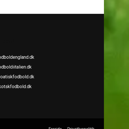
E OGSÅ
odboldengland.dk
dboldiitalien.dk
roatiskfodbold.dk
kotskfodbold.dk