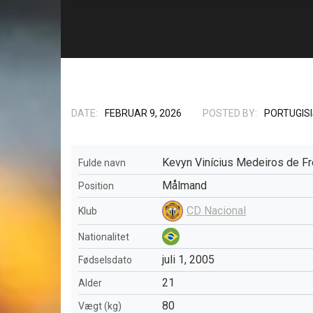
DATE:
FEBRUAR 9, 2026
POSTED BY:
PORTUGIS
Kevyn Vinícius Medeiros de Fr
Fulde navn
Målmand
Position
CD Nacional
Klub
Nationalitet
juli 1, 2005
Fødselsdato
21
Alder
80
Vægt (kg)