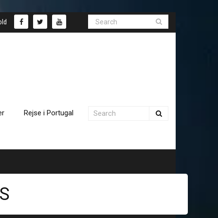
old
er
Rejse i Portugal
AS