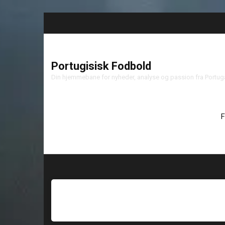
Portugisisk Fodbold
Din hjemmebane for nyheder, analyse og passion fra Portu
F