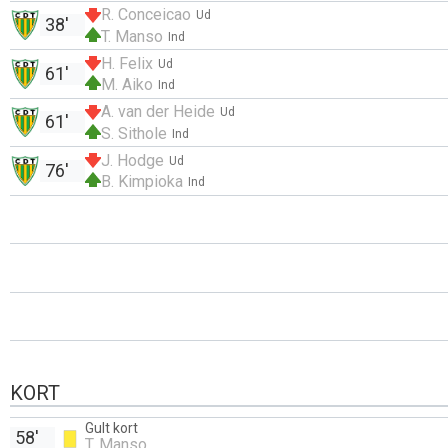
R. Conceicao
Ud
38'
T. Manso
Ind
H. Felix
Ud
61'
M. Aiko
Ind
A. van der Heide
Ud
61'
S. Sithole
Ind
J. Hodge
Ud
76'
B. Kimpioka
Ind
KORT
Gult kort
58'
T. Manso