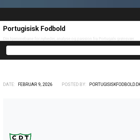
Portugisisk Fodbold
Din hjemmebane for nyheder, analyse og passion fra Portugals grønsvær
DATE:
FEBRUAR 9, 2026
POSTED BY:
PORTUGISISKFODBOLD.D