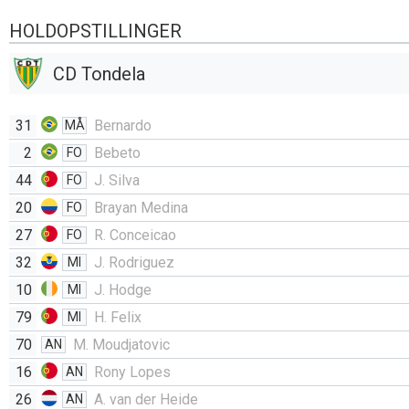
HOLDOPSTILLINGER
CD Tondela
31
Bernardo
MÅ
2
Bebeto
FO
44
J. Silva
FO
20
Brayan Medina
FO
27
R. Conceicao
FO
32
J. Rodriguez
MI
10
J. Hodge
MI
79
H. Felix
MI
70
M. Moudjatovic
AN
16
Rony Lopes
AN
26
A. van der Heide
AN