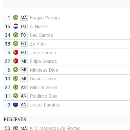
1
Kaique Pereira
MÅ
16
A. Nunez
FO
34
Leo Santos
FO
38
Ze Vitor
FO
5
Jose Gomes
FO
22
Filipe Soares
MI
6
Matheus Dias
MI
10
Daniel Junior
MI
27
Gabriel Veron
AN
11
Paulinho Boia
AN
9
Jesús Ramírez
AN
RESERVER
50
K. V. Medeiros de Freitas
MÅ