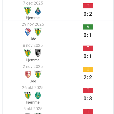
7 dec 2025
T
0:2
Hjemme
29 nov 2025
V
0:1
Ude
8 nov 2025
T
0:1
Hjemme
2 nov 2025
U
2:2
Ude
26 okt 2025
T
0:3
Hjemme
5 okt 2025
T