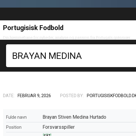
Portugisisk Fodbold
Din hjemmebane for nyheder, analyse og passion fra Portugals grønsvær
BRAYAN MEDINA
DATE:
FEBRUAR 9, 2026
POSTED BY:
PORTUGISISKFODBOLD.D
Brayan Stiven Medina Hurtado
Fulde navn
Forsvarsspiller
Position