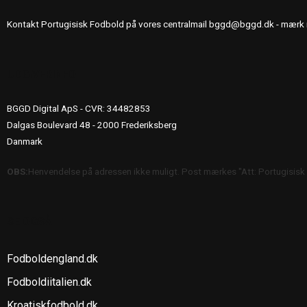
Kontakt Portugisisk Fodbold på vores centralmail
bggd@bggd.dk
- mærk 
UDGIVERINFO
BGGD Digital ApS - CVR: 34482853
Dalgas Boulevard 48 - 2000 Frederiksberg
Danmark
OBS:
Henvendelse på adressen ikke muligt. Post mærkes "Att: Portugisisk
SE OGSÅ
Fodboldengland.dk
Fodboldiitalien.dk
Kroatiskfodbold.dk