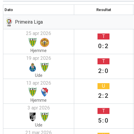
Dato
Resultat
Primeira Liga
25 apr 2026
T
0:2
Hjemme
19 apr 2026
T
2:0
Ude
13 apr 2026
U
2:2
Hjemme
3 apr 2026
T
5:0
Ude
21 mar 2026