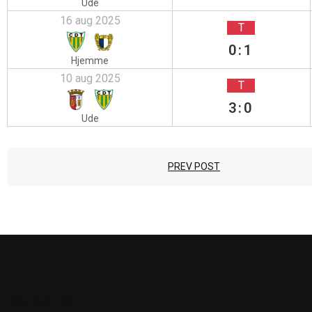
Ude
16 aug 2025
T
0:1
Hjemme
10 aug 2025
T
3:0
Ude
PREV POST
KONTAKT OS