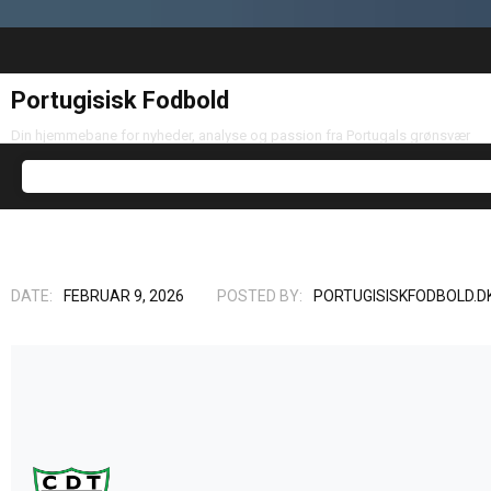
Portugisisk Fodbold
Din hjemmebane for nyheder, analyse og passion fra Portugals grønsvær
DATE:
FEBRUAR 9, 2026
POSTED BY:
PORTUGISISKFODBOLD.D