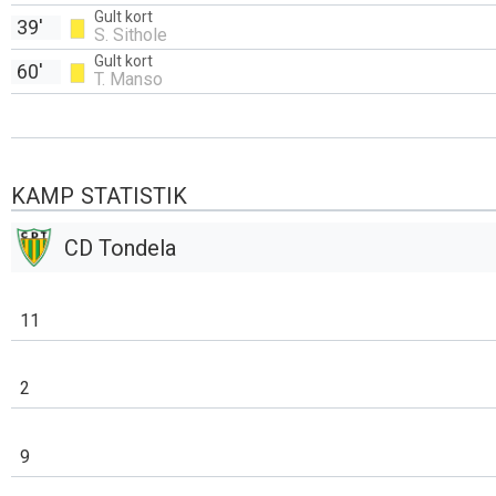
Gult kort
39'
S. Sithole
Gult kort
60'
T. Manso
KAMP STATISTIK
CD Tondela
11
2
9