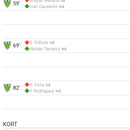
Brayan Medina
Ud
59'
Ivan Cavaleiro
Ind
S. Sithole
Ud
69'
Hélder Tavares
Ind
H. Felix
Ud
82'
Y. Rodriguez
Ind
KORT