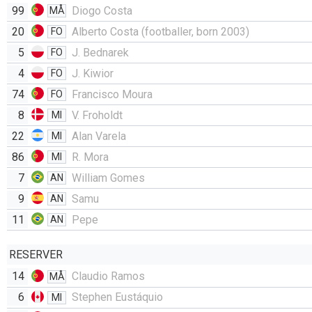
99
Diogo Costa
MÅ
20
Alberto Costa (footballer, born 2003)
FO
5
J. Bednarek
FO
4
J. Kiwior
FO
74
Francisco Moura
FO
8
V. Froholdt
MI
22
Alan Varela
MI
86
R. Mora
MI
7
William Gomes
AN
9
Samu
AN
11
Pepe
AN
RESERVER
14
Claudio Ramos
MÅ
6
Stephen Eustáquio
MI