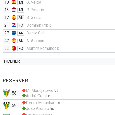
10
G. Veiga
MI
13
P. Rosario
MI
17
B. Sainz
AN
21
Dominik Prpić
FO
27
Deniz Gül
AN
47
A. Alarcon
AN
52
Martim Fernandes
FO
TRÆNER
RESERVER
M. Moudjatovic
Ud
58'
André Ceitil
Ind
Pedro Maranhao
Ud
59'
João Afonso
Ind