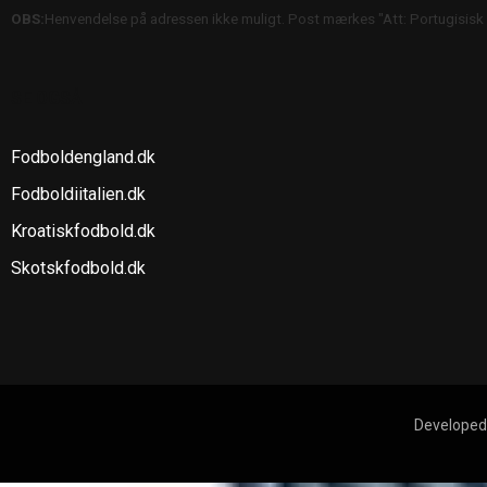
OBS:
Henvendelse på adressen ikke muligt. Post mærkes "Att: Portugisisk
SE OGSÅ
Fodboldengland.dk
Fodboldiitalien.dk
Kroatiskfodbold.dk
Skotskfodbold.dk
Developed