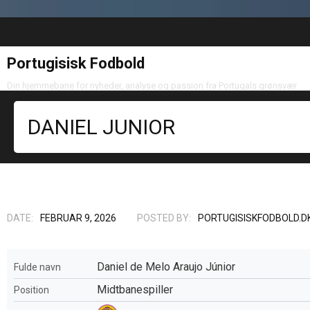
Portugisisk Fodbold
Din hjemmebane for nyheder, analyse og passion fra Portugals grønsvær
DANIEL JUNIOR
DATE:
FEBRUAR 9, 2026
POSTED BY:
PORTUGISISKFODBOLD.D
Daniel de Melo Araujo Júnior
Fulde navn
Midtbanespiller
Position