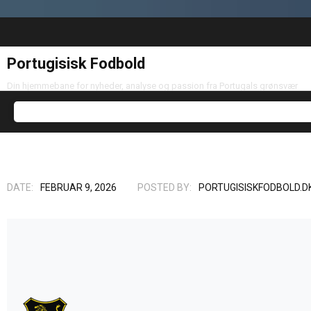
Portugisisk Fodbold
Din hjemmebane for nyheder, analyse og passion fra Portugals grønsvær
DATE:
FEBRUAR 9, 2026
POSTED BY:
PORTUGISISKFODBOLD.D