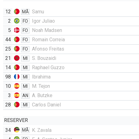
12
Samu
MÅ
2
Igor Juliao
FO
5
Noah Madsen
FO
44
Romain Correia
FO
25
Afonso Freitas
FO
21
S. Bouzaidi
MI
14
Raphael Guzzo
MI
98
Ibrahima
MI
10
M. Tejon
MI
3
A. Butzke
AN
28
Carlos Daniel
MI
RESERVER
34
K. Zavala
MÅ