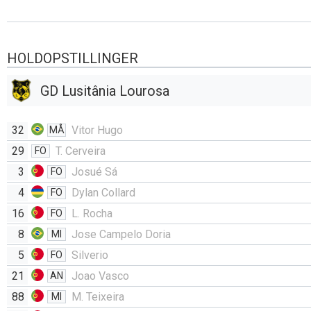
HOLDOPSTILLINGER
GD Lusitânia Lourosa
32
Vitor Hugo
MÅ
29
T. Cerveira
FO
3
Josué Sá
FO
4
Dylan Collard
FO
16
L. Rocha
FO
8
Jose Campelo Doria
MI
5
Silverio
FO
21
Joao Vasco
AN
88
M. Teixeira
MI