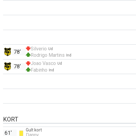
Silverio
Ud
78'
Rodrigo Martins
Ind
Joao Vasco
Ud
78'
Fabinho
Ind
KORT
Gult kort
61'
Danny