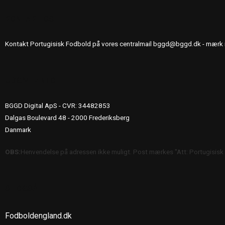
KONTAKT OS
Kontakt Portugisisk Fodbold på vores centralmail
bggd@bggd.dk
- mærk 
UDGIVERINFO
BGGD Digital ApS - CVR: 34482853
Dalgas Boulevard 48 - 2000 Frederiksberg
Danmark
OBS:
Henvendelse på adressen ikke muligt. Post mærkes "Att: Portugisisk
SE OGSÅ
Fodboldengland.dk