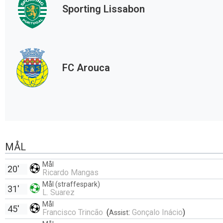
Sporting Lissabon
FC Arouca
MÅL
Mål
20'
Ricardo Mangas
Mål (straffespark)
31'
L. Suarez
Mål
45'
Francisco Trincão
(
:
Gonçalo Inácio
)
Assist