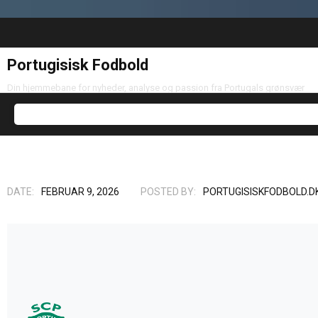
Portugisisk Fodbold
Din hjemmebane for nyheder, analyse og passion fra Portugals grønsvær
DATE:
FEBRUAR 9, 2026
POSTED BY:
PORTUGISISKFODBOLD.D