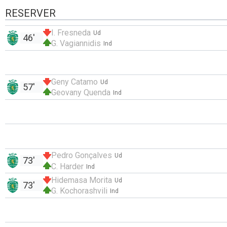
RESERVER
I. Fresneda
Ud
46'
G. Vagiannidis
Ind
Geny Catamo
Ud
57'
Geovany Quenda
Ind
Pedro Gonçalves
Ud
73'
C. Harder
Ind
Hidemasa Morita
Ud
73'
G. Kochorashvili
Ind