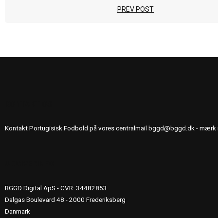
PREV POST
KONTAKT OS
Kontakt Portugisisk Fodbold på vores centralmail
bggd@bggd.dk
- mærk 
UDGIVERINFO
BGGD Digital ApS - CVR: 34482853
Dalgas Boulevard 48 - 2000 Frederiksberg
Danmark