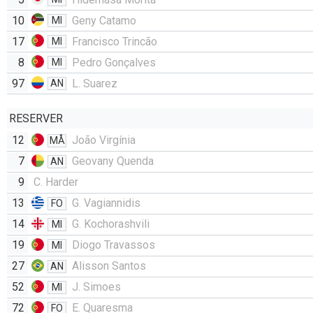
10
Geny Catamo
MI
17
Francisco Trincão
MI
8
Pedro Gonçalves
MI
97
L. Suarez
AN
RESERVER
12
João Virgínia
MÅ
7
Geovany Quenda
AN
9
C. Harder
13
G. Vagiannidis
FO
14
G. Kochorashvili
MI
19
Diogo Travassos
MI
27
Alisson Santos
AN
52
J. Simoes
MI
72
E. Quaresma
FO