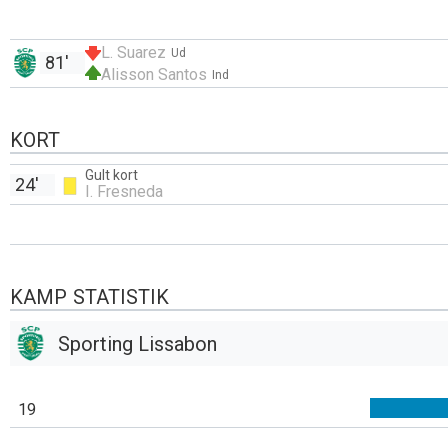
L. Suarez
Ud
81'
Alisson Santos
Ind
KORT
Gult kort
24'
I. Fresneda
KAMP STATISTIK
Sporting Lissabon
19