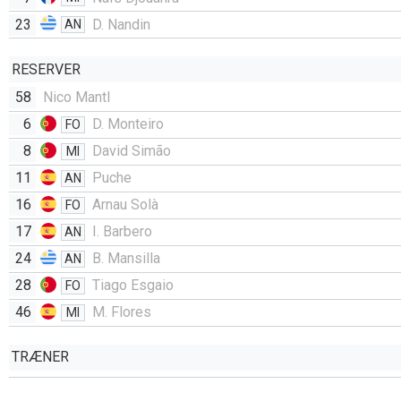
23
D. Nandin
AN
RESERVER
58
Nico Mantl
6
D. Monteiro
FO
8
David Simão
MI
11
Puche
AN
16
Arnau Solà
FO
17
I. Barbero
AN
24
B. Mansilla
AN
28
Tiago Esgaio
FO
46
M. Flores
MI
TRÆNER