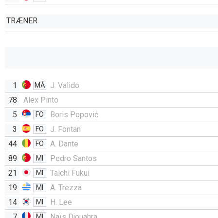
TRÆNER
1
J. Valido
MÅ
78
Alex Pinto
5
Boris Popović
FO
3
J. Fontan
FO
44
A. Dante
FO
89
Pedro Santos
MI
21
Taichi Fukui
MI
19
A. Trezza
MI
14
H. Lee
MI
7
Naïs Djouahra
MI