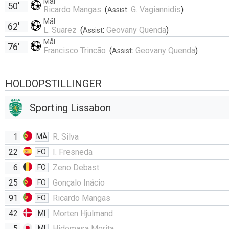
Mål
50'
Ricardo Mangas
(
:
G. Vagiannidis
)
Assist
Mål
62'
L. Suarez
(
:
Geovany Quenda
)
Assist
Mål
76'
Francisco Trincão
(
:
Geovany Quenda
)
Assist
HOLDOPSTILLINGER
Sporting Lissabon
1
R. Silva
MÅ
22
I. Fresneda
FO
6
Zeno Debast
FO
25
Gonçalo Inácio
FO
91
Ricardo Mangas
FO
42
Morten Hjulmand
MI
5
Hidemasa Morita
MI