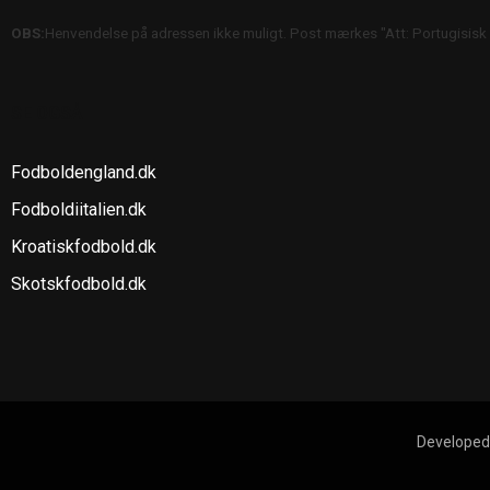
OBS:
Henvendelse på adressen ikke muligt. Post mærkes "Att: Portugisisk
SE OGSÅ
Fodboldengland.dk
Fodboldiitalien.dk
Kroatiskfodbold.dk
Skotskfodbold.dk
Developed