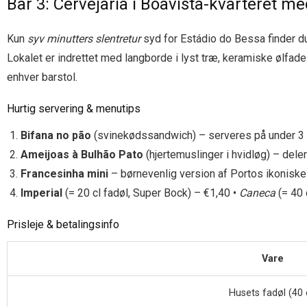
Bar 3: Cervejaria i Boavista-kvarteret m
Kun
syv minutters slentretur
syd for Estádio do Bessa finder 
Lokalet er indrettet med langborde i lyst træ, keramiske øl­fad
enhver barstol.
Hurtig servering & menutips
Bifana no pão
(svinekødssandwich) – serveres på under 3 
Ameijoas à Bulhão Pato
(hjertemuslinger i hvidløg) – delere
Francesinha mini
– børnevenlig version af Portos ikoniske 
Imperial
(= 20 cl fadøl, Super Bock) – €1,40 •
Caneca
(= 40 
Prisleje & betalingsinfo
Vare
Husets fadøl (40 