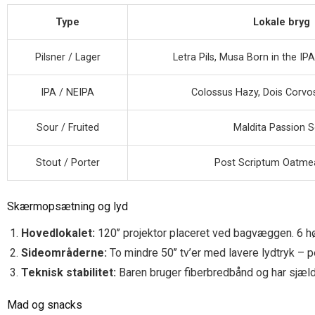
Type
Lokale bryg
Pilsner / Lager
Letra Pils, Musa Born in the IPA
IPA / NEIPA
Colossus Hazy, Dois Corvo
Sour / Fruited
Maldita Passion 
Stout / Porter
Post Scriptum Oatmea
Skærmopsætning og lyd
Hovedlokalet:
120’’ projektor placeret ved bagvæggen. 6 hø
Sideområderne:
To mindre 50’’ tv’er med lavere lydtryk –
Teknisk stabilitet:
Baren bruger fiberbredbånd og har sjæl
Mad og snacks