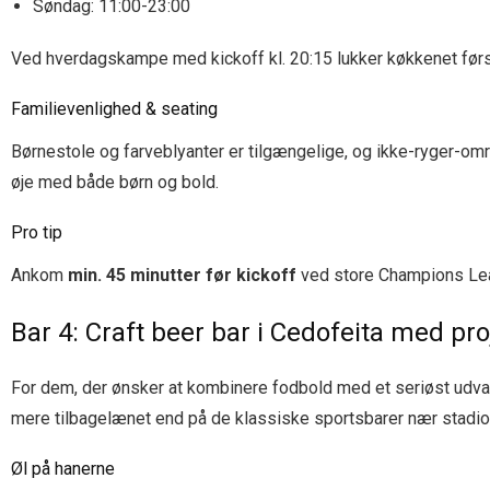
Søndag: 11:00-23:00
Ved hverdags­kampe med kickoff kl. 20:15 lukker køkkenet først
Familievenlighed & seating
Børnestole og farveblyanter er tilgængelige, og ikke-ryger-områ
øje med både børn og bold.
Pro tip
Ankom
min. 45 minutter før kickoff
ved store Champions Leag
Bar 4: Craft beer bar i Cedofeita med pr
For dem, der ønsker at kombinere fodbold med et seriøst udval
mere tilbagelænet end på de klassiske sportsbarer nær stadio
Øl på hanerne