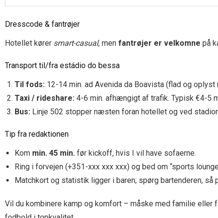
Dresscode & fantrøjer
Hotellet kører
smart-casual
, men
fantrøjer er velkomne
på ka
Transport til/fra estádio do bessa
Til fods:
12-14 min. ad Avenida da Boavista (flad og oplyst r
Taxi / rideshare:
4-6 min. afhængigt af trafik. Typisk €4-5 m
Bus:
Linje 502 stopper næsten foran hotellet og ved stadion 
Tip fra redaktionen
Kom
min. 45 min.
før kickoff, hvis I vil have sofaerne.
Ring i forvejen (+351-xxx xxx xxx) og bed om “sports lounge
Matchkort og statistik ligger i baren; spørg bartenderen, så p
Vil du kombinere kamp og komfort – måske med familie eller fo
fodbold i topkvalitet.