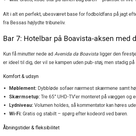
Alt i alt en perfekt, ubesværet base for fodboldfans på jagt 
fra Bessas højlydte tribuneliv.
Bar 7: Hotelbar på Boavista-aksen med d
Kun få minutter nede ad
Avenida da Boavista
ligger den firest
er ideel til dig, der vil se kampen uden pub-støj, men stadig p
Komfort & udsyn
Møblement:
Dybbløde sofaer nærmest skærmene samt høje b
Skærmsetup:
Tre 65” UHD-TV’er monteret på væggen og en eks
Lydniveau:
Volumen holdes, så kommentator kan høres uden
Wi-Fi:
Gratis og stabilt – spørg efter kodeord ved baren.
Åbningstider & fleksibilitet