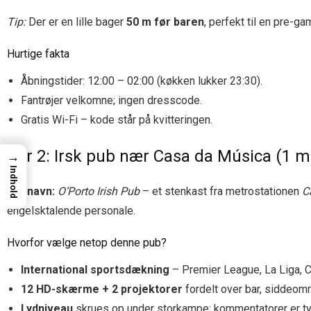
Tip:
Der er en lille bager
50 m før baren
, perfekt til en pre-ga
Hurtige fakta
Åbningstider: 12:00 – 02:00 (køkken lukker 23:30).
Fantrøjer velkomne; ingen dresscode.
Gratis Wi-Fi – kode står på kvitteringen.
Bar 2: Irsk pub nær Casa da Música (1 m
→
Indhold
Pubnavn:
O’Porto Irish Pub
– et stenkast fra metrostationen
C
engelsktalende personale.
Hvorfor vælge netop denne pub?
International sportsdækning
– Premier League, La Liga, 
12 HD-skærme + 2 projektorer
fordelt over bar, siddeomr
Lydniveau
skrues op under storkampe; kommentatorer er tyde