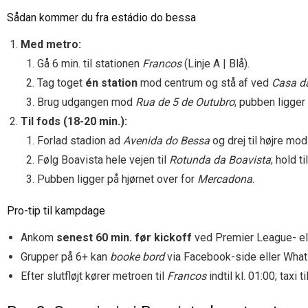
Sådan kommer du fra estádio do bessa
Med metro:
Gå 6 min. til stationen
Francos
(Linje A | Blå).
Tag toget
én station
mod centrum og stå af ved
Casa d
Brug udgangen mod
Rua de 5 de Outubro
; pubben ligger
Til fods (18-20 min.):
Forlad stadion ad
Avenida do Bessa
og drej til højre mo
Følg Boavista hele vejen til
Rotunda da Boavista
; hold 
Pubben ligger på hjørnet over for
Mercadona
.
Pro-tip til kampdage
Ankom
senest 60 min. før kickoff
ved Premier League- el
Grupper på 6+ kan
booke bord
via Facebook-side eller Wha
Efter slutfløjt kører metroen til
Francos
indtil kl. 01:00; taxi 