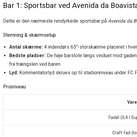
Bar 1: Sportsbar ved Avenida da Boavist
Dette er den nærmeste rendyrkede sportsbar på
Avenida da B
Stemning & skærmsetup
Antal skærme:
4 indendørs 65″-storskærme placeret i hvert h
Bedste pladser:
De høje barstole langs vinduet mod gaden
fra trængslen ved baren.
Lyd:
Kommentatorlyd skrues op til stadionniveau under FC Po
Prisniveau
Vare
Fadøl (0,4 l S
Craft fad (lo