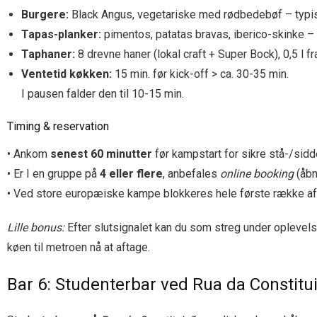
Burgere:
Black Angus, vegetariske med rødbedebøf – typis
Tapas-planker:
pimentos, patatas bravas, iberico-skinke –
Taphaner:
8 drevne haner (lokal craft + Super Bock), 0,5 l fr
Ventetid køkken:
15 min. før kick-off > ca. 30-35 min.
I pausen falder den til 10-15 min.
Timing & reservation
• Ankom
senest 60 minutter
før kampstart for sikre stå-/sidd
• Er I en gruppe på
4 eller flere
, anbefales
online booking
(åbn
• Ved store europæiske kampe blokkeres hele første række af b
Lille bonus:
Efter slutsignalet kan du som streg under oplevelse
køen til metroen nå at aftage.
Bar 6: Studenterbar ved Rua da Constit