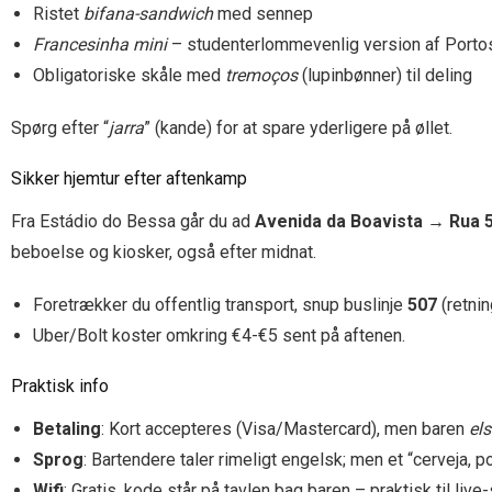
Ristet
bifana-sandwich
med sennep
Francesinha mini
– studenterlommevenlig version af Portos
Obligatoriske skåle med
tremoços
(lupinbønner) til deling
Spørg efter “
jarra
” (kande) for at spare yderligere på øllet.
Sikker hjemtur efter aftenkamp
Fra Estádio do Bessa går du ad
Avenida da Boavista → Rua 
beboelse og kiosker, også efter midnat.
Foretrækker du offentlig transport, snup buslinje
507
(retnin
Uber/Bolt koster omkring €4-€5 sent på aftenen.
Praktisk info
Betaling
: Kort accepteres (Visa/Mastercard), men baren
els
Sprog
: Bartendere taler rimeligt engelsk; men et “cerveja, po
Wifi
: Gratis, kode står på tavlen bag baren – praktisk til live-