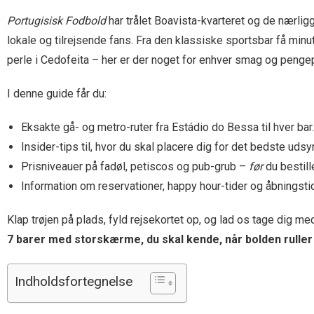
Portugisisk Fodbold
har trålet Boavista-kvarteret og de nærli
lokale og tilrejsende fans. Fra den klassiske sportsbar få minu
perle i Cedofeita – her er der noget for enhver smag og penge
I denne guide får du:
Eksakte gå- og metro-ruter fra Estádio do Bessa til hver bar.
Insider-tips til, hvor du skal placere dig for det bedste uds
Prisniveauer på fadøl, petiscos og pub-grub –
før
du bestille
Information om reservationer, happy hour-tider og åbningst
Klap trøjen på plads, fyld rejsekortet op, og lad os tage dig m
7 barer med storskærme, du skal kende, når bolden ruller
Indholdsfortegnelse