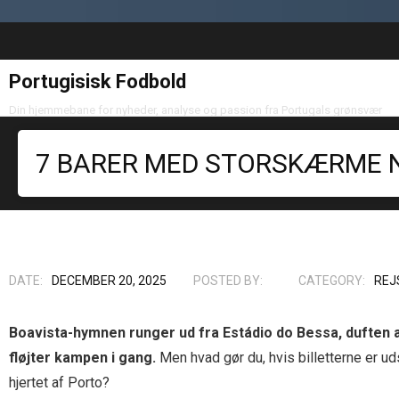
Portugisisk Fodbold
Din hjemmebane for nyheder, analyse og passion fra Portugals grønsvær
7 BARER MED STORSKÆRME 
DATE:
DECEMBER 20, 2025
POSTED BY:
CATEGORY:
REJ
Boavista-hymnen runger ud fra Estádio do Bessa, duften a
fløjter kampen i gang.
Men hvad gør du, hvis billetterne er ud
hjertet af Porto?