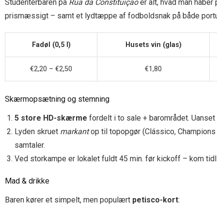
Studenterbaren på
Rua da Constituição
er alt, hvad man håber p
prismæssigt – samt et lydtæppe af fodboldsnak på både portu
Fadøl (0,5 l)
Husets vin (glas)
€2,20 – €2,50
€1,80
Skærmopsætning og stemning
5 store HD-skærme
fordelt i to sale + barområdet. Uanset
Lyden skruet
markant
op til topopgør (Clássico, Champions
samtaler.
Ved storkampe er lokalet fuldt 45 min. før kickoff – kom tid
Mad & drikke
Baren kører et simpelt, men populært
petisco-kort
: