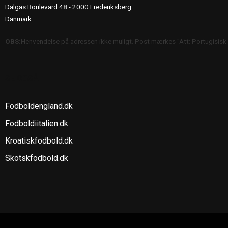
Dalgas Boulevard 48 - 2000 Frederiksberg
Danmark
OBS:
Henvendelse på adressen ikke muligt. Post mærkes "Att: Portugisisk
SE OGSÅ
Fodboldengland.dk
Fodboldiitalien.dk
Kroatiskfodbold.dk
Skotskfodbold.dk