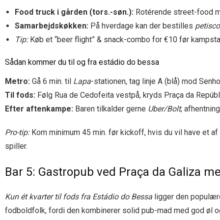
Food truck i gården (tors.-søn.):
Rotérende street-food med
Samarbejdskøkken:
På hverdage kan der bestilles
petisc
Tip:
Køb et “beer flight” & snack-combo for €10 før kampstart
Sådan kommer du til og fra estádio do bessa
Metro:
Gå 6 min. til
Lapa
-stationen, tag linje A (blå) mod Senh
Til fods:
Følg Rua de Cedofeita vestpå, kryds Praça da Repúbli
Efter aftenkampe:
Baren tilkalder gerne
Uber/Bolt
; afhentnin
Pro-tip:
Kom minimum 45 min. før kickoff, hvis du vil have et af
spiller.
Bar 5: Gastropub ved Praça da Galiza 
Kun ét kvarter til fods fra Estádio do Bessa
ligger den populær
fodboldfolk, fordi den kombinerer solid pub-mad med god øl o