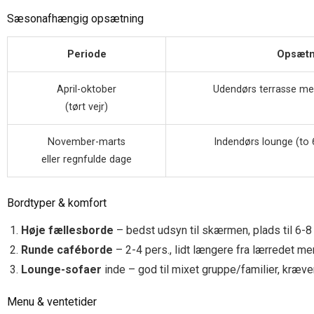
Sæsonafhængig opsætning
Periode
Opsætn
April-oktober
Udendørs terrasse m
(tørt vejr)
November-marts
Indendørs lounge (to 6
eller regnfulde dage
Bordtyper & komfort
Høje fællesborde
– bedst udsyn til skærmen, plads til 6-8
Runde caféborde
– 2-4 pers., lidt længere fra lærredet me
Lounge-sofaer
inde – god til mixet gruppe/familier, kræver
Menu & ventetider