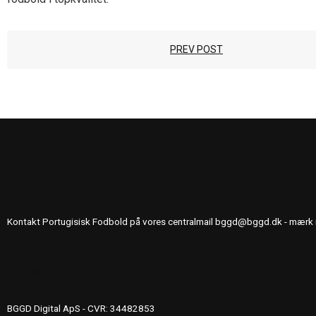
PREV POST
KONTAKT OS
Kontakt Portugisisk Fodbold på vores centralmail
bggd@bggd.dk
- mærk 
UDGIVERINFO
BGGD Digital ApS - CVR: 34482853