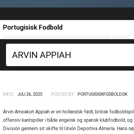
Portugisisk Fodbold
Din hjemmebane for nyheder, analyse og passion fra Portugals grønsvær
ARVIN APPIAH
DATE:
JULI 26, 2025
POSTED BY:
PORTUGISISKFODBOLD.DK
Arvin Amoakoh Appiah er en hollandsk-født, britisk fodboldspi
offensiv kantspiller i både engelsk og spansk klubfodbold, og
División gennem sit skifte til Unión Deportiva Almería. Hans nøj