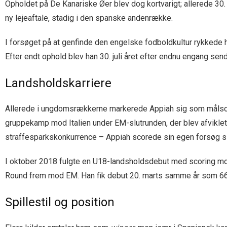
Opholdet på De Kanariske Øer blev dog kortvarigt; allerede 30.
ny lejeaftale, stadig i den spanske andenrække.
I forsøget på at genfinde den engelske fodboldkultur rykkede
Efter endt ophold blev han 30. juli året efter endnu engang send
Landsholdskarriere
Allerede i ungdomsrækkerne markerede Appiah sig som målscor
gruppekamp mod Italien under EM-slutrunden, der blev afviklet
straffesparkskonkurrence – Appiah scorede sin egen forsøg si
I oktober 2018 fulgte en U18-landsholdsdebut med scoring mod S
Round frem mod EM. Han fik debut 20. marts samme år som 66.-m
Spillestil og position