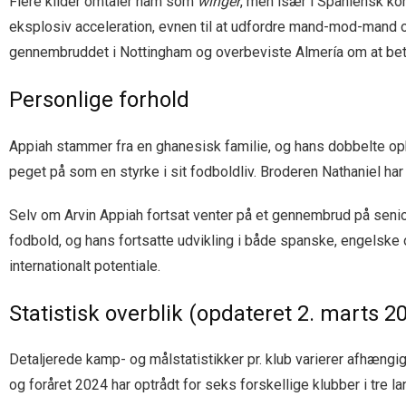
Flere kilder omtaler ham som
winger
, men især i Spaniensk kon
eksplosiv acceleration, evnen til at udfordre mand-mod-mand og 
gennembruddet i Nottingham og overbeviste Almería om at bet
Personlige forhold
Appiah stammer fra en ghanesisk familie, og hans dobbelte opha
peget på som en styrke i sit fodboldliv. Broderen Nathaniel ha
Selv om Arvin Appiah fortsat venter på et gennembrud på senio
fodbold, og hans fortsatte udvikling i både spanske, engelske 
internationalt potentiale.
Statistisk overblik (opdateret 2. marts 2
Detaljerede kamp- og målstatistikker pr. klub varierer afhængig
og foråret 2024 har optrådt for seks forskellige klubber i tre l