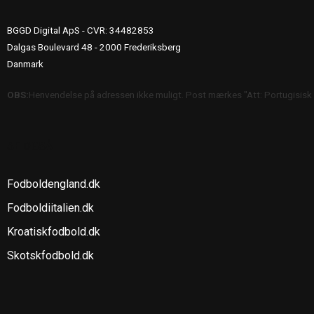
BGGD Digital ApS - CVR: 34482853
Dalgas Boulevard 48 - 2000 Frederiksberg
Danmark
OBS:
Henvendelse på adressen ikke muligt. Post mærkes "Att: Portugisisk
SE OGSÅ
Fodboldengland.dk
Fodboldiitalien.dk
Kroatiskfodbold.dk
Skotskfodbold.dk