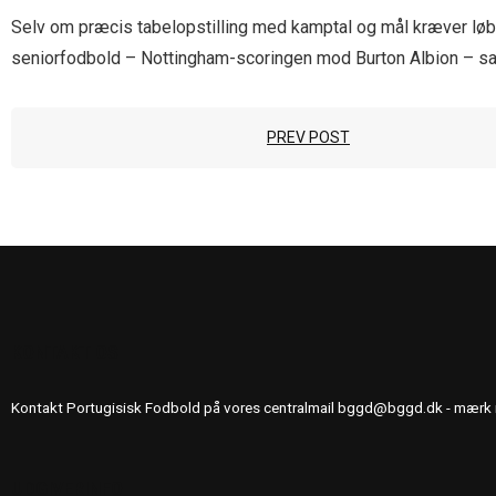
Selv om præcis tabelopstilling med kamptal og mål kræver løbend
seniorfodbold – Nottingham-scoringen mod Burton Albion – sam
PREV POST
KONTAKT OS
Kontakt Portugisisk Fodbold på vores centralmail
bggd@bggd.dk
- mærk 
UDGIVERINFO