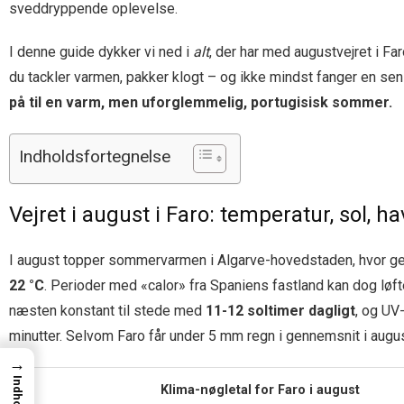
sveddryppende oplevelse.
I denne guide dykker vi ned i
alt
, der har med augustvejret i Fa
du tackler varmen, pakker klogt – og ikke mindst fanger en s
på til en varm, men uforglemmelig, portugisisk sommer.
Indholdsfortegnelse
Vejret i august i Faro: temperatur, sol, h
I august topper sommervarmen i Algarve-hovedstaden, hvor g
22 °C
. Perioder med «calor» fra Spaniens fastland kan dog løft
næsten konstant til stede med
11-12 soltimer dagligt
, og UV
minutter. Selvom Faro får under 5 mm regn i gennemsnit i augus
→
Indhold
Klima-nøgletal for Faro i august