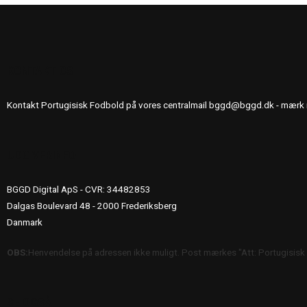
KONTAKT OS
Kontakt Portugisisk Fodbold på vores centralmail
bggd@bggd.dk
- mærk 
UDGIVERINFO
BGGD Digital ApS - CVR: 34482853
Dalgas Boulevard 48 - 2000 Frederiksberg
Danmark
OBS:
Henvendelse på adressen ikke muligt. Post mærkes "Att: Portugisisk
SE OGSÅ