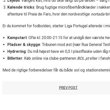
Lejebil
: Vælges kun, hvis du skal langt ud på landet – sørg
Kølende tricks
: Brug fugtige microfiberhåndklæder i nakke
aftenture til Praia de Faro, hvor den nordvestlige
nortada
-br
Er du kommet for fodbolden, starter Liga Portugal allerede i m
Kampstart
: Ofte kl. 20:00-21:15 for at undgå den værste 
Pladser & skygge
: Tribunen mod øst (nær Rua General Teóf
Hydrering
: Du må højest have en 0,5 l plastflaske uden låg
Billetter
: Køb online via clube-partneren
BOL.pt
eller i fans
Med de rigtige forberedelser får du både sol og stadionstemni
PREV POST