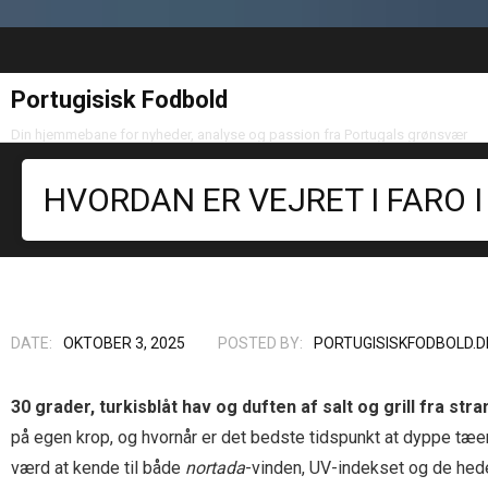
Portugisisk Fodbold
Din hjemmebane for nyheder, analyse og passion fra Portugals grønsvær
HVORDAN ER VEJRET I FARO 
DATE:
OKTOBER 3, 2025
POSTED BY:
PORTUGISISKFODBOLD.D
30 grader, turkisblåt hav og duften af salt og grill fra str
på egen krop, og hvornår er det bedste tidspunkt at dyppe tæer
værd at kende til både
nortada
-vinden, UV-indekset og de hede