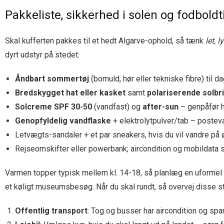
Pakkeliste, sikkerhed i solen og fodboldti
Skal kufferten pakkes til et hedt Algarve-ophold, så tænk
let, 
dyrt udstyr på stedet:
Åndbart sommertøj
(bomuld, hør eller tekniske fibre) til 
Bredskygget hat eller kasket
samt
polariserende solbri
Solcreme SPF 30-50
(vandfast) og
after-sun
– genpåfør h
Genopfyldelig vandflaske
+ elektrolytpulver/tab – postevan
Letvægts-sandaler + et par sneakers, hvis du vil vandre på 
Rejseomskifter eller powerbank; aircondition og mobildata 
Varmen topper typisk mellem kl. 14-18, så planlæg en uformel
et køligt museumsbesøg. Når du skal rundt, så overvej disse st
Offentlig transport
: Tog og busser har aircondition og spa