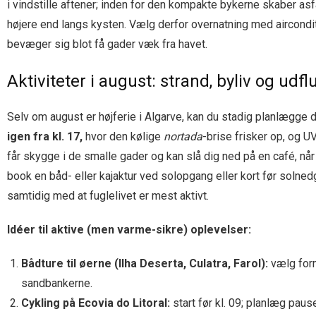
i vindstille aftener; inden for den kompakte bykerne skaber as
højere end langs kysten. Vælg derfor overnatning med aircondit
bevæger sig blot få gader væk fra havet.
Aktiviteter i august: strand, byliv og udf
Selv om august er højferie i Algarve, kan du stadig planlægge
igen fra kl. 17,
hvor den kølige
nortada
-brise frisker op, og U
får skygge i de smalle gader og kan slå dig ned på en café, nå
book en båd- eller kajaktur ved solopgang eller kort før solne
samtidig med at fuglelivet er mest aktivt.
Idéer til aktive (men varme-sikre) oplevelser:
Bådture til øerne (Ilha Deserta, Culatra, Farol):
vælg form
sandbankerne.
Cykling på Ecovia do Litoral:
start før kl. 09; planlæg pau