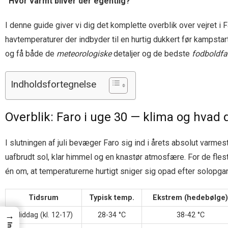
“Hvor varmt bliver der egentlig?”
I denne guide giver vi dig det komplette overblik over vejret i F
havtemperaturer der indbyder til en hurtig dukkert før kampstart,
og få både de
meteorologiske
detaljer og de bedste
fodboldfa
Indholdsfortegnelse
Overblik: Faro i uge 30 — klima og hvad 
I slutningen af juli bevæger Faro sig ind i årets absolut varmes
uafbrudt sol, klar himmel og en knastør atmosfære. For de fle
én om, at temperaturerne hurtigt sniger sig opad efter solopga
Tidsrum
Typisk temp.
Ekstrem (hedebølge)
→
Middag (kl. 12-17)
28-34 °C
38-42 °C