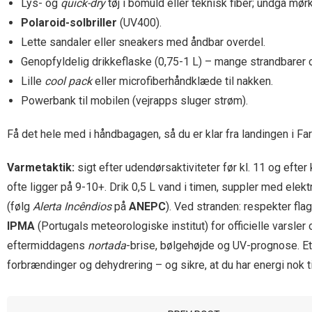
Lys- og
quick-dry
tøj i bomuld eller teknisk fiber; undgå mørk
Polaroid-solbriller
(UV400).
Lette sandaler eller sneakers med åndbar overdel.
Genopfyldelig drikkeflaske (0,75-1 L) – mange strandbarer 
Lille
cool pack
eller microfiberhåndklæde til nakken.
Powerbank til mobilen (vejrapps sluger strøm).
Få det hele med i håndbagagen, så du er klar fra landingen i Fa
Varmetaktik:
sigt efter udendørsaktiviteter før kl. 11 og eft
ofte ligger på 9-10+. Drik 0,5 L vand i timen, suppler med elek
(følg
Alerta Incêndios
på
ANEPC
). Ved stranden: respekter fla
IPMA
(Portugals meteorologiske institut) for officielle varsl
eftermiddagens
nortada
-brise, bølgehøjde og UV-prognose. Et
forbrændinger og dehydrering – og sikre, at du har energi nok 