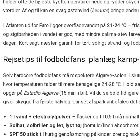
holder ofte de højeste kysttemperaturer nede og rydder skyer
værdier. Af og til kan en svag østenvind (
levante
) bringe endnu 
I Atlanten ud for Faro ligger overfladevandet på
21-24 °C
– fris
og sigtbarheden i vandet er god, med mindre calima-støv farver
dagen. Kort sagt: næsten garanti for tørt, solrigt strand- og f
Rejsetips til fodboldfans: planlæg kamp
Selv hardcore fodboldfans må respektere Algarve-solen. I slu
hvor temperaturen falder til mere behagelige 24-28 °C. Hold 
opgør på
Estádio Algarve
(15 min. i bil). Vil du se bold tidlig
giver skygge fra første halvleg. Uanset afspark anbefales det a
1 l vand + elektrolytpulver
– flasker op til 0,5 l må normal
Solhat, solbriller og let, lyst tøj
(bomuld/linen absorberer 
SPF 50 stick
til hurtig genpåsmøring på kinder, ører og nakk