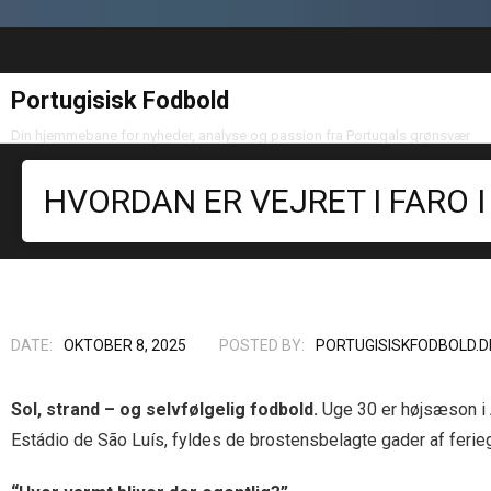
Portugisisk Fodbold
Din hjemmebane for nyheder, analyse og passion fra Portugals grønsvær
HVORDAN ER VEJRET I FARO I
DATE:
OKTOBER 8, 2025
POSTED BY:
PORTUGISISKFODBOLD.D
Sol, strand – og selvfølgelig fodbold.
Uge 30 er højsæson i 
Estádio de São Luís, fyldes de brostensbelagte gader af ferieg