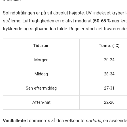
Solindstrålingen er på sit absolut højeste: UV-indekset kryber 
strålerne. Luftfugtigheden er relativt moderat (
50-65 %
nær kys
trykkende og sigtbarheden falde. Regn er stort set fraværend
Tidsrum
Temp. (°C)
Morgen
20-24
Middag
28-34
Sen eftermiddag
27-31
Aften/nat
22-26
Vindbilledet
domineres af den velkendte
nortada
, en svalend