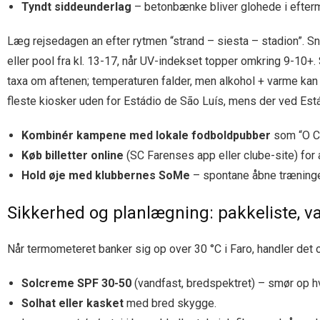
Tyndt siddeunderlag
– betonbænke bliver glohede i efter
Læg rejsedagen an efter rytmen “strand – siesta – stadion”. Snu
eller pool fra kl. 13-17, når UV-indekset topper omkring 9-10+. 
taxa om aftenen; temperaturen falder, men alkohol + varme kan
fleste kiosker uden for Estádio de São Luís, mens der ved Est
Kombinér kampene med lokale fodboldpubber
som “O Ca
Køb billetter online
(SC Farenses app eller clube-site) for 
Hold øje med klubbernes SoMe
– spontane åbne træninger
Sikkerhed og planlægning: pakkeliste, v
Når termometeret banker sig op over 30 °C i Faro, handler det
Solcreme SPF 30-50
(vandfast, bredspektret) – smør op h
Solhat eller kasket
med bred skygge.