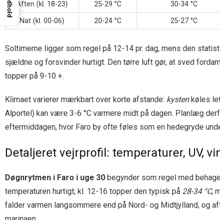
Indhold
Aften (kl. 18-23)
25-29 °C
30-34 °C
Nat (kl. 00-06)
20-24 °C
25-27 °C
Soltimerne ligger som regel på 12-14 pr. dag, mens den statis
sjældne og forsvinder hurtigt. Den tørre luft gør, at sved ford
topper på 9-10 +.
Klimaet varierer mærkbart over korte afstande:
kysten
køles le
Alportel) kan være 3-6 °C varmere midt på dagen. Planlæg derfo
eftermiddagen, hvor Faro by ofte føles som en hedegryde und
Detaljeret vejrprofil: temperaturer, UV, v
Døgnrytmen i Faro i uge 30
begynder som regel med behageli
temperaturen hurtigt; kl. 12-16 topper den typisk på
28-34 °C
, 
falder varmen langsommere end på Nord- og Midtjylland, og af
marinaen.