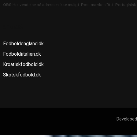
OBS:
Henvendelse på adressen ikke muligt. Post mærkes "Att: Portugisisk
SE OGSÅ
Fodboldengland.dk
Fodboldiitalien.dk
Kroatiskfodbold.dk
Skotskfodbold.dk
Developed