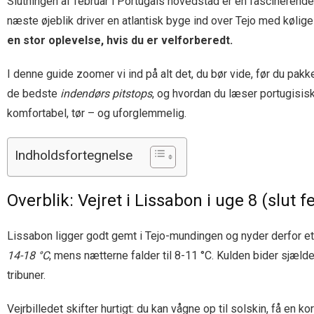
Slutningen af februar i Portugals hovedstad er en fascinerende 
næste øjeblik driver en atlantisk byge ind over Tejo med kølige
en stor oplevelse, hvis du er velforberedt.
I denne guide zoomer vi ind på alt det, du bør vide, før du pakk
de bedste
indendørs pitstops
, og hvordan du læser portugisisk
komfortabel, tør – og uforglemmelig.
Indholdsfortegnelse
Overblik: Vejret i Lissabon i uge 8 (slut f
Lissabon ligger godt gemt i Tejo-mundingen og nyder derfor e
14-18 °C
, mens nætterne falder til 8-11 °C. Kulden bider sjæld
tribuner.
Vejrbilledet skifter hurtigt: du kan vågne op til solskin, få e