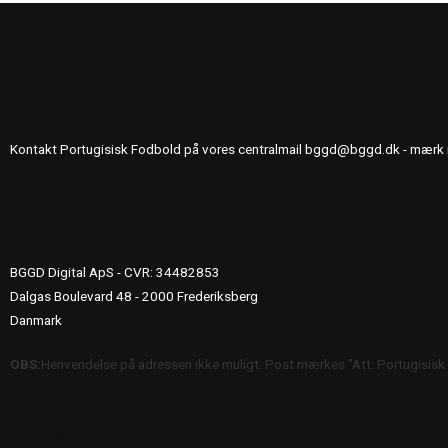
KONTAKT OS
Kontakt Portugisisk Fodbold på vores centralmail
bggd@bggd.dk
- mærk 
UDGIVERINFO
BGGD Digital ApS - CVR: 34482853
Dalgas Boulevard 48 - 2000 Frederiksberg
Danmark
OBS:
Henvendelse på adressen ikke muligt. Post mærkes "Att: Portugisisk
SE OGSÅ