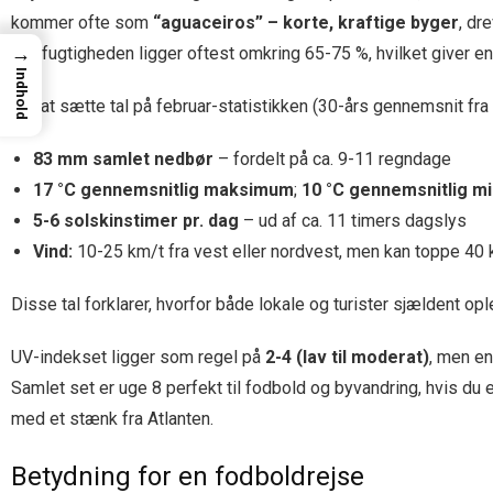
kommer ofte som
“aguaceiros” – korte, kraftige byger
, dr
→
Luftfugtigheden ligger oftest omkring 65-75 %, hvilket giver en 
Indhold
For at sætte tal på februar-statistikken (30-års gennemsnit fra
83 mm samlet nedbør
– fordelt på ca. 9-11 regndage
17 °C gennemsnitlig maksimum
;
10 °C gennemsnitlig m
5-6 solskinstimer pr. dag
– ud af ca. 11 timers dagslys
Vind:
10-25 km/t fra vest eller nordvest, men kan toppe 40 
Disse tal forklarer, hvorfor både lokale og turister sjældent o
UV-indekset ligger som regel på
2-4 (lav til moderat)
, men en
Samlet set er uge 8 perfekt til fodbold og byvandring, hvis du
med et stænk fra Atlanten.
Betydning for en fodboldrejse