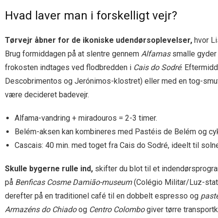
Hvad laver man i forskelligt vejr?
Tørvejr åbner for de ikoniske udendørsoplevelser,
hvor Li
Brug formiddagen på at slentre gennem
Alfamas
smalle gyder o
frokosten indtages ved flodbredden i
Cais do Sodré
. Eftermid
Descobrimentos og Jerónimos-klostret) eller med en tog-smutt
være decideret badevejr.
Alfama-vandring + miradouros = 2-3 timer.
Belém-aksen kan kombineres med Pastéis de Belém og cykel
Cascais: 40 min. med toget fra Cais do Sodré, ideelt til sol
Skulle bygerne rulle ind,
skifter du blot til et indendørsprogr
på
Benficas Cosme Damião-museum
(Colégio Militar/Luz-stat
derefter på en traditionel café til en dobbelt espresso og
paste
Armazéns do Chiado
og
Centro Colombo
giver tørre transport