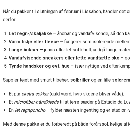
Når du pakker til slutningen af februar i Lissabon, handler det
derfor:
Let regn-/skaljakke
– åndbar og vandafvisende, så den kan
Varm trøje eller fleece
– fungerer som isolerende melleml
Lange bukser
– jeans eller let softshell; undgå tunge mater
Vandafvisende sneakers eller lette vandtætte sko
– god
Tynde handsker og evt. hue
– især nyttige ved aftenkampe
Suppler tøjet med smart tilbehør:
solbriller
og en lille
solcrem
Et par
ekstra sokker
(guld værd, hvis skoene bliver våde).
Et
microfiber-håndklæde
til at tørre sæder på Estádio da Luz
En
let regnponcho
– fylder næsten ingenting og er stadion-v
Med denne pakke er du forberedt på både forårssol, kølige aften