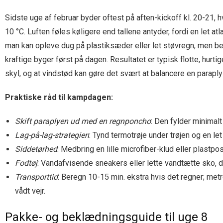
Sidste uge af februar byder oftest på aften-kickoff kl. 20-21,
10 °C. Luften føles køligere end tallene antyder, fordi en let a
man kan opleve dug på plastiksæder eller let støvregn, men be
kraftige byger først på dagen. Resultatet er typisk flotte, hurt
skyl, og at vindstød kan gøre det svært at balancere en paraply
Praktiske råd til kampdagen:
Skift paraplyen ud med en regnponcho
: Den fylder minimalt
Lag-på-lag-strategien
: Tynd termotrøje under trøjen og en let
Siddetørhed
: Medbring en lille microfiber-klud eller plastp
Fodtøj
: Vandafvisende sneakers eller lette vandtætte sko, d
Transporttid
: Beregn 10-15 min. ekstra hvis det regner; metr
vådt vejr.
Pakke- og beklædningsguide til uge 8