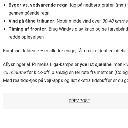
Byger vs. vedvarende regn:
Kig på nedbørs-grafen (mm) –
gennemgående regn.
Vind på åbne tribuner:
Notér middelvind over
30-40 km/t
e
Timing af fronter:
Brug Windys play-knap og se farvebånd
redde oplevelsen.
Kombinér kilderne – er alle tre enige, får du sjældent en ubeha
Aflysninger af Primeira Liga-kampe er
yderst sjældne
, men k
45 minutter
før kick-off, planlæg en tør rute fra metroen (Colé
Med realtids-tjek på vejr-apps og lidt ekstra tidsbuffer er du g
PREV POST