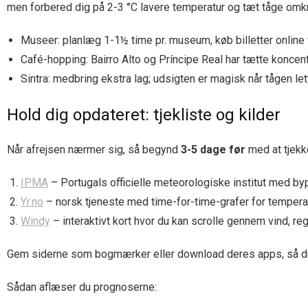
men forbered dig på 2-3 °C lavere temperatur og tæt tåge omk
Museer: planlæg 1-1½ time pr. museum, køb billetter online f
Café-hopping: Bairro Alto og Príncipe Real har tætte koncent
Sintra: medbring ekstra lag; udsigten er magisk når tågen let
Hold dig opdateret: tjekliste og kilder
Når afrejsen nærmer sig, så begynd
3-5 dage før
med at tjekk
IPMA
– Portugals officielle meteorologiske institut med byp
Yr.no
– norsk tjeneste med time-for-time-grafer for tempera
Windy
– interaktivt kort hvor du kan scrolle gennem vind, re
Gem siderne som bogmærker eller download deres apps, så du ka
Sådan aflæser du prognoserne: