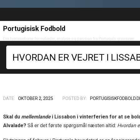
Portugisisk Fodbold
Din hjemmebane for nyheder, analyse og passion fra Portugals grønsvær
HVORDAN ER VEJRET I LISSAB
DATE:
OKTOBER 2, 2025
POSTED BY:
PORTUGISISKFODBOLD.D
Skal du
mellemlande
i Lissabon i vinterferien for at se bol
Alvalade?
Så er det første spørgsmål næsten altid:
Hvordan er