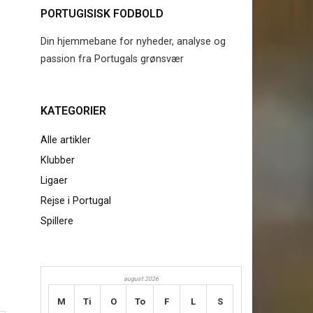
PORTUGISISK FODBOLD
Din hjemmebane for nyheder, analyse og
passion fra Portugals grønsvær
KATEGORIER
Alle artikler
Klubber
Ligaer
Rejse i Portugal
Spillere
august 2026
M
Ti
O
To
F
L
S