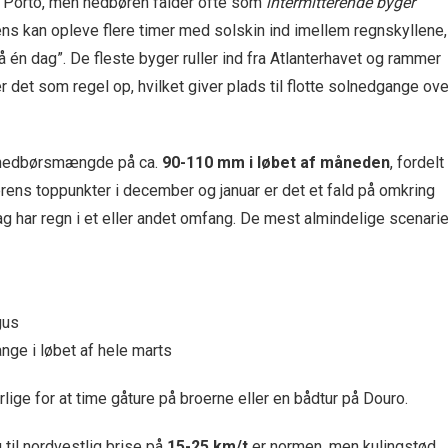
i Porto, men nedbøren falder ofte som
intermitterende byger
ens kan opleve flere timer med solskin ind imellem regnskyllene,
på én dag”. De fleste byger ruller ind fra Atlanterhavet og rammer
 det som regel op, hvilket giver plads til flotte solnedgange ove
ge nedbørsmængde på ca.
90-110 mm i løbet af måneden
, fordelt
ens toppunkter i december og januar er det et fald på omkring
ag har regn i et eller andet omfang. De mest almindelige scenarie
gus
nge i løbet af hele marts
ige for at time gåture på broerne eller en bådtur på Douro.
 til nordvestlig brise på
15-25 km/t
er normen, men kulingstød