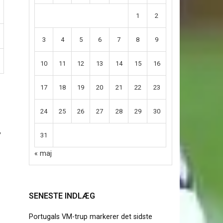
1
2
3
4
5
6
7
8
9
10
11
12
13
14
15
16
17
18
19
20
21
22
23
24
25
26
27
28
29
30
,
31
« maj
SENESTE INDLÆG
Portugals VM-trup markerer det sidste