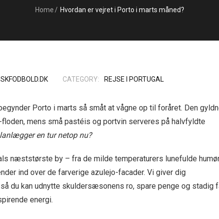
Home
/
Hvordan er vejret i Porto i marts måned?
ISKFODBOLD.DK
CATEGORY:
REJSE I PORTUGAL
begynder Porto i marts så småt at vågne op til foråret. Den gyld
-floden, mens små pastéis og portvin serveres på halvfyldte
planlægger en tur netop nu?
gals næststørste by – fra de milde temperaturers lunefulde humø
der ind over de farverige azulejo-facader. Vi giver dig
r, så du kan udnytte skuldersæsonens ro, spare penge og stadig f
spirende energi.