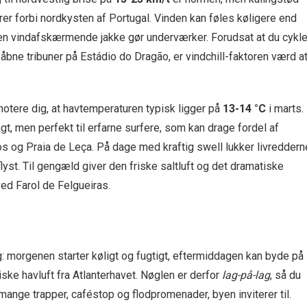
rer forbi nordkysten af Portugal. Vinden kan føles køligere end
j-en vindafskærmende jakke gør underværker. Forudsat at du cykle
åbne tribuner på Estádio do Dragão, er vindchill-faktoren værd a
notere dig, at havtemperaturen typisk ligger på
13-14 °C
i marts.
gt, men perfekt til erfarne surfere, som kan drage fordel af
 og Praia de Leça. På dage med kraftig swell lukker livreddern
lyst. Til gengæld giver den friske saltluft og det dramatiske
ed Farol de Felgueiras.
g: morgenen starter køligt og fugtigt, eftermiddagen kan byde på
friske havluft fra Atlanterhavet. Nøglen er derfor
lag-på-lag
, så du
mange trapper, caféstop og flodpromenader, byen inviterer til.