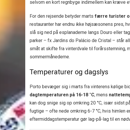
selvom en kort regnbyge indimellem kan kræve et 
For den rejsende betyder marts
færre turister 
restauranter har endnu ikke højsæsonens pres, hvil
slå sig ned på esplanaderne langs Douro eller ta
parker – fx Jardins do Palácio de Cristal – står 
småt at skifte fra vinterdvale til forårsstemnin
sommermånederne.
Temperaturer og dagslys
Porto bevæger sig i marts fra vinterens kølige bi
dagtemperaturen på 16-18 °C
, mens
nattetemp
kan dog snige sig op omkring 20 °C, især sidst p
fugtige – ofte nede omkring 6-7 °C, hvis himlen e
eftermiddagstemperatur gør lag-på-lag til en nød