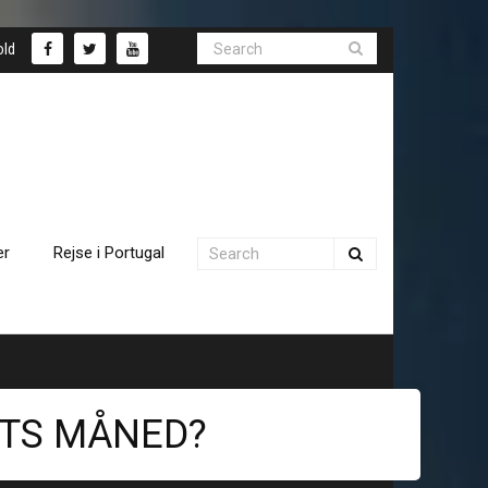
old
er
Rejse i Portugal
RTS MÅNED?