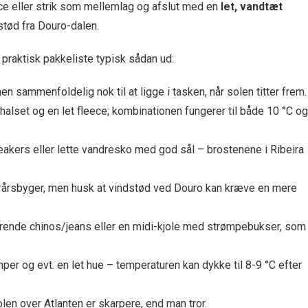
ece eller strik som mellem­lag og afslut med en
let, vandtæt
tød fra Douro-dalen.
praktisk pakkeliste typisk sådan ud:
n sammenfoldelig nok til at ligge i tasken, når solen titter frem.
halset og en let fleece; kombinationen fungerer til både 10 °C og
kers eller lette vandresko med god sål – brostenene i Ribeira
rårs­byger, men husk at vindstød ved Douro kan kræve en mere
rende chinos/jeans eller en midi-kjole med strømpebukser, som
er og evt. en let hue – temperaturen kan dykke til 8-9 °C efter
olen over Atlanten er skarpere, end man tror.