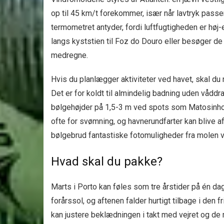
op til 45 km/t forekommer, især når lavtryk passe
termometret antyder, fordi luftfugtigheden er hø
langs kyststien til Foz do Douro eller besøger de 
medregne.
Hvis du planlægger aktiviteter ved havet, skal du 
Det er for koldt til almindelig badning uden våddra
bølgehøjder på 1,5-3 m ved spots som Matosinhos
ofte for svømning, og havnerundfarter kan blive af
bølgebrud fantastiske fotomuligheder fra molen v
Hvad skal du pakke?
Marts i Porto kan føles som tre årstider på én da
forårs­sol, og aftenen falder hurtigt tilbage i den 
kan justere beklædningen i takt med vejret og de 