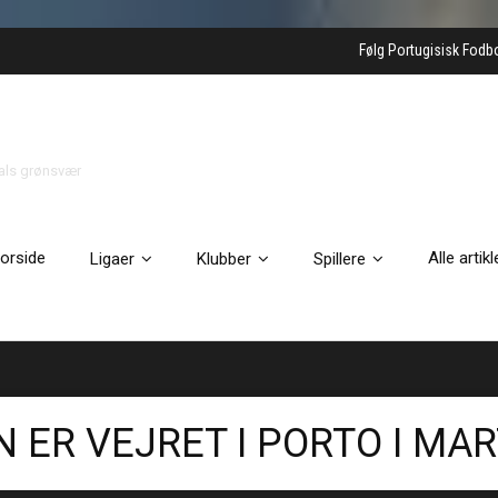
Følg Portugisisk Fodb
gals grønsvær
orside
Alle artikl
Ligaer
Klubber
Spillere
 ER VEJRET I PORTO I MA