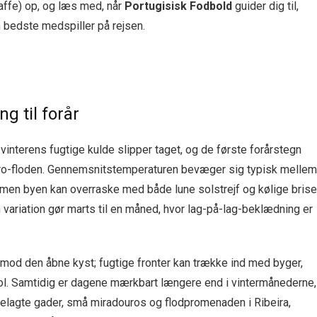
 kaffe) op, og læs med, når
Portugisisk Fodbold
guider dig til,
n bedste medspiller på rejsen.
g til forår
 vinterens fugtige kulde slipper taget, og de første forårstegn
uro-floden. Gennemsnitstemperaturen bevæger sig typisk mellem
 men byen kan overraske med både lune solstrejf og kølige brise
 variation gør marts til en måned, hvor lag-på-lag-beklædning er
 mod den åbne kyst; fugtige fronter kan trække ind med byger,
sol. Samtidig er dagene mærkbart længere end i vintermånederne,
sbelagte gader, små miradouros og flodpromenaden i Ribeira,