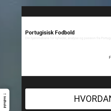
Portugisisk Fodbold
Din hjemmebane for nyheder, analyse og passion fra Portu
F
→
HVORDAN
Indhold