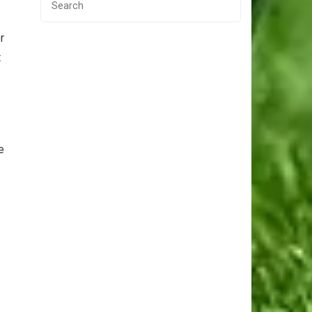
r
t
e