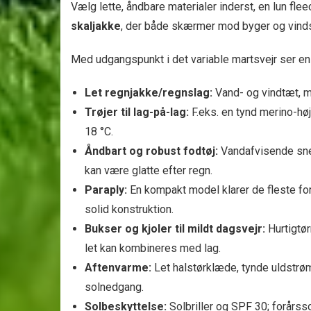
Vælg lette, åndbare materialer inderst, en lun fle
skaljakke
, der både skærmer mod byger og vinds
Med udgangspunkt i det variable martsvejr ser en 
Let regnjakke/regnslag:
Vand- og vindtæt, me
Trøjer til lag-på-lag:
F.eks. en tynd merino-høj
18 °C.
Åndbart og robust fodtøj:
Vandafvisende snea
kan være glatte efter regn.
Paraply:
En kompakt model klarer de fleste fo
solid konstruktion.
Bukser og kjoler til mildt dagsvejr:
Hurtigtør
let kan kombineres med lag.
Aftenvarme:
Let halstørklæde, tynde uldstrømp
solnedgang.
Solbeskyttelse:
Solbriller og SPF 30; forårs­s