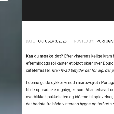
DATE:
OKTOBER 3, 2025
POSTED BY:
PORTUGIS
Kan du mærke det?
Efter vinterens kølige kram 
eftermiddagssol kaster et blødt skær over Douro
caféterrasser.
Men hvad betyder det for dig, der 
I denne guide dykker vi ned i martsvejret i Portu
til de sporadiske regnbyger, som Atlanterhavet sen
overblikket, pakkelisten og idéerne til oplevelse
det bedste fra både vinterens hygge og forårets 