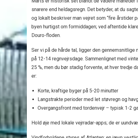
Marts er historisk set blandt de vådere måneder 
snarere end heldagsregn. Det betyder, at du sagt
og lokalt beskriver man vejret som “fire årstider 
byen hurtigst om formiddagen; ved aftentide klarer
Douro-floden.
Ser vi på de hårde tal, ligger den gennemsnitli
på 12-14 regnvejrsdage. Sammenlignet med vinter
25 %, men du bør stadig forvente, at hver tredje d
er:
Korte, kraftige byger på 5-20 minutter
Langstrakte perioder med let støvregn og hav
Overgangsfront med tordenvejr – typisk 1-2 ga
Hold øje med lokale vejrradar-apps; de er uundværl
Vindforholdene styres af Atlanten: en jævn vestlig