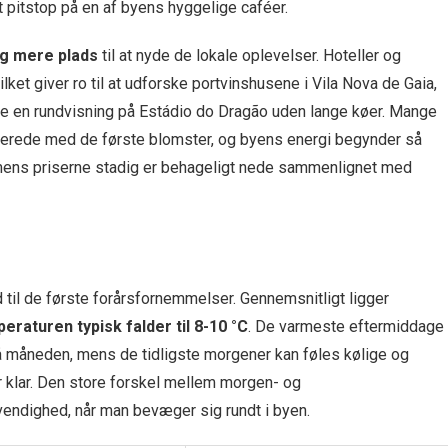
pitstop på en af byens hyggelige caféer.
og mere plads
til at nyde de lokale oplevelser. Hoteller og
ket giver ro til at udforske portvinshusene i Vila Nova de Gaia,
ge en rundvisning på Estádio do Dragão uden lange køer. Mange
allerede med de første blomster, og byens energi begynder så
g, mens priserne stadig er behageligt nede sammenlignet med
d til de første forårsfornemmelser. Gennemsnitligt ligger
eraturen typisk falder til 8-10 °C
. De varmeste eftermiddage
å måneden, mens de tidligste morgener kan føles kølige og
r klar. Den store forskel mellem morgen- og
vendighed, når man bevæger sig rundt i byen.