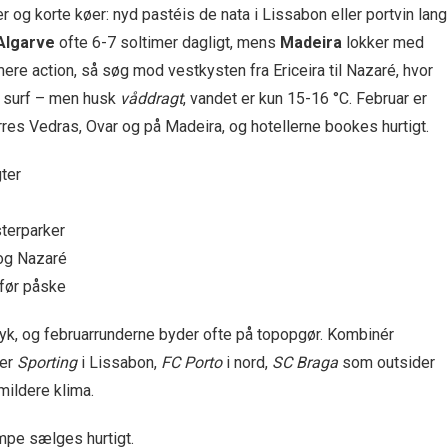
r og korte køer: nyd pastéis de nata i Lissabon eller portvin lan
Algarve
ofte 6-7 soltimer dagligt, mens
Madeira
lokker med
ere action, så søg mod vestkysten fra Ericeira til Nazaré, hvor
il surf – men husk
våddragt
, vandet er kun 15-16 °C. Februar er
rres Vedras, Ovar og på Madeira, og hotellerne bookes hurtigt.
ter
terparker
 og Nazaré
 før påske
ryk, og februarrunderne byder ofte på topopgør. Kombinér
ler
Sporting
i Lissabon,
FC Porto
i nord,
SC Braga
som outsider
mildere klima.
ampe sælges hurtigt.