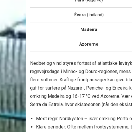
Faro
(Algarve)
Évora
(Indland)
Madeira
Azorerne
Nedbør og vind styres fortsat af atlantiske lavtr
regnvejrsdage i Minho- og Douro-regionen, mens A
flere soltimer. Kraftige frontpassager kan give 
guf for surfere på Nazaré-, Peniche- og Ericeira-k
omkring Madeira og 16-17 °C ved Azorerne. Vær 
Serra da Estrela, hvor skisæsonen (når den eksist
Mest regn: Nordkysten – især omkring Porto o
Klare perioder: Ofte mellem frontsystemerne, 