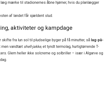
; læg mærke til stadionernes åbne hjørner, hvis du planlægger
esten af landet får sjældent slud.
ing, aktiviteter og kampdage
 skifte fra lun sol til pludselige byger på få minutter, så
lag-på-
et men vandtæt
shell-jakke
, et tyndt termolag, hurtigtørrende T-
ers. Glem heller ikke solcreme og solbriller – især i Algarve og
 dag.