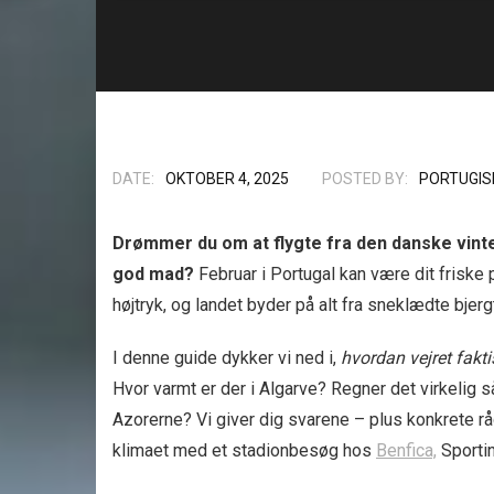
DATE:
OKTOBER 4, 2025
POSTED BY:
PORTUGIS
Drømmer du om at flygte fra den danske vint
god mad?
Februar i Portugal kan være dit friske
højtryk, og landet byder på alt fra sneklædte bje
I denne guide dykker vi ned i,
hvordan vejret fakti
Hvor varmt er der i Algarve? Regner det virkelig s
Azorerne? Vi giver dig svarene – plus konkrete rå
klimaet med et stadionbesøg hos
Benfica,
Sportin