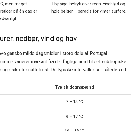
 °C, men meget
Hyppige lavtryk giver regn, vindstød og
årstider på én dag er
høje bølger – paradis for vinter-surfere.
ædvanligt.
rer, nedbør, vind og hav
leve ganske milde dagsmidler i store dele af Portugal
erne varierer markant fra det fugtige nord til det subtropiske
g risiko for nattefrost. De typiske intervaller ser således ud:
Typisk døgnspænd
7 – 15 °C
9 – 17 °C