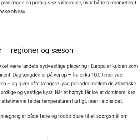
at planlægge en portugisisk vinterrejse, hvor både termometeret
nske niveau.
ar – regioner og sæson
 takket være landets sydvestlige placering i Europa er kulden som
ent. Daglængden er på vej op – fra cirka 10,0 timer ved
den – og giver ofte længere lyse perioder mellem de atlantiske
rdlige og vestlige kyst. Når et højtryk får lov at dominere, kan
attetimerne falder temperaturen hurtigt, især i indlandet.
planlægning af både ferie og fodboldture til et spørgsmål om