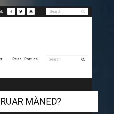
old
er
Rejse i Portugal
EBRUAR MÅNED?