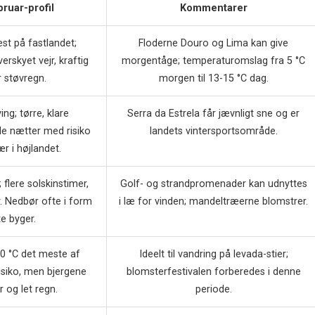
bruar-profil
Kommentarer
st på fastlandet;
Floderne Douro og Lima kan give
erskyet vejr, kraftig
morgentåge; temperaturomslag fra 5 °C
r støvregn.
morgen til 13-15 °C dag.
ng; tørre, klare
Serra da Estrela får jævnligt sne og er
de nætter med risiko
landets vintersportsområde.
ær i højlandet.
 flere solskinstimer,
Golf- og strandpromenader kan udnyttes
. Nedbør ofte i form
i læ for vinden; mandeltræerne blomstrer.
te byger.
20 °C det meste af
Ideelt til vandring på levada-stier;
risiko, men bjergene
blomsterfestivalen forberedes i denne
r og let regn.
periode.