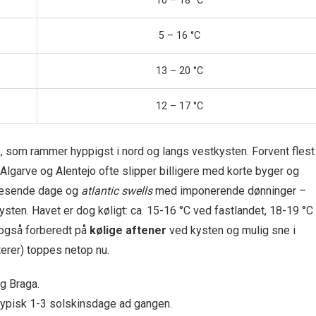
10 – 18 °C
5 – 16 °C
13 – 20 °C
12 – 17 °C
yk, som rammer hyppigst i nord og langs vestkysten. Forvent flest
lgarve og Alentejo ofte slipper billigere med korte byger og
blæsende dage og
atlantic swells
med imponerende dønninger –
ysten. Havet er dog køligt: ca. 15-16 °C ved fastlandet, 18-19 °C
også forberedt på
kølige aftener
ved kysten og mulig sne i
erer) toppes netop nu.
g Braga.
typisk 1-3 solskinsdage ad gangen.