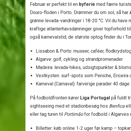
Februar er perfekt til en
byferie
med færre turiste
Douro-floden i Porto. Drømmer du om sol, så har
grønne levada-vandringer i 18-20 °C. Vil du have m
kraftige atlanterhavsdønninger giver topforhold t
også karnevalstid; de største optog finder du i To
Lissabon & Porto: museer, caféer, flodkrydstog
Algarve: golf, cykling og strandpromenader
Madeira: levada-hikes, udsigtspunkter & bloms
Vestkysten: surf-spots som Peniche, Ericeira
Karneval (Carnaval): farverige parader 40 dage
På fodboldfronten kører
Liga Portugal
på fuldt t
sightseeing med et stadionbesøg hos
Benfica
el
eller tag turen til
Portimão
for fodbold i Algarves 
Billetter: køb online 1-2 uger før kamp – topk