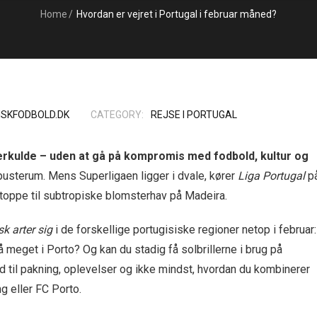
Home
/
Hvordan er vejret i Portugal i februar måned?
ISKFODBOLD.DK
CATEGORY:
REJSE I PORTUGAL
erkulde – uden at gå på kompromis med fodbold, kultur og
 pusterum. Mens Superligaen ligger i dvale, kører
Liga Portugal
p
rgtoppe til subtropiske blomsterhav på Madeira.
sk arter sig
i de forskellige portugisiske regioner netop i februar:
å meget i Porto? Og kan du stadig få solbrillerne i brug på
d til pakning, oplevelser og ikke mindst, hvordan du kombinerer
g eller FC Porto.