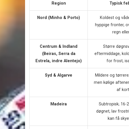
Region
Typisk fe
Nord (Minho & Porto)
Koldest og våde
hyppige fronter, ov
regn elle
Centrum & Indland
Større døgnsvi
(Beiras, Serra da
eftermiddage, kol
Estrela, indre Alentejo)
for frost, is
Syd & Algarve
Mildere og tørrere;
men kølige aftener
af kor
Madeira
Subtropisk; 16-
døgnet, lav frost
kan få skye