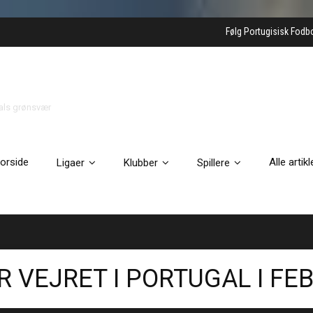
Følg Portugisisk Fodb
gals grønsvær
orside
Alle artikl
Ligaer
Klubber
Spillere
 VEJRET I PORTUGAL I F