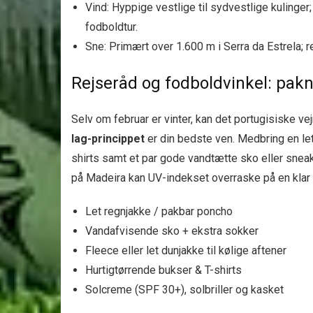
Vind: Hyppige vestlige til sydvestlige kulinger
fodboldtur.
Sne: Primært over 1.600 m i Serra da Estrela; r
Rejseråd og fodboldvinkel: pakn
Selv om februar er vinter, kan det portugisiske vejr
lag-princippet
er din bedste ven. Medbring en l
shirts samt et par gode vandtætte sko eller sneak
på Madeira kan UV-indekset overraske på en klar
Let regnjakke / pakbar poncho
Vandafvisende sko + ekstra sokker
Fleece eller let dunjakke til kølige aftener
Hurtigtørrende bukser & T-shirts
Solcreme (SPF 30+), solbriller og kasket