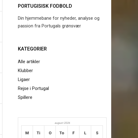
PORTUGISISK FODBOLD
Din hjemmebane for nyheder, analyse og
passion fra Portugals grønsvær
KATEGORIER
Alle artikler
Klubber
Ligaer
Rejse i Portugal
Spillere
august 2026
M
Ti
O
To
F
L
S