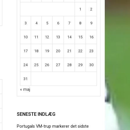
1
2
3
4
5
6
7
8
9
10
11
12
13
14
15
16
17
18
19
20
21
22
23
24
25
26
27
28
29
30
31
« maj
SENESTE INDLÆG
Portugals VM-trup markerer det sidste