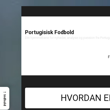
Portugisisk Fodbold
Din hjemmebane for nyheder, analyse og passion fra Portu
F
→
HVORDAN ER
Indhold